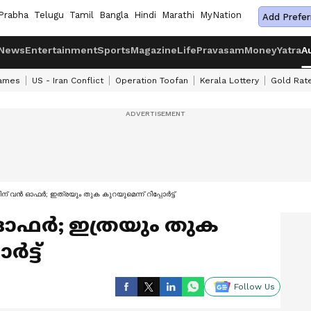
Prabha
Telugu
Tamil
Bangla
Hindi
Marathi
MyNation
Add Prefer
News
Entertainment
Sports
Magazine
Life
Pravasam
Money
Yatra
A
ames
US - Iran Conflict
Operation Toofan
Kerala Lottery
Gold Rat
ചിന് വൻ ഓഫർ; ഇത്രയും തുക കുറയുമെന്ന് റിപ്പോർട്ട്
ൻ ഓഫർ; ഇത്രയും തുക
ർട്ട്
Follow Us