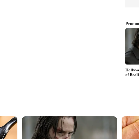
്കും വിവിധ ഭൂപ്രദേശങ്ങൾക്കും ഓരോ നഗരത്തിനും
 നിറത്തിനും വേരിയന്‍റിനുമൊക്കെ അനുസരിച്ച്
ായത് ഈ കിഴിവ് നിങ്ങളുടെ നഗരത്തിലോ ഡീലറിലോ
അത്തരമൊരു സാഹചര്യത്തിൽ, ഒരു കാർ
ിഴിവ് കണക്കുകൾക്കും മറ്റ് വിവരങ്ങൾക്കുമായി
േശിക ഡീലറെ സമീപിക്കുക.