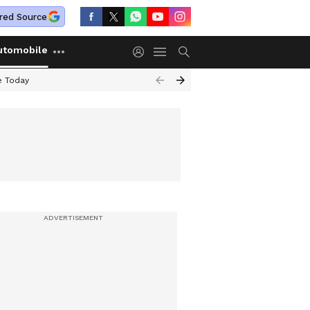
red Source
utomobile
e Today