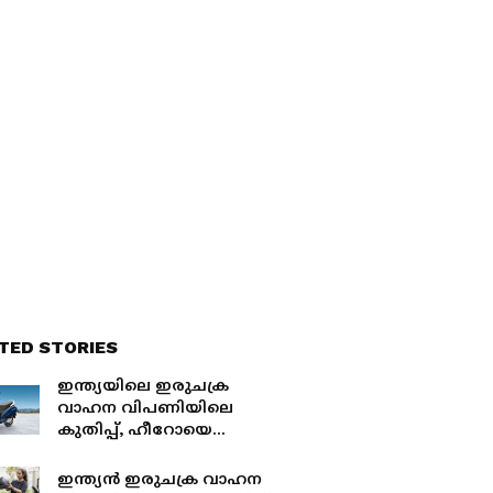
TED STORIES
ഇന്ത്യയിലെ ഇരുചക്ര
വാഹന വിപണിയിലെ
കുതിപ്പ്, ഹീറോയെ
മലർത്തിയടിച്ച് ഹോണ്ട
ഒന്നാമത്
ഇന്ത്യൻ ഇരുചക്ര വാഹന