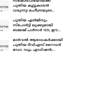
സ്കോർപിയോയ്ക്ക്
പുതിയ കൂട്ടുകാരൻ
വരുന്നു! മഹീന്ദ്രയുടെ
വിഷൻ എസ്, വിഷൻ
എക്സ് ഒരുങ്ങുന്നു
പുതിയ എൻജിനും
സ്പോർട്ടി ലുക്കുമായി
ബജാജ് പൾസർ 125; ഈ
മാസം തന്നെ ലോഞ്ച്
പ്രതീക്ഷ
മാർവൽ ആരാധകർക്കായി
പുതിയ ടിവിഎസ് റൈഡർ
ഡോ. ഡൂം എഡിഷൻ;
വ്യത്യസ്‍ത നിറവും
സ്‌പോർട്ടി ലുക്കും