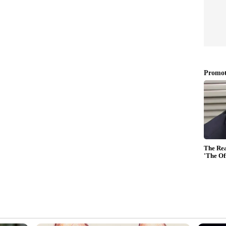
കിലും ആഭ്യന്തര ഇരുചക്ര വാഹന വിൽപ്പനയിൽ
ഥിരതയുള്ളതും എന്നാൽ ശക്തമായതുമായ
വിപണിയിൽ കമ്പനിയുടെ വിൽപ്പന 37 ശതമാനം
തേസമയം കയറ്റുമതിയിൽ 10 ശതമാനം ഇടിവ്
കളിലുള്ള മോട്ടോർസൈക്കിളുകൾക്കുള്ള ശക്തമായ
 ബലഹീനത നികത്തിക്കൊണ്ട് മൊത്തത്തിലുള്ള
െ തുടർന്നു. 2025 ഏപ്രിൽ മുതൽ ഡിസംബർ
ൻഫീൽഡിന്റെ മൊത്തം വിൽപ്പന ഏകദേശം 27
്റായി. ഉയർന്ന ശേഷിയുള്ള ബൈക്കുകൾക്കുള്ള
ന്നാണ് കണക്കുകൾ.