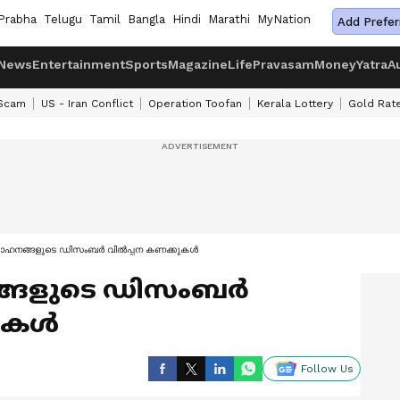
Prabha
Telugu
Tamil
Bangla
Hindi
Marathi
MyNation
Add Prefer
News
Entertainment
Sports
Magazine
Life
Pravasam
Money
Yatra
A
 Scam
US - Iran Conflict
Operation Toofan
Kerala Lottery
Gold Rat
ാഹനങ്ങളുടെ ഡിസംബർ വിൽപ്പന കണക്കുകൾ
ങ്ങളുടെ ഡിസംബർ
കുകൾ
Follow Us