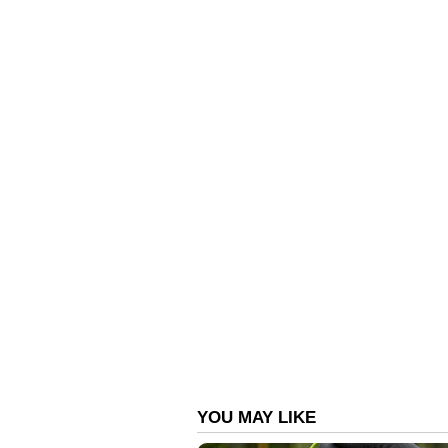
ശതമാനം വളർച്ച കൈവരിച്ചു. എങ്
നേരിയ ഇടിവുണ്ടായി.
ഡിസംബറിൽ റോയൽ എൻഫീൽഡ് സ്
പ്രകടനം കാഴ്ചവച്ചു. ആഭ്യന്തര 
വർധിച്ച് 93,177 യൂണിറ്റായി, അ
രേഖപ്പെടുത്തി. 350 സിസിക്ക് മു
ഡിമാൻഡ് 350 സിസി വിഭാഗത്തിലെ
വിൽപ്പന പ്രതിമാസം സ്ഥിരതയോട
വരെയുള്ള കാലയളവിൽ റോയൽ എ
ശതമാനം വർധിച്ച് 9,21,098 യൂണിറ
ആവശ്യം കാര്യമായി വർദ്ധിച്ചു എ