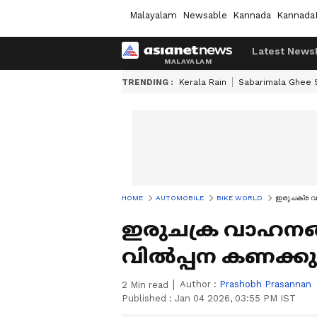
Malayalam
Newsable
Kannada
Kannada
Latest News
TRENDING :
Kerala Rain
Sabarimala Ghee
HOME
AUTOMOBILE
BIKE WORLD
ഇരുചക്ര വ
ഇരുചക്ര വാഹന
വിൽപ്പന കണക്
Author :
Prashobh Prasannan
2
Min read
Published :
Jan 04 2026, 03:55 PM IST