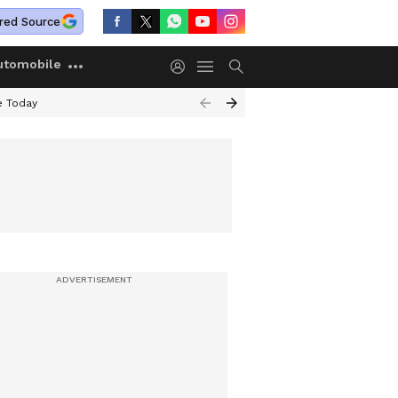
red Source
utomobile
e Today