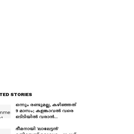
TED STORIES
ഒന്നും രണ്ടുമല്ല, കഴിഞ്ഞത്
9 മാസം; കളങ്കാവൽ വരെ
ഒടിടിയിൽ വരാൻ
പോകുന്നു, ആ മമ്മൂട്ടി പടം
ഇനി എന്ന്?
ഭീമനായി 'ലാലേട്ടൻ'