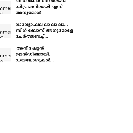
ബിഗ് ബോസിന് ശേഷം
ഡിപ്രഷനിലായി എന്ന്
അനുമോൾ
ലാലേട്ടാ..ലല ലാ ലാ ലാ..;
ബി​ഗ് ബോസ് അനുമോളേ
ചേർത്തണച്ച്
മോഹൻലാൽ, ഫോട്ടോ
വൈറൽ
'അനീഷേട്ടൻ
ട്രെൻഡിങ്ങായി,
ഡയലോഗുകൾ
റീലുകളായി..അതിൽ
ഞാൻ ശരിക്കും ഞെട്ടി';
'അ​ഗ്നിപരീക്ഷ'ക്കാരോട്
അനീഷിന് ചിലത്
പറയാനുണ്ട്