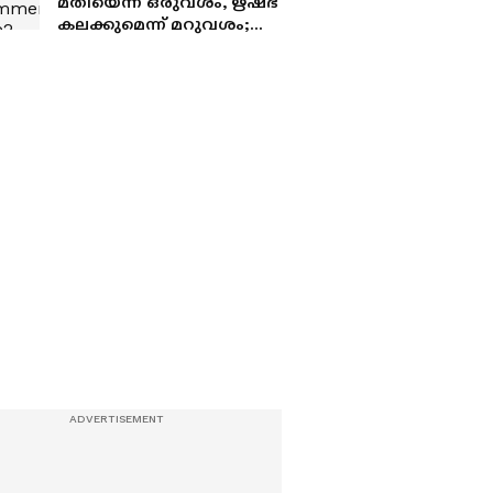
മതിയെന്ന് ഒരുവശം, ഋഷഭ്
കലക്കുമെന്ന് മറുവശം;
'രണ്ടാമൂഴ'ത്തിൽ ചേരി
തിരിഞ്ഞ് സോഷ്യൽ
മീഡിയ