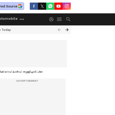
red Source
utomobile
e Today
േർക്ക് റെഡ് കാർഡ്, തുള്ളിച്ചാടി പ്രേക്ഷകർ