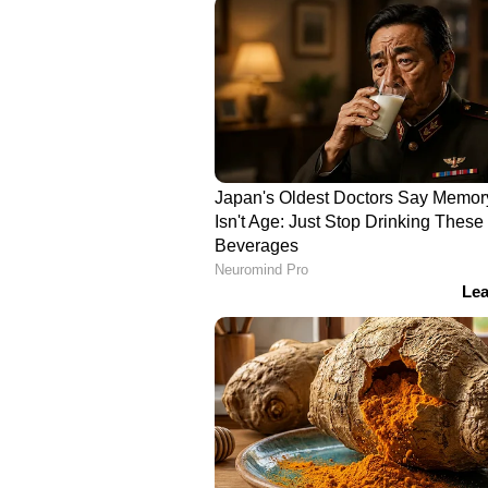
പുറത്ത് പോകേണ്ടി വരും. ​ഗ്രാന്റ
തിരികെ ഷോയിൽ എത്താറുണ്ട്. എന്
അവസരവും ലഭിക്കില്ലെന്നും റിപ്പോർട്ട