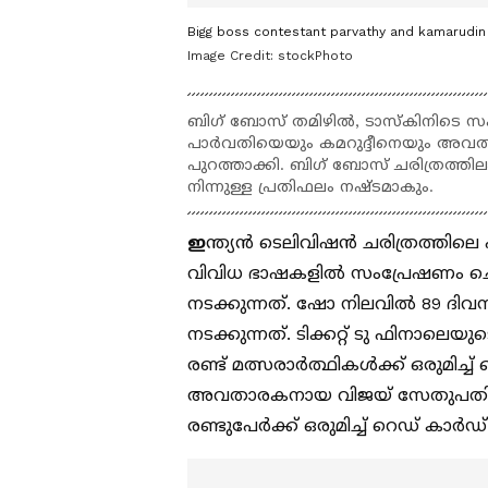
Bigg boss contestant parvathy and kamarudin
Image Credit:
stockPhoto
ബിഗ് ബോസ് തമിഴിൽ, ടാസ്കിനിടെ സഹ
പാർവതിയെയും കമറുദ്ദീനെയും അവ
പുറത്താക്കി. ബിഗ് ബോസ് ചരിത്രത്തി
നിന്നുള്ള പ്രതിഫലം നഷ്ടമാകും.
ഇ
ന്ത്യൻ ടെലിവിഷൻ ചരിത്രത്തിലെ
വിവിധ ഭാഷകളിൽ സംപ്രേഷണം ചെയ
നടക്കുന്നത്. ഷോ നിലവിൽ 89 ദിവസങ
നടക്കുന്നത്. ടിക്കറ്റ് ടു ഫിന
രണ്ട് മത്സരാർത്ഥികൾക്ക് ഒരുമിച
അവതാരകനായ വിജയ് സേതുപതി. ബ
രണ്ടുപേർക്ക് ഒരുമിച്ച് റെഡ് കാർഡ