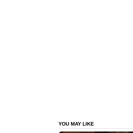
അതേസമയം, റെഡ് കാർഡ് നേടി പു
വലുതാണ്. 90 ദിവസം വരെയാണ് ഹൗസ
ഇത്രയും ദിവസം ഇവർക്ക് കിട്ടിക്കെ
റിവ്യൂവർമാർ പറയുന്നത്. ചുരുക്ക