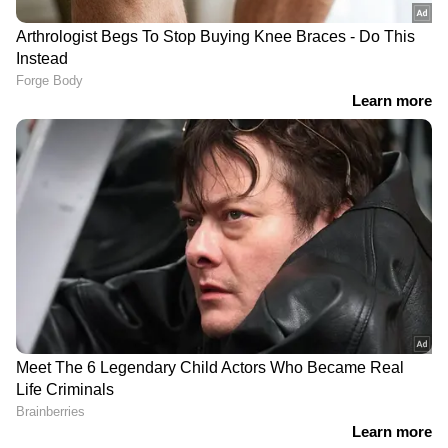
രൂപയും ആകെ നേടി എന്നാണ് ട്രേഡ്
അനലിസ്റ്റുകളുടെ ബോക്സ് ഓഫീസ്
റിപ്പോര്‍ട്ടില്‍ നിന്ന് വ്യക്തമാകുന്നത്. ഹിന്ദി
DOWNLOAD APP
പതിപ്പിനും നന്ദമൂരി ബാലകൃഷ്‍ണ തന്നെ ഡബ്‍
ചെയ്‍തിരിക്കുന്നത് പ്രേക്ഷകരുടെ
സിനിമകളിൽ നിന്ന്
Malayalam OTT Release
പ്രശംസയ്‍ക്കും കാരണമായിട്ടുണ്ട്.
വരെ,
Bigg Boss Malayalam Season 7
മുതൽ
Mollywood Celebrity news
,
Exclusive
Interview
വരെ — എല്ലാ
Entertainment
News
ഒരൊറ്റ ക്ലിക്കിൽ. ഏറ്റവും പുതിയ
Movie Release
,
Malayalam Movie Review
,
Box Office Collection
— എല്ലാം ഇപ്പോൾ
നിങ്ങളുടെ മുന്നിൽ. എപ്പോഴും എവിടെയും
എന്റർടൈൻമെന്റിന്റെ താളത്തിൽ ചേരാൻ
ഏഷ്യാനെറ്റ് ന്യൂസ് മലയാളം വാർത്തകൾ