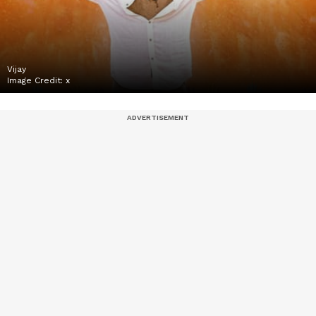
Vijay
Image Credit:
x