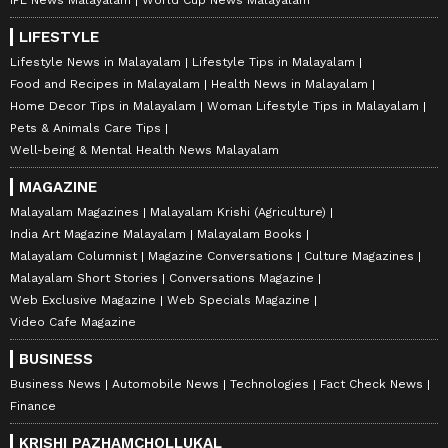
IPL News Malayalam
World Cup News Malayalam
LIFESTYLE
Lifestyle News in Malayalam
Lifestyle Tips in Malayalam
Food and Recipes in Malayalam
Health News in Malayalam
Home Decor Tips in Malayalam
Woman Lifestyle Tips in Malayalam
Pets & Animals Care Tips
Well-being & Mental Health News Malayalam
MAGAZINE
Malayalam Magazines
Malayalam Krishi (Agriculture)
India Art Magazine Malayalam
Malayalam Books
Malayalam Columnist
Magazine Conversations
Culture Magazines
Malayalam Short Stories
Conversations Magazine
Web Exclusive Magazine
Web Specials Magazine
Video Cafe Magazine
BUSINESS
Business News
Automobile News
Technologies
Fact Check News
Finance
KRISHI PAZHAMCHOLLUKAL