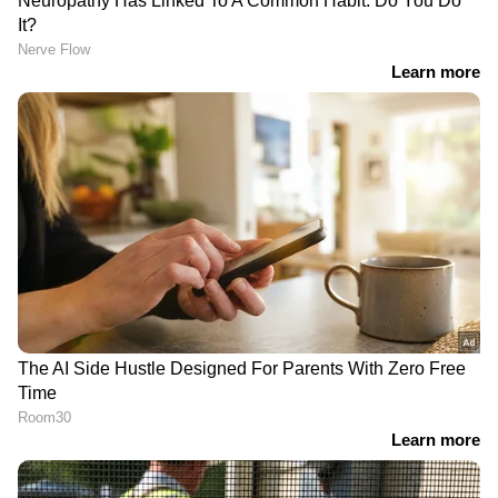
പൂർണ്ണമായും പുതുമുഖങ്ങളെ
ഉൾപ്പെടുത്തിയാണ് ചിത്രമൊരുക്കുന്നത്
സുഷിൻ ശ്യാം ആണ് ചിത്രത്തിന് വേണ്ടി
സംഗീതമൊരുക്കുന്നത്. ഷൈജു ഖാലിദ്
ഛായാഗ്രഹണം ഒരുക്കുന്ന ചിത്രത്ത്തിന്റെ
പ്രൊഡക്ഷൻ ഡിസൈൻ നിർവഹിക്കുന്നത്
അജയൻ ചാലിശ്ശേരിയാണ്.
എഡിറ്റിംഗ് - വിവേക് ഹർഷൻ, പിആർഒ -
വൈശാഖ് സി വടക്കേവീട്, ജിനു അനിൽകുമാർ.
'ഞങ്ങളുടെ കാഴ്ചപ്പാട് എല്ലായ്‌പ്പോഴും
ഭാഷകൾക്കപ്പുറമുള്ള സിനിമയെ
പുനർനിർവചിക്കുക എന്നതായിരുന്നു. ഈ
സിനിമ പ്രേക്ഷകർ ഞങ്ങളിൽ നിന്ന്
പ്രതീക്ഷിക്കുന്ന അതേ മികവോടെ