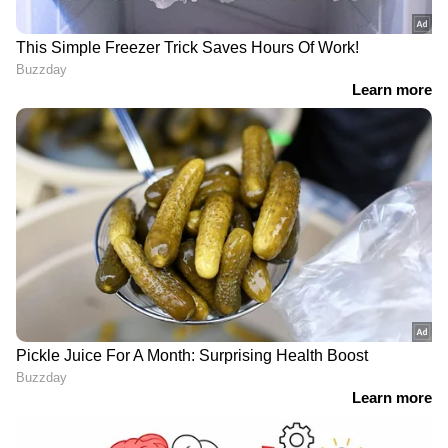
Related Articles
28 കോടിയിൽ തുടക്കം, 31-ാം ദിനം 12 കോടി
! വന്മരങ്ങൾ മുട്ടുമടക്കി, 'ദുരന്തം' എന്ന
മുൻവിധയിൽ വീഴാതെ ധുരന്ദർ
"പ്രസവിക്കുക എന്നത് എനിക്ക് പേടിയുള്ള
കാര്യമായിരുന്നു, പക്ഷേ കുഞ്ഞ്
വന്നശേഷം ഞാൻ ആകെ മാറി": ഗ്രീഷ്മ
ബോസ്
RECOMMENDED STORIES