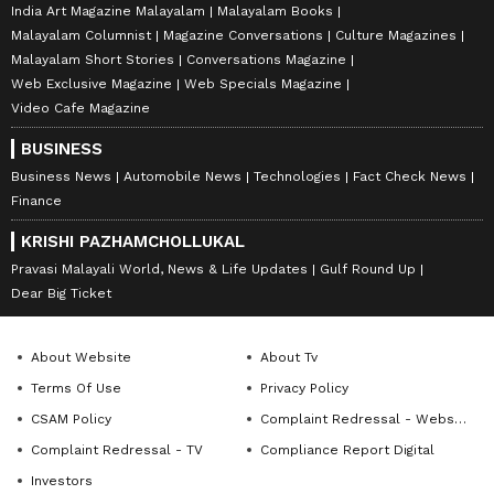
India Art Magazine Malayalam
Malayalam Books
Malayalam Columnist
Magazine Conversations
Culture Magazines
Malayalam Short Stories
Conversations Magazine
Web Exclusive Magazine
Web Specials Magazine
Video Cafe Magazine
BUSINESS
Business News
Automobile News
Technologies
Fact Check News
Finance
KRISHI PAZHAMCHOLLUKAL
Pravasi Malayali World, News & Life Updates
Gulf Round Up
Dear Big Ticket
About Website
About Tv
Terms Of Use
Privacy Policy
CSAM Policy
Complaint Redressal - Website
Complaint Redressal - TV
Compliance Report Digital
Investors