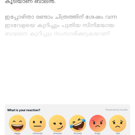
കൂടിയാണ് ബാലൻ.
ഇപ്പോഴിതാ രണ്ടാം ചിത്രത്തിന് ശേഷം വന്ന
ഇടവേളയെ കുറിച്ചും പുതിയ സിനിമയായ
ബാലനെ കുറിച്ചും സംസാരിക്കുകയാണ്
ചിദംബരം. മഞ്ഞുമ്മൽ ബോയ്സിന്റെ
ആഘോഷം കഴിഞ്ഞു തടുങ്ങിയ സമയത്ത്
LATEST VIDEOS
എന്തെങ്കിലും ചെയ്യണമെന്ന തോന്നൽ
വന്നുതുടങ്ങിയെന്നും, അങ്ങനെയാണ് സജിൻ
ഗോപു വഴി ജിത്തു മാധവന്റെബ് കയ്യിൽ
കഥയുണ്ടെന്ന് കേട്ട് ബാലൻ തുടങ്ങുന്നത്
എന്നാണ് ചിദംബരം പറയുന്നത്.
"ഞാൻ കുറച്ച് അധികം കാലമായി ഒന്നും
ചെയ്യുന്നില്ല. അപ്പാേൾ എനിക്ക് ടെൻഷൻ വന്നു
തുടങ്ങി. മഞ്ഞുമ്മൽ ബോയ്സിന്റെ ആഘോഷം