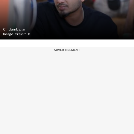
Chidambaram
Image Credit:
X