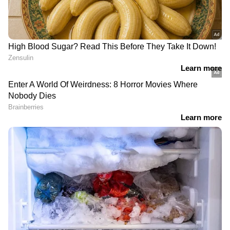
DOWNLOAD APP
സിനിമകളിൽ നിന്ന്
Malayalam OTT Release
വരെ,
Bigg Boss Malayalam Season 7
മുതൽ
Mollywood Celebrity news
,
Exclusive
Interview
വരെ — എല്ലാ
Entertainment
News
ഒരൊറ്റ ക്ലിക്കിൽ. ഏറ്റവും പുതിയ
Movie Release
,
Malayalam Movie Review
,
Box Office Collection
— എല്ലാം ഇപ്പോൾ
നിങ്ങളുടെ മുന്നിൽ. എപ്പോഴും എവിടെയും
എന്റർടൈൻമെന്റിന്റെ താളത്തിൽ ചേരാൻ
ഏഷ്യാനെറ്റ് ന്യൂസ് മലയാളം വാർത്തകൾ