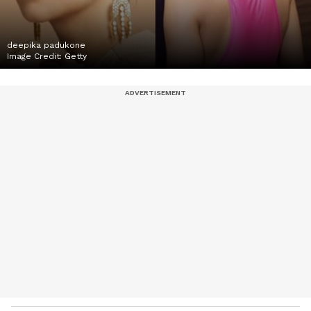
deepika padukone
Image Credit:
Getty