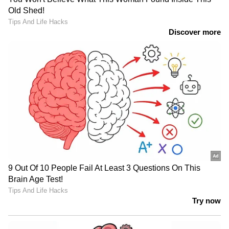
പൊലീസിന് മുൻകൂട്ടി സൂചന
ലഭിച്ചിരുന്നോ?; അർജുനായി
സിപിഎം നേതാവിൻ്റെ വീട്ടിലും
രാത്രിയിൽ പൊലീസെത്തി
View post on Instagram