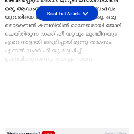
കൊലപ്പെടുത്തിയത്. ഗ്രേറ്റർ നോയിഡയിലെ
ഒരു ആഡംബര ഫ്ലാറ്റിൽ വെച്ചാണ് സംഭവം.
Read Full Article
യുവതിയെ പൊലീസ് അറസ്റ്റ് ചെയ്തു. ഒരു
മൊബൈൽ കമ്പനിയിൽ മാനേജരായി ജോലി
ചെയ്തിരുന്ന ഡക്ക് ഹീ യുവും ലുഞ്ചീനയും
ഏറെ നാളായി ഒരുമിച്ചായിരുന്നു താമസം.
എന്നൽ ഡക്ക് ഹീ യു മദ്യപിച്ച്
ഉപദ്രവിക്കുമെന്നും കൊല്ലണമെന്ന
ഉദ്ദേശത്തോടെയല്ല കുത്തിയതെന്നുമാണ്
ലുഞ്ചീന പൊലീസിന് നൽകിയ മൊഴി.
LATEST VIDEOS
മദ്യപിച്ച ശേഷം ഡക്ക് ഹീ തന്നെ പതിവായി
ഉപദ്രവിച്ചിരുന്നുവെന്നും സംഭവ ദിവസവും
തന്നെ ഉപദ്രവിച്ചുവെന്നും, അതിൽ
പ്രകോപിതായാണ് താൻ കാമുകനെ
കുത്തിയതെന്നുമാണ് ലുഞ്ചീന പമായി
അന്വേഷണ ഉദ്യോഗസ്ഥരോട് പറഞ്ഞത്.