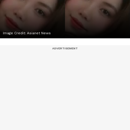
Image Credit:
Asianet News