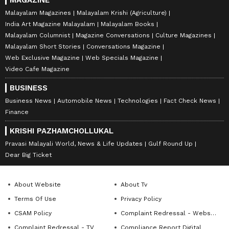
MAGAZINE
Malayalam Magazines
Malayalam Krishi (Agriculture)
India Art Magazine Malayalam
Malayalam Books
Malayalam Columnist
Magazine Conversations
Culture Magazines
Malayalam Short Stories
Conversations Magazine
Web Exclusive Magazine
Web Specials Magazine
Video Cafe Magazine
BUSINESS
Business News
Automobile News
Technologies
Fact Check News
Finance
KRISHI PAZHAMCHOLLUKAL
Pravasi Malayali World, News & Life Updates
Gulf Round Up
Dear Big Ticket
About Website
About Tv
Terms Of Use
Privacy Policy
CSAM Policy
Complaint Redressal - Website
Complaint Redressal - TV
Compliance Report Digital