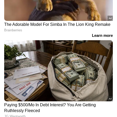
എല്ലാം ഒരൊറ്റ സ്ഥലത്ത്. ഏത് സമയത്തും,
എവിടെയും വിശ്വസനീയമായ വാർത്തകൾ
ലഭിക്കാൻ
Asianet News Malayalam
RECOMMENDED STORIES