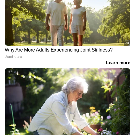
പിറവത്ത് പള്ളിയിൽ
ഡോക്ടർമാ‍ർ പിജി പരീക്ഷ
ഓര്‍ത്തഡോക്സ്-
എഴുതാനുള്ള
യാക്കോബായ സംഘര്‍ഷം,
മുന്നൊരുക്കത്തിൽ;
ഇടപെട്ട് പൊലീസ്
കാസർകോട് പാണത്തൂർ
LATEST VIDEOS
കുടുംബാരോഗ്യ കേന്ദ്രം
അടച്ചുപൂട്ടി
ജാമ്യമെടുക്കാൻ സ്റ്റേഷനിലേക്ക്
മാസ്സ് എൻട്രി; ഒടുവിൽ
ഗുണ്ടാനേതാവിനെ കരുതൽ
തടങ്കലിലാക്കി പൊലീസ്
ആയങ്കിയെ അഴിക്കുള്ളിലാക്കി
കേരള പൊലീസ്; അര്‍ജുന്‍
ആയങ്കി 14 ദിവസം റിമാന്‍ഡില്‍