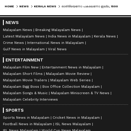
HOME
NEWS
KERALA NEWS
രാത്രിയെന്നോ പകലെന്നോ ഇല്ല, 1500 തൊഴിലാളികൾ കേരളത്തിന്‍റെ സ്വപ്നത്തിനായി പ്രവർത്തിക്കുന്നു; ടൗണ്‍ഷിപ്പില്‍ 237 വീടുകളുടെ വാര്‍പ്പ് പൂര്‍ത്തിയായി
NEWS
Malayalam News
Breaking Malayalam News
Latest Malayalam News
India News in Malayalam
Kerala News
Crime News
International News in Malayalam
Gulf News in Malayalam
Viral News
ENTERTAINMENT
Malayalam Film New
Entertainment News in Malayalam
Malayalam Short Films
Malayalam Movie Review
Malayalam Movie Trailers
Malayalam Web Series
Malayalam Bigg Boss
Box Office Collection Malayalam
Malayalam Songs & Music
Malayalam Miniscreen & TV News
Malayalam Celebrity Interviews
SPORTS
Sports News in Malayalam
Cricket News in Malayalam
Football News in Malayalam
ISL News Malayalam
IPL News Malayalam
World Cup News Malayalam