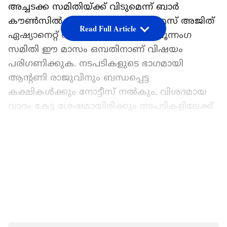
അച്ചടക്ക സമിതിയ്ക്ക് വിടുമെന്ന് ബാർ
കൗൺസിൽ പ്രസിഡന്‍റ് അഡ്വ ടി.എസ് അജിത്
Read Full Article
ഏഷ്യാനെറ്റ് ന്യൂസിനോട് പറഞ്ഞു. മൂന്നംഗ
സമിതി ഈ മാസം ഒമ്പതിനാണ് വിഷയം
പരിഗണിക്കുക. നടപടികളുടെ ഭാഗമായി
ആൻ്റണി രാജുവിനും ബന്ധപ്പെട്ട
കക്ഷികൾക്കും നോട്ടീസ് നൽകും. വിശദമായ
വാദം കേട്ട ശേഷമായിരിക്കും നടപടികളിലേക്ക്
ബാർ കൗൺസിൽ കടക്കുക. കോടതിയിലുള്ള
തെളിവിൽ അട്ടിമറി നടത്തിയ ആൻ്റണി
LATEST VIDEOS
രാജുവിന്റെ നടപടി ഗുരുതരമെന്നും
നാണക്കേടെന്നുമാണെന്ന് ബാർ കൗൺസിലിൻ്റെ
വിലയിരുത്തൽ. കേസിൽ മൂന്നുവർഷം
തടവിനാണ് ആൻ്റണി രാജുവിനെ നെടുമങ്ങാട്
കോടതി ശിക്ഷിച്ചത്