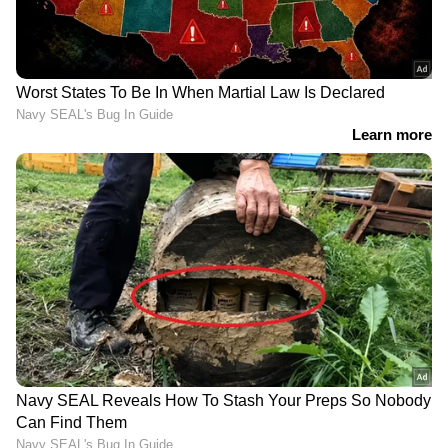
ആൻറണി രാജുവിന് ജാമ്യം ലഭിച്ചു. രണ്ടു
വർഷത്തിൽ കൂടുതൽ ശിക്ഷിക്കപ്പെട്ടതോടെ
ആൻറണി രാജുവിൻെറ അയോഗ്യനായി.
തെരെഞ്ഞെടുപ്പിൽ വീണ്ടും മത്സരിക്കാനും
കഴിയില്ല. സ്റ്റേ വാങ്ങിയാലും അയോഗ്യത
നീങ്ങില്ലെന്നാണ് നിയമവൃത്തങ്ങള്‍ പറയുന്നത്.
മജിസ്ട്രേറ്റ് കോടതിയുടെ വിധിക്കെതിരെ
ആൻറണി രാജു ഉടൻ അപ്പീൽ നൽകും.