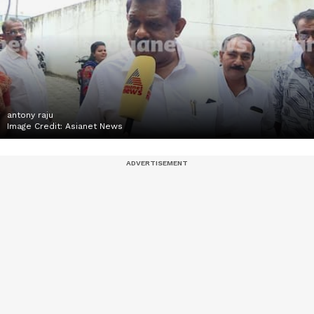
antony raju
Image Credit:
Asianet News