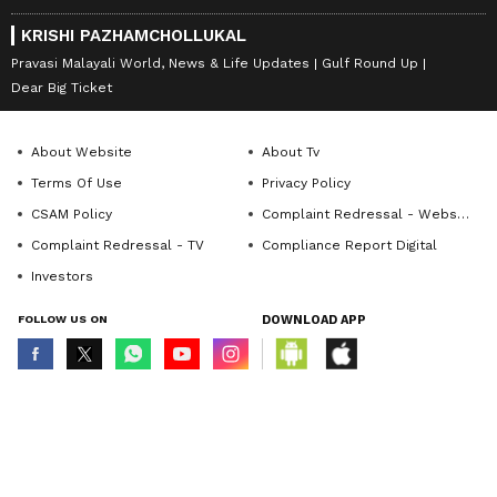
KRISHI PAZHAMCHOLLUKAL
Pravasi Malayali World, News & Life Updates
Gulf Round Up
Dear Big Ticket
About Website
About Tv
Terms Of Use
Privacy Policy
CSAM Policy
Complaint Redressal - Website
Complaint Redressal - TV
Compliance Report Digital
Investors
FOLLOW US ON
DOWNLOAD APP
© Copyright 2026 Asianxt Digital Technologies Private Limited (Formerly
known as Asianet News Media & Entertainment Private Limited) | All Rights
Reserved