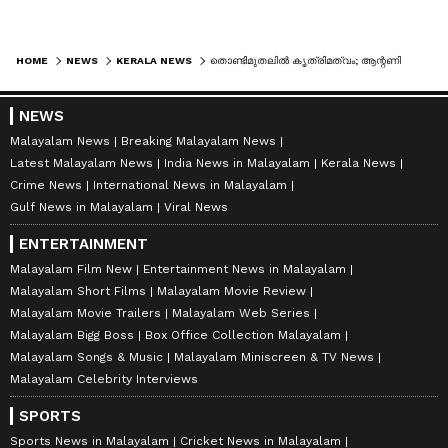
HOME
NEWS
KERALA NEWS
തൊണ്ടിമുതലിൽ കൃത്രിമത്വം; ആന്റണി രാജുവിനെതിരെ സ്വമേധയാ കേസെടുക്കാൻ ബാർ കൗൺസിൽ, അഭിഭാഷക ജോലിയിൽ നിന്ന് പുറത്താക്കാൻ നീക്കം
NEWS
Malayalam News
Breaking Malayalam News
Latest Malayalam News
India News in Malayalam
Kerala News
Crime News
International News in Malayalam
Gulf News in Malayalam
Viral News
ENTERTAINMENT
Malayalam Film New
Entertainment News in Malayalam
Malayalam Short Films
Malayalam Movie Review
Malayalam Movie Trailers
Malayalam Web Series
Malayalam Bigg Boss
Box Office Collection Malayalam
Malayalam Songs & Music
Malayalam Miniscreen & TV News
Malayalam Celebrity Interviews
SPORTS
Sports News in Malayalam
Cricket News in Malayalam