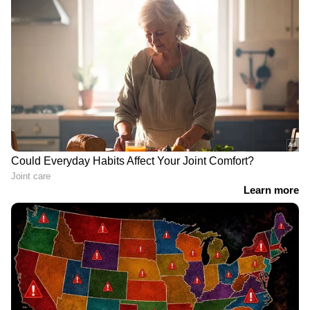
വഞ്ചിയൂർ പൊലിസ് കേസെടുത്തത്. നിരവധി
പ്രാവശ്യം അന്വേഷണം അട്ടിമറിക്കപ്പെട്ടു.
2005ൽ ഉത്തരമേഖല ഐജിയായിരുന്ന
സെൻകുമാറിൻെറ നേതൃത്വത്തിൽ പ്രത്യേക
സംഘമാണ് അന്വേഷണം നടത്തി കുറ്റപത്രം
സമർപ്പിച്ചത്. സുപ്രീം കോടതിവരെ ജയമോഹൻ
നിയമപരാട്ടം നടത്തിയിരുന്നു. വിദേശിയായ
പ്രതി ശിക്ഷിക്കപ്പെട്ടപ്പോള്‍ താനൊരു ബോംബ്
ഒളിപ്പിച്ചിട്ടുണ്ടെന്ന് ആൻറണി രാജു കോടതി
വരാന്തയിൽ വച്ച് അന്വേഷണ ഉദ്യോഗസ്ഥനോട്
പറഞ്ഞതാണ് സംശയം വർദ്ധിച്ചതും
തുടർന്നുള്ള അന്വേഷണത്തിന് ഇടയാക്കിയതും.
മജിസ്ട്രേറ്റ് കോടതിക്ക് നൽകാവുന്ന പരമാവധി
ശിക്ഷയായ മൂന്നു വർഷം ലഭിച്ചതിനാൽ