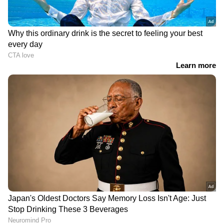
എവിടെയും വിശ്വസനീയമായ വാർത്തകൾ
ലഭിക്കാൻ
Asianet News Malayalam
RECOMMENDED STORIES