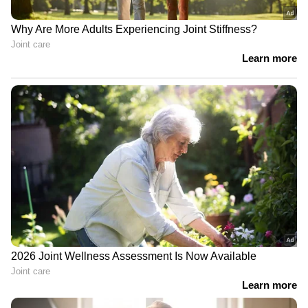
ഒരു വ‍ർഷം ശിക്ഷിച്ചത്. മററ് വകുപ്പുകളിൽ
തെളിവ് നശിപ്പിച്ചതിന് മൂന്നു വ‍ർഷവും 10,000
രൂപയും ഗൂഢാലോചന ആറുമാസവും
കള്ളതെളിവ് ഉണ്ടാക്കിയതിന് മൂന്നു വർഷവും
വ്യാജ രേഖയുണ്ടാക്കിയതിന് രണ്ടു
വർഷവുമാണ് ശിക്ഷിച്ചത്. സർക്കാർ
ഉദ്യോഗസ്ഥൻ നടത്തിയ വഞ്ചന
തെളിഞ്ഞതിനാൽ ജീവപര്യന്തം ശിക്ഷവരെ
ലഭിക്കുമായിരുന്നു. അതിനാൽ ശിക്ഷ
വിധിക്കുമേലുള്ള വാദം സിജെഎം കോടതിയിൽ
കേള്‍ക്കണമെന്ന ്പ്രോസിക്യൂഷൻ ആവശ്യം
തള്ളിയാണ് മജിസ്ട്രേറ്റ് കോടതി ശിക്ഷിച്ചത്.
അട്ടിമറി വ്യക്തമായതോടെ ലഹരിക്കേസ്
അന്വേഷിച്ച മുൻ എസ്പി ജയമോഹൻ
നടത്തിയ നിയപോരാട്ടത്തിനൊടുവിലാണ്