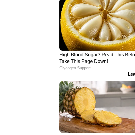
അടവാണ് ഇത് എന്ന് നേതൃത്വം പ്
അനുവദിക്കുന്ന പൊതുസമ്മതം പത്രം
സിപിഎം പി വി യുടെ നിർദ്ദേശം അന
സൗകര്യപൂർവ്വം സർക്കാരും പാർട്
ചൂണ്ടിക്കാട്ടുന്നു.