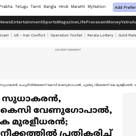
Prabha
Telugu
Tamil
Bangla
Hindi
Marathi
MyNation
Add Prefer
News
Entertainment
Sports
Magazine
Life
Pravasam
Money
Yatra
A
 Scam
US - Iran Conflict
Operation Toofan
Kerala Lottery
Gold Rat
കെ സുധാകരൻ, ചെപ്പടിവിദ്യയെന്ന് കെസി വേണുഗോപാൽ, പുല്ലു വിലയെന്ന് കെ മുരളീധരൻ; വ
കെ സുധാകരൻ,
ന്ന് കെസി വേണുഗോപാൽ,
 കെ മുരളീധരൻ;
ീക്കത്തിൽ പ്രതികരിച്ച്