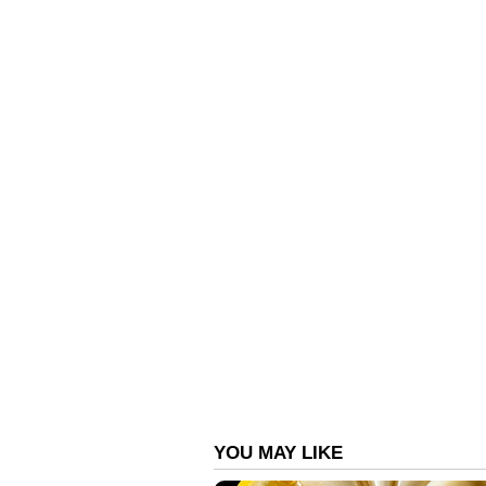
പ്രതിപക്ഷ നേതാവിനെതിരായ നീക്ക
വിലയിരുത്തൽ. അതുകൊണ്ടുതന്ന
നൽകുകയാണ് നേതാക്കൾ. സതീശനെ 
തടയാൻ ലക്ഷ്യമിട്ടാണ് സിപിഎമ്മിന്
പ്രതിക്കൂട്ടിൽ നിർത്താനാണ് ശ്ര
നിന്നും ആരോപണങ്ങളിൽ നിന്നും ശ്ര