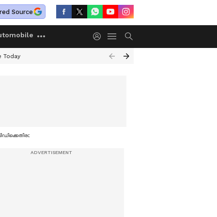
red Source
utomobile
e Today
ിഡിക്കെതിരായ നീക്കത്തിൽ പ്രതികരിച്ച് കോൺഗ്രസ് നേതാക്കൾ