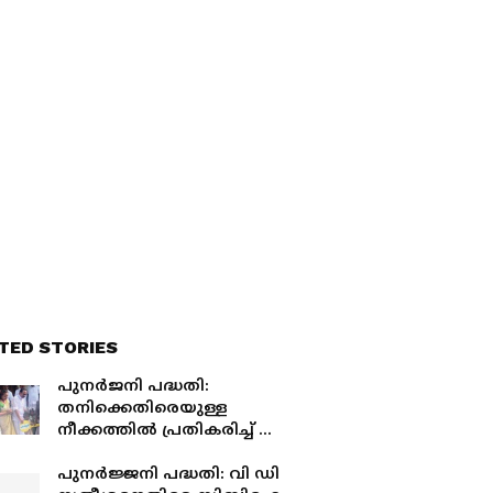
TED STORIES
പുനർജനി പദ്ധതി:
തനിക്കെതിരെയുള്ള
നീക്കത്തിൽ പ്രതികരിച്ച് വി
ഡി സതീശൻ, 'എന്തു
വന്നാലും രാഷ്ട്രീയമായി
പുനർജ്ജനി പദ്ധതി: വി ഡി