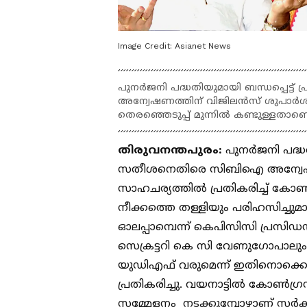
Image Credit:
Asianet News
പുനർജനി പദ്ധതിയുമായി ബന്ധപ്പെട്
അന്വേഷണത്തിന് വിജിലൻസ് ശുപാർശ ച
തെരഞ്ഞെടുപ്പ് മുന്നിൽ കണ്ടുള്ളത
തിരുവനന്തപുരം:
പുന‌‌‍‌‍ർജനി പദ
സതീശനെതിരെ സിബിഐ അന്വേഷണ
സാഹചര്യത്തിൽ പ്രതികരിച്ച് 
നീക്കത്തെ തള്ളിയും പരിഹസിച്ച
ഓലപ്പാമ്പെന്ന് കെപിസിസി പ്രസിഡ
സെക്രട്ടറി കെ സി വേണുഗോപാലും 
യുഡിഎഫ് വരുമെന്ന് ഇതിനൊക്കെ 
പ്രതികരിച്ചു. വയനാട്ടിൽ കോൺഗ്രസ
സമ്മേളനം നടക്കുമ്പോഴാണ് സർക്കാ