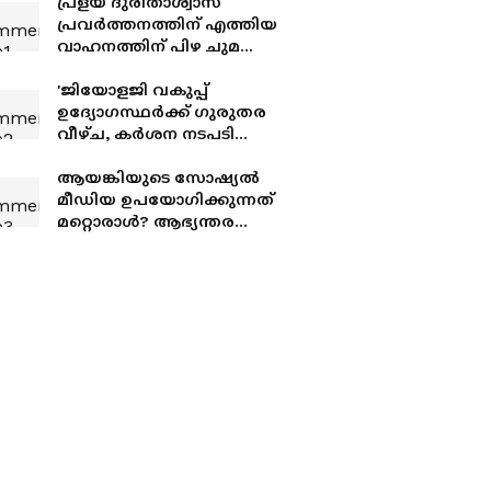
പ്രളയ ദുരിതാശ്വാസ
പ്രവർത്തനത്തിന് എത്തിയ
വാഹനത്തിന് പിഴ ചുമത്തി;
എംവിഡി ഉദ്യോഗസ്ഥന്
സസ്പെൻഷൻ
'ജിയോളജി വകുപ്പ്
ഉദ്യോഗസ്ഥർക്ക് ഗുരുതര
വീഴ്ച, കർശന നടപടി
സ്വീകരിക്കും'; പാണക്കാട്ടെ
മണ്ണിടിച്ചിലിൽ മന്ത്രി
ആയങ്കിയുടെ സോഷ്യൽ
കുഞ്ഞാലിക്കുട്ടി
മീഡിയ ഉപയോഗിക്കുന്നത്
മറ്റൊരാൾ? ആഭ്യന്തര
മന്ത്രിയെ വെല്ലുവിളിച്ചതിൽ
ആയങ്കിയെ പൂട്ടാൻ
പൊലീസ്