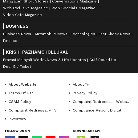
Malayalam Short Stories
Conversations Magazine
Web Exclusive Magazine
Web Specials Magazine
Video Cafe Magazine
BUSINESS
Business News
Automobile News
Technologies
Fact Check News
Finance
KRISHI PAZHAMCHOLLUKAL
Pravasi Malayali World, News & Life Updates
Gulf Round Up
Dear Big Ticket
About Website
About Tv
Terms Of Use
Privacy Policy
CSAM Policy
Complaint Redressal - Website
Complaint Redressal - TV
Compliance Report Digital
Investors
FOLLOW US ON
DOWNLOAD APP