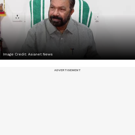
Image Credit:
Asianet News