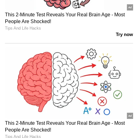
വി ശിവൻകുട്ടിയുടെ പിന്മാറ്റം പരാജയ
ഭീതി മൂലമെന്ന് വിൻസെന്‍റ് എംഎൽഎ
മത്സരിക്കാൻ ഭയന്ന് എൽഡിഎഫ് നേതാക്കള്‍
ഒരോരുത്തരായി പിൻവാങ്ങുന്നതിന്‍റെ
സൂചനയാണ് ശിവൻകുട്ടിയുടെ
പ്രസ്താവനയെന്ന് കോവളം എംഎൽഎ
വിൻസെന്‍റ്. തദ്ദേശ തെരഞ്ഞെടുപ്പിലെ കനത്ത
പരാജയമാണ് ഈ പരാജയഭീതിയുടെ
കാരണമെന്നും ശിവൻകുട്ടിക്ക് പിന്നാലെ പലരും
ഈ തീരുമാനത്തിലേക്ക് വരുമെന്നും വിൻസെന്‍റ്
എംഎൽഎ പറഞ്ഞു.