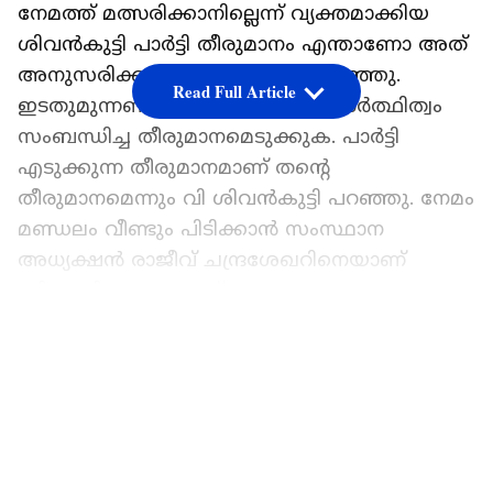
നേമത്ത് മത്സരിക്കാനില്ലെന്ന് വ്യക്തമാക്കിയ
ശിവൻകുട്ടി പാര്‍ട്ടി തീരുമാനം എന്താണോ അത്
അനുസരിക്കുമെന്ന് തൃശൂരിൽ പറഞ്ഞു.
Read Full Article
ഇടതുമുന്നണിയായിരിക്കും സ്ഥാനാര്‍ത്ഥിത്വം
സംബന്ധിച്ച തീരുമാനമെടുക്കുക. പാര്‍ട്ടി
എടുക്കുന്ന തീരുമാനമാണ് തന്‍റെ
തീരുമാനമെന്നും വി ശിവൻകുട്ടി പറഞ്ഞു. നേമം
മണ്ഡലം വീണ്ടും പിടിക്കാൻ സംസ്ഥാന
അധ്യക്ഷൻ രാജീവ് ചന്ദ്രശേഖറിനെയാണ്
ബിജെപി ഇറക്കുന്നത്. കടുത്ത പോരാട്ടം
പ്രതീക്ഷിക്കുന്ന മണ്ഡലം നിലനിര്‍ത്തുകയെന്നത്
LATEST VIDEOS
സിപിഎമ്മിന് മുന്നിലുള്ള വെല്ലുവിളിയാണ്. ഈ
സാഹചര്യത്തിൽ വി ശിവൻകുട്ടിയല്ലാതെ
മറ്റൊരു ചോയ്സില്ലെന്നാണ് സിപിഎമ്മിലെ
വിലയിരുത്തിൽ. നേമത്ത് വീണ്ടും
ശിവൻകുട്ടിയെ തന്നെ