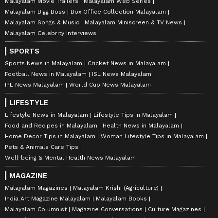
Malayalam Movie Trailers
Malayalam Web Series
Malayalam Bigg Boss
Box Office Collection Malayalam
Malayalam Songs & Music
Malayalam Miniscreen & TV News
Malayalam Celebrity Interviews
SPORTS
Sports News in Malayalam
Cricket News in Malayalam
Football News in Malayalam
ISL News Malayalam
IPL News Malayalam
World Cup News Malayalam
LIFESTYLE
Lifestyle News in Malayalam
Lifestyle Tips in Malayalam
Food and Recipes in Malayalam
Health News in Malayalam
Home Decor Tips in Malayalam
Woman Lifestyle Tips in Malayalam
Pets & Animals Care Tips
Well-being & Mental Health News Malayalam
MAGAZINE
Malayalam Magazines
Malayalam Krishi (Agriculture)
India Art Magazine Malayalam
Malayalam Books
Malayalam Columnist
Magazine Conversations
Culture Magazines