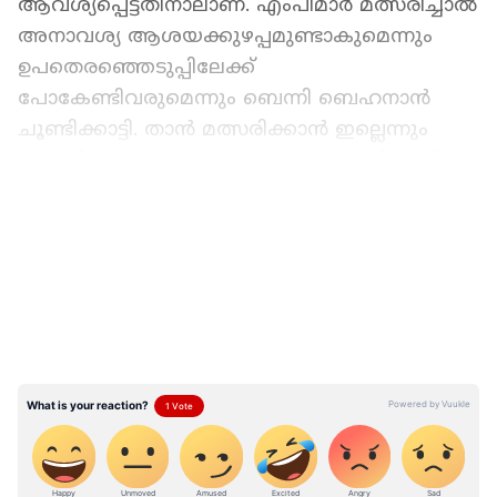
ആവശ്യപ്പെട്ടതിനാലാണ്. എംപിമാർ മത്സരിച്ചാൽ
അനാവശ്യ ആശയക്കുഴപ്പമുണ്ടാകുമെന്നും
ഉപതെരഞ്ഞെടുപ്പിലേക്ക്
പോകേണ്ടിവരുമെന്നും ബെന്നി ബെഹനാൻ
ചൂണ്ടിക്കാട്ടി. താൻ മത്സരിക്കാൻ ഇല്ലെന്നും
ബെന്നി ബെഹനാൻ ഏഷ്യാനെറ്റ് ന്യൂസിനോട്
വ്യക്തമാക്കി. യുഡിഎഫ് ശക്തിപ്പെടുമ്പോൾ പല
LATEST VIDEOS
പാർട്ടികളും അപ്രസക്തമാകും. മുന്നണി
വിപുലീകരണം ഇതുവരെ ചർച്ച
ചെയ്തിട്ടില്ലെന്നും അത് യുഡിഎഫ് ചർച്ച
ചെയ്യേണ്ട വിഷയമാണെന്നും ബെന്നി
ബെഹനാൻ കൂട്ടിച്ചേർത്തു.
നിയമസഭാ തെരഞ്ഞെടുപ്പിൽ അധികാരം
പിടിക്കാനുള്ള കോൺഗ്രസിന്റെ ‘മിഷൻ 2026’
വയനാട് ബത്തേരിയിൽ നടക്കുന്ന