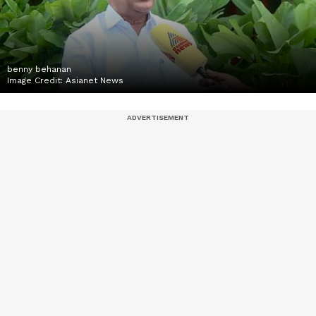
benny behanan
Image Credit:
Asianet News