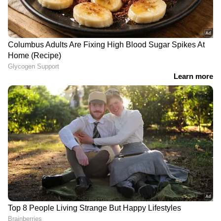
നേതൃയോഗം വിശദമായി ചർച്ച ചെയ്തു. ഇന്ന്
വൈകിട്ട് "ലക്ഷ്യ" ക്യാംപ് സമാപിക്കും.
DOWNLOAD APP
കേരളത്തിലെ എല്ലാ വാർത്തകൾ
Kerala
News
അറിയാൻ എപ്പോഴും ഏഷ്യാനെറ്റ്
ന്യൂസ് വാർത്തകൾ.
Malayalam News
തത്സമയ അപ്‌ഡേറ്റുകളും ആഴത്തിലുള്ള
വിശകലനവും സമഗ്രമായ റിപ്പോർട്ടിംഗും —
എല്ലാം ഒരൊറ്റ സ്ഥലത്ത്. ഏത് സമയത്തും,
എവിടെയും വിശ്വസനീയമായ വാർത്തകൾ
ലഭിക്കാൻ
Asianet News Malayalam