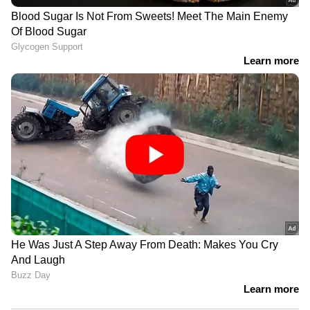
സ്ഥാപനങ്ങൾക്കും നാളെ
രക്ഷയായി
ബെഹ്നാൻ, പാലമായത് ഹരിഗോവിന്ദ്
അവധി പ്രഖ്യാപിച്ചു
'തോൽവിയിൽനിന്ന് CPM ഒന്നും
പഠിച്ചില്ല, ഭയപ്പെടുത്തി
കീഴ്പ്പെടുത്തലാണ് ലക്ഷ്യം';
വി.കുഞ്ഞികൃഷ്ണൻ
അമിത് ഷാ സഭയില്‍
എത്തണമെന്ന് പ്രതിപക്ഷം;
ആവശ്യം ഷായെ
അറിയിക്കണമെന്ന് രാജ്യസഭാ
അധ്യക്ഷന്‍ | Amit Shah