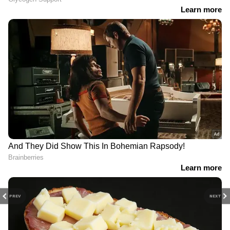
കേരളത്തിലെ എല്ലാ വാർത്തകൾ
Kerala
News
അറിയാൻ എപ്പോഴും ഏഷ്യാനെറ്റ്
ന്യൂസ് വാർത്തകൾ.
Malayalam News
തത്സമയ അപ്‌ഡേറ്റുകളും ആഴത്തിലുള്ള
വിശകലനവും സമഗ്രമായ റിപ്പോർട്ടിംഗും —
എല്ലാം ഒരൊറ്റ സ്ഥലത്ത്. ഏത് സമയത്തും,
എവിടെയും വിശ്വസനീയമായ വാർത്തകൾ
ലഭിക്കാൻ
Asianet News Malayalam
PREV
NEXT
Related Articles