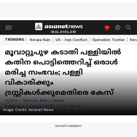
MALAYALAM
TRENDING :
Kerala Rain
US - Iran Conflict
Operation Toofan
Ker
മൂവാറ്റുപുഴ കടാതി പള്ളിയിൽ
കതിന പൊട്ടിത്തെറിച്ച് ഒരാൾ
മരിച്ച സംഭവം; പള്ളി
വികാരിക്കും
ട്രസ്റ്റികൾക്കുമെതിരെ കേസ്
Author :
Nirmala Babu
|
News
Published :
Jan 04 2026, 05:16 PM IST
Image Credit:
Asianet News