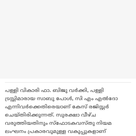
പള്ളി വികാരി ഫാ. ബിജു വർക്കി, പള്ളി
ട്രസ്റ്റിമാരായ സാബു പോൾ, സി എം എൽദോ
എന്നിവർക്കെതിരെയാണ് കേസ് രജിസ്റ്റർ
ചെയ്തിരിക്കുന്നത്. സുരക്ഷാ വീഴ്ച
വരുത്തിയതിനും സ്ഫോടകവസ്തു നിയമ
ലംഘനം പ്രകാരവുമുള്ള വകുപ്പുകളാണ്