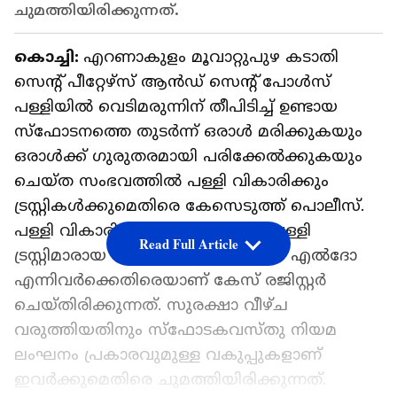
ചുമത്തിയിരിക്കുന്നത്.
കൊച്ചി:
എറണാകുളം മൂവാറ്റുപുഴ കടാതി
സെന്റ് പീറ്റേഴ്‌സ് ആൻഡ് സെന്റ് പോൾസ്
പള്ളിയിൽ വെടിമരുന്നിന് തീപിടിച്ച് ഉണ്ടായ
സ്ഫോടനത്തെ തുടർന്ന് ഒരാൾ മരിക്കുകയും
ഒരാൾക്ക് ഗുരുതരമായി പരിക്കേൽക്കുകയും
ചെയ്ത സംഭവത്തിൽ പള്ളി വികാരിക്കും
ട്രസ്റ്റികൾക്കുമെതിരെ കേസെടുത്ത് പൊലീസ്.
പള്ളി വികാരി ഫാ. ബിജു വർക്കി, പള്ളി
Read Full Article
ട്രസ്റ്റിമാരായ സാബു പോൾ, സി എം എൽദോ
എന്നിവർക്കെതിരെയാണ് കേസ് രജിസ്റ്റർ
ചെയ്തിരിക്കുന്നത്. സുരക്ഷാ വീഴ്ച
വരുത്തിയതിനും സ്ഫോടകവസ്തു നിയമ
ലംഘനം പ്രകാരവുമുള്ള വകുപ്പുകളാണ്
ഇവര്‍ക്കുമെതിരെ ചുമത്തിയിരിക്കുന്നത്.