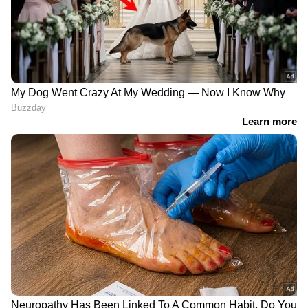
നടന്നിട്ടുണ്ടോയെന്നതിൽ സിബിഐ
അന്വേഷണം നടത്തണമെന്നാണ് വിജിലൻസ്
ഡയറക്ടർ ശുപാർശ നൽകിയത്. സ്പീക്കറുടെ
അനുമതിയില്ലാതെ വിദേശ യാത്ര
നടത്തിയതിനും നടപടിക്ക് ശുപാർശ നൽകി.
ഇതിൽ സർക്കാർ നിയമോപദേശം
തേടിയിരുന്നു. ഫെറ നിയമപ്രകാരം
സതീശനെതിരെ അന്വേഷണം
നിലനിൽക്കില്ലെന്ന നിയമോപദേശം
ലഭിച്തതുകൊണ്ട് തുടർനടപടകളിലേക്ക്
നീങ്ങിയില്ലെന്നാണ് പുറത്തുവരുന്നവിവരം.
വിദേശധനം സ്വീകരിക്കാൻ മണപ്പാട്
ഫൗണ്ടേഷന് ലൈസൻസുമുണ്ടെന്ന് വിജിലൻസ്
റിപ്പോർട്ടിൽ തന്നെ ചൂണ്ടികാണിക്കുന്നുമുണ്ട്.