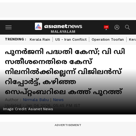
MALAYALAM
TRENDING :
Kerala Rain
US - Iran Conflict
Operation Toofan
Ker
പുനര്‍ജനി പദ്ധതി കേസ്; വി ഡി
സതീശനെതിരെ കേസ്
നിലനില്‍ക്കില്ലെന്ന് വിജിലന്‍സ്
റിപ്പോര്‍ട്ട്, കഴിഞ്ഞ
സെപ്റ്റംബറിലെ കത്ത് പുറത്ത്
Author :
Nirmala Babu
|
News
Updated :
Jan 04 2026, 05:45 PM IST
Image Credit:
Asianet News