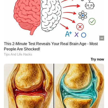
RECOMMENDED STORIES
മുത്തങ്ങയിൽ പൊലീസ്
മധുസൂദനന്റെ വക്കീൽ