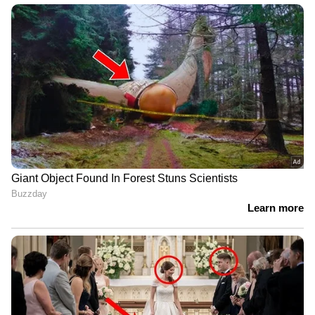
ദുഷ്കരമെന്ന് മത്സ്യത്തൊഴിലാളി
എന്താണ് വരാൻ പോകുന്നതെന്ന്
കണ്ടറിഞ്ഞോളൂ; അർജുൻ
ആയങ്കിക്ക് താക്കീതുമായി രമേശ്
ചെന്നിത്തല|Arjun Ayanki
യുകെ ആസ്ഥാനമായ മിഡലാൻഡ്
ഇൻറർനാഷണൽ എഡ്ഡ് ട്രസ്റ്റ് എന്ന
സംഘടനയാണ് വിവിധ വ്യക്തികളിൽ നിന്നും
22500 പൗണ്ട് സമാഹിച്ചത്. ഇത് മണപ്പാട്
ഫൗണ്ടേഷൻ എന്ന സംഘടനയുടെ
അക്കൗണ്ടിലേക്കാണ് വന്നിരിക്കുന്നത്. ഇതിൽ
ഫെറ നിയമത്തിലെ 3(2)(എ) ലംഘനം