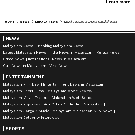
HOME
NEWS
KERALA NEWS
മേയർ സ്ഥാനം വാഗ്ദാനം ചെയ്ത് തെരഞ്ഞെടുപ്പിന് ശേഷം ഒഴിവാക്കി; ആ‍ർ ശ്രീലേഖയുടെ പ്രസ്താവനയിൽ പ്രതികരിച്ച് വിവി രാജേഷ്
NEWS
Malayalam News
Breaking Malayalam News
Latest Malayalam News
India News in Malayalam
Kerala News
Crime News
International News in Malayalam
Gulf News in Malayalam
Viral News
ENTERTAINMENT
Malayalam Film New
Entertainment News in Malayalam
Malayalam Short Films
Malayalam Movie Review
Malayalam Movie Trailers
Malayalam Web Series
Malayalam Bigg Boss
Box Office Collection Malayalam
Malayalam Songs & Music
Malayalam Miniscreen & TV News
Malayalam Celebrity Interviews
SPORTS