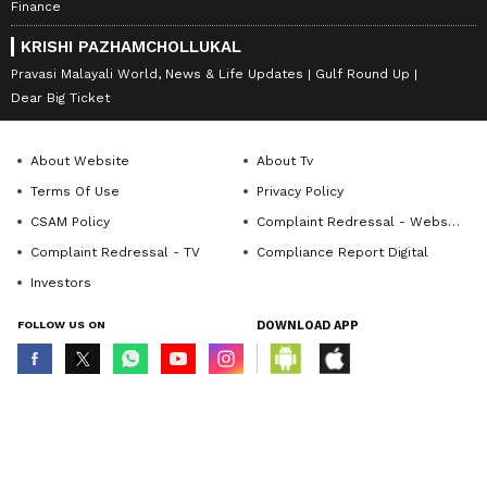
Finance
KRISHI PAZHAMCHOLLUKAL
Pravasi Malayali World, News & Life Updates
Gulf Round Up
Dear Big Ticket
About Website
About Tv
Terms Of Use
Privacy Policy
CSAM Policy
Complaint Redressal - Website
Complaint Redressal - TV
Compliance Report Digital
Investors
FOLLOW US ON
DOWNLOAD APP
© Copyright 2026 Asianxt Digital Technologies Private Limited (Formerly
known as Asianet News Media & Entertainment Private Limited) | All Rights
Reserved