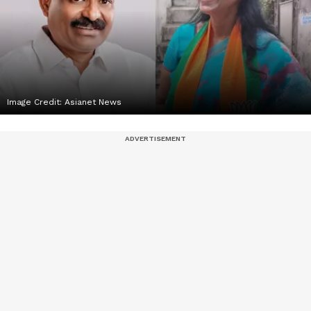
Image Credit:
Asianet News