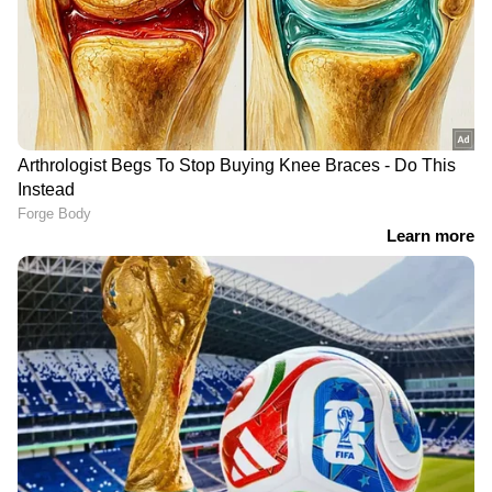
സാഹചര്യത്തിൽ പാര്‍ട്ടി പറഞ്ഞത്
അംഗീകരിച്ചത് നിന്നു. ഞാൻ ബിജെപിയുടെ
സംസ്ഥാന വൈസ് പ്രസിഡന്റ് കൂടിയാണ്. പാർട്ടി
അങ്ങനെ പറഞ്ഞാണ് പ്രചാരണം നടത്തിയത്.
എല്ലാ മാധ്യമങ്ങളിലും ചർച്ചകൾക്ക് വിട്ടത്
എന്നെയായിരുന്നു. എന്നാൽ തെരഞ്ഞെടുപ്പിന്
ശേഷം സാഹചര്യംമാറി, അതിന്‍റെ കാരണം
DOWNLOAD APP
അറിയില്ലെന്നും ശ്രീലേഖ ഓൺലൈൻ
മാധ്യമത്തിന് നൽകിയ അഭിമുഖത്തിൽ
കേരളത്തിലെ എല്ലാ വാർത്തകൾ
Kerala
തുറന്നടിച്ചു.
News
അറിയാൻ എപ്പോഴും ഏഷ്യാനെറ്റ്
ന്യൂസ് വാർത്തകൾ.
Malayalam News
തത്സമയ അപ്‌ഡേറ്റുകളും ആഴത്തിലുള്ള
വിശകലനവും സമഗ്രമായ റിപ്പോർട്ടിംഗും —
എല്ലാം ഒരൊറ്റ സ്ഥലത്ത്. ഏത് സമയത്തും,
എവിടെയും വിശ്വസനീയമായ വാർത്തകൾ
ലഭിക്കാൻ
Asianet News Malayalam