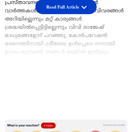
പ്രസ്താവനയെക്കുറിച്ച് ഓൺലൈൻ
Read Full Article
വാർത്തകൾക്ക് അപ്പുറം കൂടുതൽ വിവരങ്ങൾ
അറിയില്ലെന്നും മറ്റ് കാര്യങ്ങൾ
ശ്രദ്ധയിൽപ്പെട്ടിട്ടില്ലെന്നും വിവി രാജേഷ്
മാധ്യമങ്ങളോട് പറഞ്ഞു. കോർപറേഷൻ
ഭരണത്തിനായി ശ്രീലേഖ ഉൾപ്പെടെ നന്നായി
ഇടപെടുന്നുണ്ട്. തങ്ങൾ തമ്മിൽ ഇനിയും
കാണുമല്ലോ, എന്താണെന്ന്
അന്വേഷിക്കട്ടേയെന്നും രാജേജ് പ്രതികരിച്ചു.
LATEST VIDEOS
തിരുവനന്തപുരം മേയർ സ്ഥാനത്ത് തന്നെ
പരിഗണിക്കാത്തിലുള്ള അതൃപ്തി പരസ്യമാക്കി
ബിജെപി നേതൃത്വത്തിനെതിരെ ശ്രീലേഖ
കടുത്ത വിമ‍ശനം നടത്തിയിരുന്നു. തദ്ദേശ
തെരഞ്ഞെടുപ്പിൽ തന്നെ മത്സരത്തിനിറക്കിയത്
മേയർ സ്ഥാനം വാഗ്ദാനം ചെയ്താണെന്നും