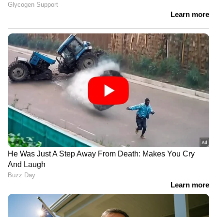
തിരുവനന്തപുരം കോ‍ർപ്പറേഷനിൽ
സ്ഥാനാർത്ഥി നിർണ്ണയത്തിന് പിന്നാലെ തന്നെ
മേയ‍ർ ശ്രീലേഖയാകുമെന്ന് പ്രചാരണം
ഉണ്ടായിരുന്നു. തെരഞ്ഞെടുപ്പിന്‍റെ എല്ലാ
ഘട്ടത്തിലും മേയർ സ്ഥാനത്തേക്ക്
ശ്രീലേഖയുടെ പേര് തന്നെയാണ് ഉയർന്ന്
കേട്ടത്. എന്നാൽ അവസാന നിമിഷം മേയറായി
വിവി രാജേഷിനേയും ഡെപ്യൂട്ടി മേയറായി
ആശാ നാഥിനെയും നേതൃത്വം പ്രഖ്യാപിച്ചു.
മേയർ സ്ഥാനത്തുനിന്ന് ഒഴിവാക്കിയതിലെ
അതൃപ്തി ശ്രീലേഖ നേരത്തെയും പരസ്യമായി
പ്രകടിപ്പിച്ചിരുന്നു. വി വി രാജേഷിന്റെയും
ഡെപ്യൂട്ടി മേയർ ആശാനാഥിന്റെയും
സത്യപ്രതിജ്ഞ ചടങ്ങ് അവസാനിക്കും മുൻപ്
ശ്രീലേഖ വേദി വിട്ട് പോയത്
വാർത്തയായിരുന്നു, എന്നാൽ അന്ന് വേദി വിട്ടത്