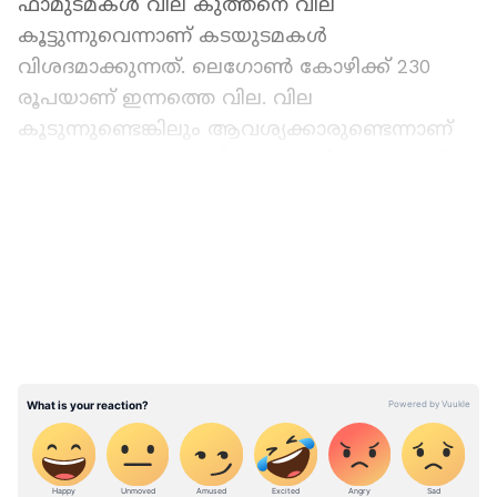
ഫാമുടമകൾ വില കുത്തനെ വില
കൂട്ടുന്നുവെന്നാണ് കടയുടമകൾ
വിശദമാക്കുന്നത്. ലെഗോൺ കോഴിക്ക് 230
രൂപയാണ് ഇന്നത്തെ വില. വില
കൂടുന്നുണ്ടെങ്കിലും ആവശ്യക്കാരുണ്ടെന്നാണ്
കച്ചവടക്കാരുടെ പ്രതികരണം. വില വർധനവ്
ഒരാഴ്ച കൂടി തുടർന്നേക്കുമെന്നാണ്
LATEST VIDEOS
കച്ചവടക്കാർ വിശദമാക്കുന്നത്. ആഘോഷ
സീസണുകളിൽ ഇറച്ചിക്കോഴി വില ഉയരുന്നത്
പതിവാണെങ്കിലും ഇത്രയും വർദ്ധനവ്
ആദ്യമായാണെന്നാണ് കച്ചവടക്കാർ
വിശദമാക്കുന്നത്. വരും ദിവസങ്ങളിൽ
വിപണിയിൽ സർക്കാർ
ഇടപെടലുകളുണ്ടായില്ലെങ്കിൽ 330ലേക്ക്
ഇറച്ചിക്കോഴി വിലയെത്തുമെന്ന മുന്നറിയിപ്പും
കച്ചവടക്കാർ മുന്നോട്ട് വയ്ക്കുന്നുണ്ട്.