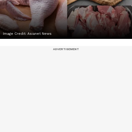
Image Credit:
Asianet News