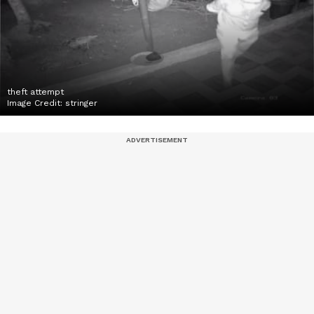
theft attempt
Image Credit:
stringer