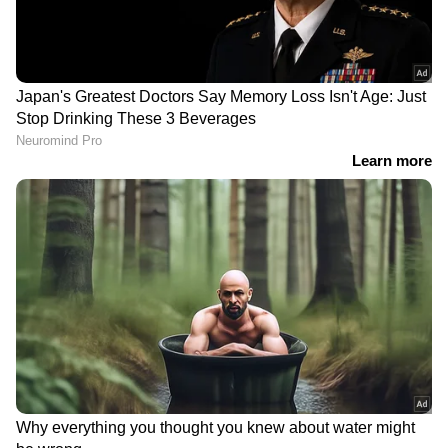
DOWNLOAD APP
കേരളത്തിലെ എല്ലാ
Local News
അറിയാൻ
എപ്പോഴും ഏഷ്യാനെറ്റ് ന്യൂസ് വാർത്തകൾ.
Malayalam News
അപ്‌ഡേറ്റുകളും
ആഴത്തിലുള്ള വിശകലനവും സമഗ്രമായ
റിപ്പോർട്ടിംഗും — എല്ലാം ഒരൊറ്റ സ്ഥലത്ത്.
ഏത് സമയത്തും, എവിടെയും
വിശ്വസനീയമായ വാർത്തകൾ ലഭിക്കാൻ
Asianet News Malayalam