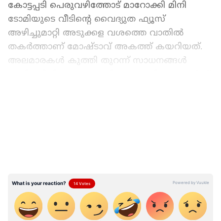
കോട്ടപ്പടി പെരുവഴിത്തോട് മാറോക്കി മിനി
ടോമിയുടെ വീടിന്റെ വൈദ്യുത ഫ്യൂസ്
അഴിച്ചുമാറ്റി അടുക്കള വശത്തെ വാതില്‍
തകര്‍ത്താണ് മോഷ്ടാവ് അകത്ത് കയറിയത്.
അലമാരകള്‍ കുത്തി തുറന്ന് സാധനങ്ങള്‍
വാരിവലിച്ചിട്ടു. ഒന്നും ലഭിക്കാത്തതിനെ തുടര്‍ന്ന്
അടുക്കളയില്‍ എത്തി മൂന്ന് കോഴിമുട്ടയെടുത്ത്
LATEST VIDEOS
ഗ്യാസ് അടുപ്പില്‍ പാചകം ചെയ്തു കഴിച്ചു.
ഫ്രിഡ്ജിലുണ്ടായിരുന്ന പപ്പായയും എടുത്ത്
ഭക്ഷിച്ചു.
തൊട്ടടുത്തുള്ള ചൂല്‍പ്പുറം വലിയ പുരക്കല്‍
വിപിനന്റെ മതില്‍ ചാടി കടന്നാണ് മോഷ്ടാവ്
അകത്തെത്തിയത്. സിസിടിവി ക്യാമറകള്‍
എല്ലാം തിരിച്ചുവച്ചിട്ടുണ്ട്. മുന്‍വശത്തെ
വാതിലിന്റെ പൂട്ട് തകര്‍ത്ത് മരം ഇളക്കി