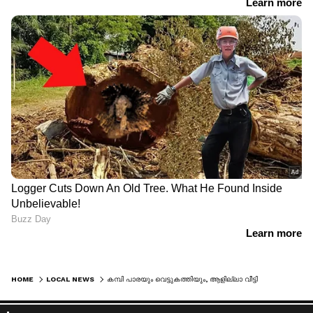
HOME
LOCAL NEWS
കമ്പി പാരയും വെട്ടുകത്തിയും, ആളില്ലാ വീട്ടിലെ മോഷണശ്രമം വിദേശത്തുള്ള അയൽവാസി കണ്ടു, കോഴിമുട്ടയും തട്ടി മോഷ്ടാവ് മുങ്ങി