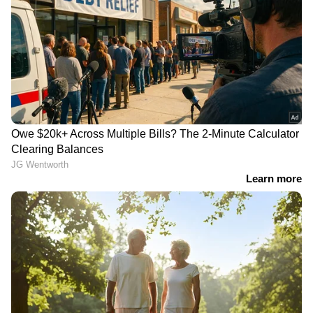
കാലിക്കടവിൽ 130​ഗ്രാം
വിഴിഞ്ഞത്ത് ബോട്ടുനിറയെ
എംഡിഎംഎയുമായി മൂന്ന്
വേളാപ്പാര, 2000 രൂപ വരെ
പേർ അറസ്റ്റിൽ
വില
പൊലീസ് സ്‌റ്റേഷന്
​ഗൂഡല്ലൂരിൽ തൊഴിലാളിയെ
മുന്നിൽ മോഷണം,
കടുവ കൊലപ്പെടുത്തി
ഇലക്ട്രിക് സാമഗ്രികള്‍
കടത്താന്‍ ശ്രമിച്ച യുവാവ്