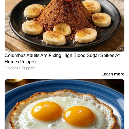
ആലോചിക്കുന്നു. അപകടസാധ്യതകൾ
വർധിക്കുന്ന സാഹചര്യത്തിൽ കുടുംബങ്ങളുടെ
വർക്കലയിൽ ആളുകൾ ഇല്ലാത്ത
സാമ്പത്തിക സുരക്ഷ ഉറപ്പാക്കുന്നതിന് ഇത്
സമയത്ത് വീട്ടിൽ കയറി മോഷണം;
നിർണായകമാകുമെന്നാണ് വിലയിരുത്തൽ.
ഒൻപതര പവൻ നഷ്ടപ്പെട്ടു
നിതി ആയോഗ് നൽകിയ നിർദേശങ്ങളുടെ
അടിസ്ഥാനത്തിലാണ് ഈ പദ്ധതികൾ
നടപ്പാക്കാൻ കേന്ദ്ര സർക്കാർ തീരുമാനിച്ചത്.
പ്രവർത്തനരഹിതമായി തുടരുന്ന പ്രധാനമന്ത്രി
ജൻ ധൻ യോജന അക്കൗണ്ടുകൾ
സജീവമാക്കുന്നതിനുള്ള നടപടികളും നിതി
ആയോഗ് ശുപാർശ ചെയ്തിട്ടുണ്ട്. ഇതിന്റെ
ഭാഗമായി ജൻ ധൻ അക്കൗണ്ടുകൾ വഴി
അക്കൗണ്ട് ഉടമകൾക്ക് ക്രെഡിറ്റ് കാർഡുകളും
ഇൻഷുറൻസ് പരിരക്ഷയും ലഭ്യമാക്കുന്ന