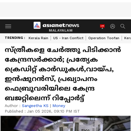
MALAYALAM
TRENDING :
Kerala Rain
US - Iran Conflict
Operation Toofan
Ker
സ്ത്രീകളെ ചേർത്തു പിടിക്കാൻ
കേന്ദ്രസർക്കാർ; പ്രത്യേക
ക്രെഡിറ്റ് കാർഡുകൾ,വായ്പ,
ഇൻഷുറൻസ്, പ്രഖ്യാപനം
ഫെബ്രുവരിയിലെ കേന്ദ്ര
ബജറ്റിലെന്ന് റിപ്പോർട്ട്
Author :
Sangeetha KS
|
Money
Published :
Jan 05 2026, 09:10 PM IST