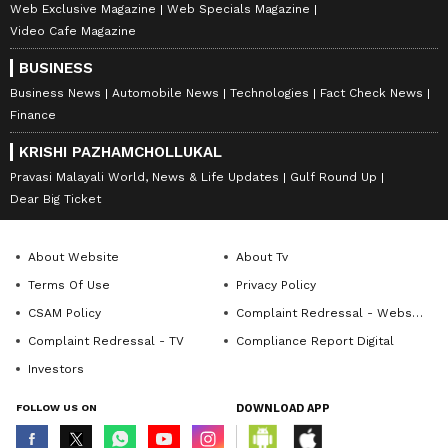
Web Exclusive Magazine
Web Specials Magazine
Video Cafe Magazine
BUSINESS
Business News
Automobile News
Technologies
Fact Check News
Finance
KRISHI PAZHAMCHOLLUKAL
Pravasi Malayali World, News & Life Updates
Gulf Round Up
Dear Big Ticket
About Website
About Tv
Terms Of Use
Privacy Policy
CSAM Policy
Complaint Redressal - Website
Complaint Redressal - TV
Compliance Report Digital
Investors
FOLLOW US ON
DOWNLOAD APP