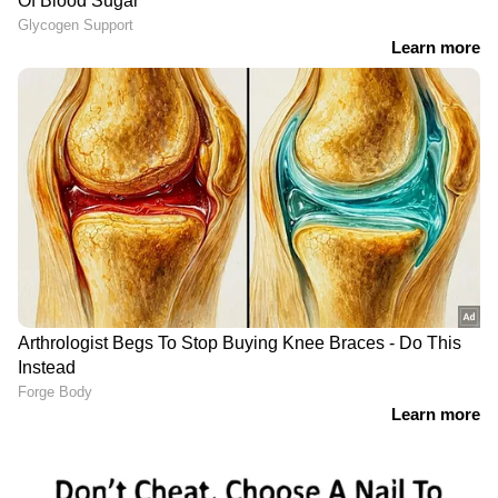
ഔദ്യോഗിക വൃത്തങ്ങൾ വ്യക്തമാക്കി.