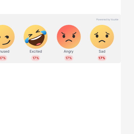
‍ പ്രവര്‍ത്തന പരിചയം. ഇ മെയില്‍: