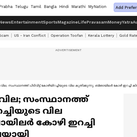
Prabha
Telugu
Tamil
Bangla
Hindi
Marathi
MyNation
Add Prefer
News
Entertainment
Sports
Magazine
Life
Pravasam
Money
Yatra
A
 Scam
US - Iran Conflict
Operation Toofan
Kerala Lottery
Gold Rat
്‍ വില; സംസ്ഥാനത്ത് പിടിവിട്ട് കോഴിയിറച്ചിയുടെ വില കുതിക്കുന്നു; ബ്രോയിലര്‍ കോഴി ഇറച്ചി 
‍ വില; സംസ്ഥാനത്ത്
റച്ചിയുടെ വില
രോയിലര്‍ കോഴി ഇറച്ചി
ൂപയായി