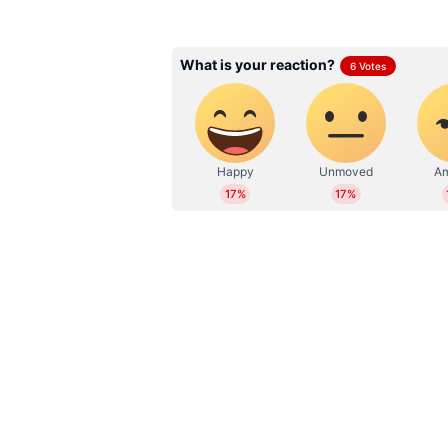
പ്രിൻ്റ്, ഡിജിറ്റല്‍ മീഡിയകളില്
nirmala.babu@asianetnews.in