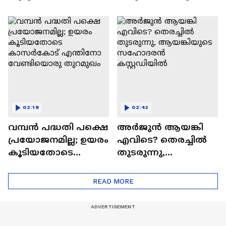
മുതലപ്പൊഴിയില്‍
പൂർത്തിയാകും? :
കാണാതായ
നിർദേശം നൽകി
മത്സ്യത്തൊഴിലാളി
റോജി എം ജോൺ
യെ കണ്ടെത്താന്‍
തെരച്ചില്‍
02:18
02:42
വമ്പൻ പദ്ധതി പക്ഷെ
അർജുൻ ആയങ്കി
പ്രയോജനമില്ല; ഉയരം
എവിടെ? തെരച്ചിൽ
കൂടിയതോടെ
തുടരുന്നു,
കാസർകോട്
ആയങ്കിയുടെ
എന്തിനോ
സഹോദരൻ
READ MORE
വേണ്ടിയൊരു
കസ്റ്റഡിയിൽ
തുറമുഖം