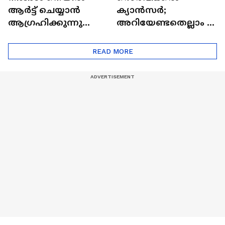
ആർട്ട് ചെയ്യാൻ
ക്യാൻസർ;
ആഗ്രഹിക്കുന്നുണ്ടോ
അറിയേണ്ടതെല്ലാം |
? അറിയാം
Doctor In | Cervical
ട്രെൻഡിനെക്കുറിച്ച് |
Cancer
READ MORE
Nail Art | Trends Cafe