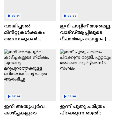
02:31
02:27
വായിച്ചാൽ
ഇനി ചാറ്റിങ് മാത്രമല്ല,
മിനിറ്റുകൾക്കകം
വാട്‌സ്‌ആപ്പിലൂടെ
മെസേജുകള്‍
റീചാർജും ചെയ്യാം |
അപ്രത്യക്ഷമാകും |
WhatsApp Payments |
WhatsApp | Tech Talk
Tech Talk
07:14
05:38
ഇനി അത്യപൂര്‍വ
ഇന്ന് പുതു ചരിത്രം
കാഴ്ച്ചകളുടെ
പിറക്കുന്ന രാത്രി;