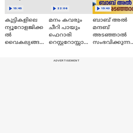
15:45
22:06
19:43
കുട്ടികളിലെ
മനം കവരും
ബാബ് അല്‍
ന്യൂറോളജിക്ക
ചീറി പായും
മന്ദബ്
ൽ
ഫെറാരി
അടഞ്ഞാല്‍
വൈകല്യങ്ങൾ
റെസ്റ്ററോസ്സാ
സംഭവിക്കുന്ന
പരിഹരിക്കാം:
സ്പൈഡർ
തെന്ത്?
ഡോ. പ്രവീണ
ഹൂത്തികളുടെ
ഭീഷണിക്ക്
പിന്നിലെന്ത്