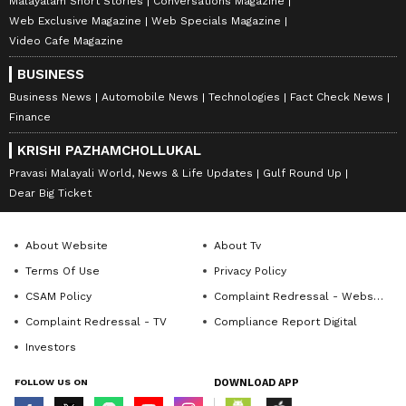
Malayalam Short Stories
Conversations Magazine
Web Exclusive Magazine
Web Specials Magazine
Video Cafe Magazine
BUSINESS
Business News
Automobile News
Technologies
Fact Check News
Finance
KRISHI PAZHAMCHOLLUKAL
Pravasi Malayali World, News & Life Updates
Gulf Round Up
Dear Big Ticket
About Website
About Tv
Terms Of Use
Privacy Policy
CSAM Policy
Complaint Redressal - Website
Complaint Redressal - TV
Compliance Report Digital
Investors
FOLLOW US ON
DOWNLOAD APP