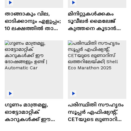
താങ്ങാകും വില,
മിനിറ്റുകൾക്കകം
ഓടിക്കാനും എളുപ്പം;
ടൂവീലർ മൈലേജ്
10 ലക്ഷത്തിൽ താഴെ
കുത്തനെ കൂടാൻ
വിലയുള്ള
ചില സൂത്രങ്ങൾ
ഓട്ടോമാറ്റിക്ക്
എസ്‍യുവികൾ
ഗുണം മാത്രമല്ല,
പരിസ്ഥിതി സൗഹൃദം
ഓട്ടോമാറ്റിക്
സൂപ്പർ എഫിഷ്യന്റ്,
കാറുകൾക്ക് ഈ
CETയുടെ ലുണാറിസ്
ദോഷങ്ങളും ഉണ്ട് |
ഖത്തറിലേയ്ക്ക്| Shell