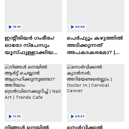
15:41
03:06
ഇന്റീരിയർ ഗംഭീരം!
പെർഫ്യൂം കഴുത്തിൽ
ഓരോ സ്‌പേസും
അടിക്കുന്നത്
യൂസ്ഫുള്ളാക്കിയ
അപകടകരമോ? |
വീട് | Nalla Veedu
Perfume
11:10
09:37
നിങ്ങൾ നെയിൽ
സെർവിക്കൽ