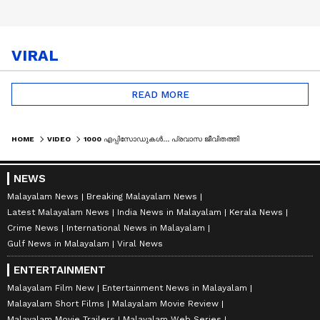
VIRAL
READ MORE
HOME
VIDEO
1000 എപ്പിസോഡുകൾ... പ്രവാസ ജീവിതത്തിന്റെ നേർക്കാഴ്ച്ചയായി ഗൾഫ് റൗണ്ടപ്പ്
NEWS
Malayalam News
Breaking Malayalam News
Latest Malayalam News
India News in Malayalam
Kerala News
Crime News
International News in Malayalam
Gulf News in Malayalam
Viral News
ENTERTAINMENT
Malayalam Film New
Entertainment News in Malayalam
Malayalam Short Films
Malayalam Movie Review
Malayalam Movie Trailers
Malayalam Web Series