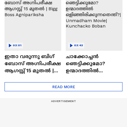
ആത്മവിശ്വാസമുണ്ടാ
എത്തി | Ramayana
യിരുന്നില്ല'
Movie
03:01
03:43
ഇതാ വരുന്നു ബിഗ്
ചാക്കോച്ചന്‍
ബോസ് അഗ്നിപരീക്ഷ
ഞെട്ടിക്കുമോ?
ആഗസ്റ്റ് 15 മുതൽ |
ഉന്മാദത്തിൽ
Bigg Boss Agnipariksha
ഒളിഞ്ഞിരിക്കുന്നതെ
ന്ത്?| Unmadham
READ MORE
Movie| Kunchacko
Boban