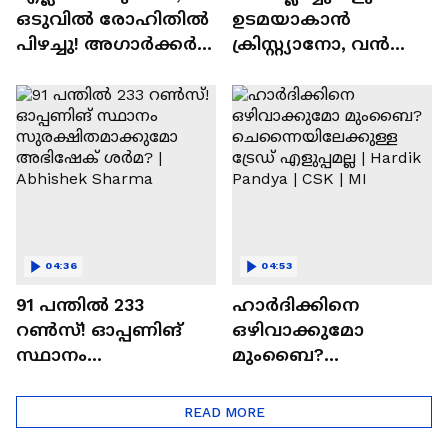
ഒടുവില്‍ രോഹിതില്‍
ഉടമയാകാന്‍
പിഴച്ചു! അഗാര്‍ക്കർ
ക്രിസ്റ്റ്യാനോ, വന്‍
വില്ലനോ അതോ
റിട്ടയര്‍മെന്റ്‌
വിപ്ലവകാരിയോ? |
പദ്ധതികള്‍ | Cristiano
Ajit Agarkar
Ronaldo
04:36
04:53
91 പന്തില്‍ 233
ഹാർദിക്കിനെ
റണ്‍സ്! ഓപ്പണിങ്
ഒഴിവാക്കുമോ
സ്ഥാനം
മുംബൈ?
സുരക്ഷിതമാക്കുമോ
ചെന്നൈയിലേക്കുള്ള
അഭിഷേക് ശർമ? |
ട്രേഡ് എളുപ്പമല്ല |
READ MORE
Abhishek Sharma
Hardik Pandya | CSK |