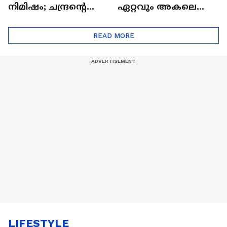
നിമിഷം; ചന്ദ്രന്റെ
ഏറ്റവും അകലെ
മറുപുറത്തേക്കുള്ള
ആര്‍ട്ടിമെസ് 2 സംഘം
ഒറിയോണിന്റെ യാത്ര
READ MORE
ആരംഭിച്ചു
LIFESTYLE