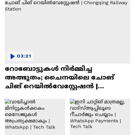
03:21
റോബോട്ടുകൾ നിർമ്മിച്ച
അത്ഭുതം; ചൈനയിലെ ചോങ്
ചിങ് റെയിൽവേസ്റ്റേഷൻ |
Chongqing Railway Station