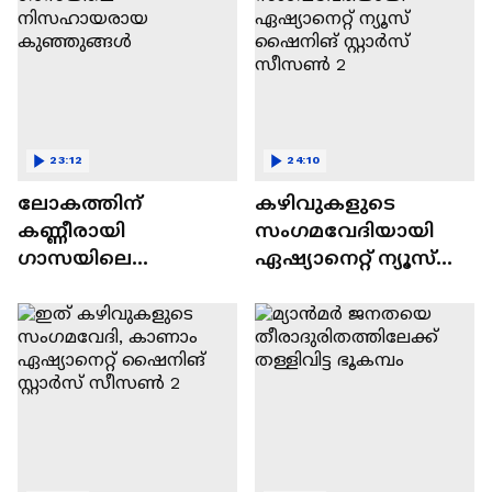
23:12
24:10
ലോകത്തിന്
കഴിവുകളുടെ
കണ്ണീരായി
സംഗമവേദിയായി
ഗാസയിലെ
ഏഷ്യാനെറ്റ് ന്യൂസ്
നിസഹായരായ
ഷൈനിങ് സ്റ്റാർസ്
കുഞ്ഞുങ്ങൾ
സീസൺ 2