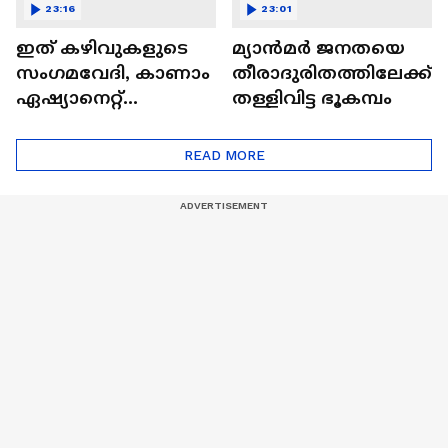
23:16
23:01
ഇത് കഴിവുകളുടെ
മ്യാൻമർ ജനതയെ
സംഗമവേദി, കാണാം
തീരാദുരിതത്തിലേക്ക്
ഏഷ്യാനെറ്റ്
തള്ളിവിട്ട ഭൂകമ്പം
ഷൈനിങ് സ്റ്റാർസ്
സീസൺ 2
READ MORE