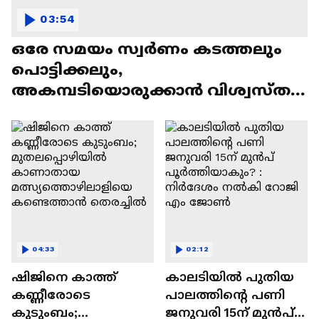
03:54
ഒരേ സമയം സ്വർണം കടത്തലും
പൊട്ടിക്കലും,
അകമ്പടിയൊരുക്കാൻ വിശ്വസ്ത
ഗുണ്ടാവലയം! ; അർജുൻ
ആയങ്കിയെ അറിയാം
04:33
02:12
ഷിജിനെ കാത്ത്
കാലടിയിൽ പുതിയ
കണ്ണീരോടെ
പാലത്തിന്റെ പണി
കുടുംബം;
ജനുവരി 15ന് മുൻപ്