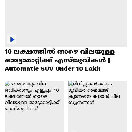
10 ലക്ഷത്തിൽ താഴെ വിലയുള്ള
ഓട്ടോമാറ്റിക്ക് എസ്‍യുവികൾ |
Automatic SUV Under 10 Lakh