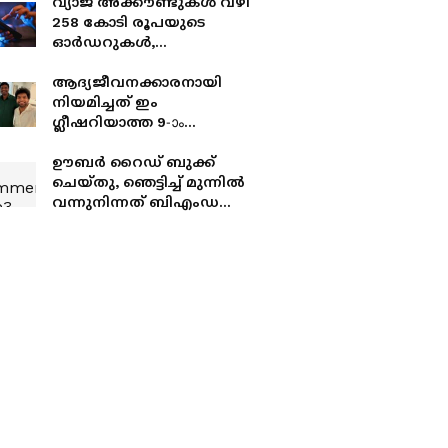
വ്യാജ അക്കൗണ്ടുകൾ വഴി
258 കോടി രൂപയുടെ
ഓർഡറുകൾ,
വീട്ടിലെത്തുമ്പോൾ
കാൻസലാക്കും; യുവതി
ആദ്യജീവനക്കാരനായി
അറസ്റ്റിൽ
നിയമിച്ചത് ഇം​
ഗ്ലീഷറിയാത്ത 9-ാം
ക്ലാസുകാരനായ ടാക്സി
ഡ്രൈവറെ, എന്നാൽ 10
ഊബർ റൈഡ് ബുക്ക്
വർഷത്തിന് ശേഷം...
ചെയ്തു, ഞെട്ടിച്ച് മുന്നിൽ
വന്നുനിന്നത് ബിഎംഡബ്ല്യു
സൂപ്പർ ബൈക്ക്!