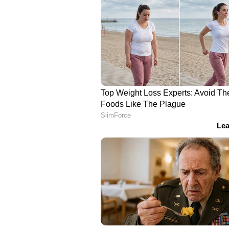
ജഗതി ശ്രീകുമാർ എന്ന നടൻ ഒരു കാല
അദ്ദേഹം നിത്യഹരിതമാണ്. അദ്ദേഹത
തലമുറ ഏറ്റെടുക്കുന്നു എന്നത് ത
വലിയ ജന്മദിന സമ്മാനം. ചിരിയു