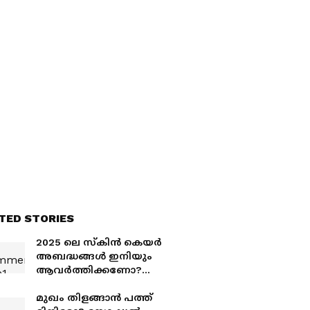
TED STORIES
2025 ലെ സ്കിൻ കെയർ
അബദ്ധങ്ങൾ ഇനിയും
ആവർത്തിക്കണോ?
വേർസ്റ്റ് സ്കിൻകെയർ
ട്രെൻഡ് ഇൻ 2025
മുഖം തിളങ്ങാൻ പത്ത്