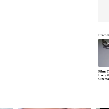
്ള സ്വാധീനം
 സ്ക്രീനിൽ നിന്ന് വിട്ടുനിൽക്കുമ്പോഴും,
 സിനിമയിൽ എത്രത്തോളം വലുതാണെന്ന് ആളുകൾ
ാലത്തെ കോമഡികളിൽ പലപ്പോഴും അശ്ലീലതയോ ബോഡി
 ജഗതിയുടെ പവിത്രമായ ഹാസ്യം അവരോട് കൂടുതൽ
ും ഒരുപോലെ രസിപ്പിക്കാനുള്ള അദ്ദേഹത്തിന്റെ
മുൻനിരയിൽ നിർത്തുന്നത്.
 പെർസ്പെക്റ്റീവ്
മൊരു കൊമേഡിയനായി കാണുന്നില്ല. അവർക്ക്
്, അതേസമയം തന്നെ ഏറ്റവും പുതിയ വികാരങ്ങളെ
മാണ്. തോൽവികളെ ചിരിച്ചുകൊണ്ട് നേരിടുന്ന
െ ആൾരൂപമായ ഭഗീരഥൻ പിള്ളയുമൊക്കെ ഇന്നത്തെ
ദർഭങ്ങളെയും പ്രതിനിധീകരിക്കുന്നു.