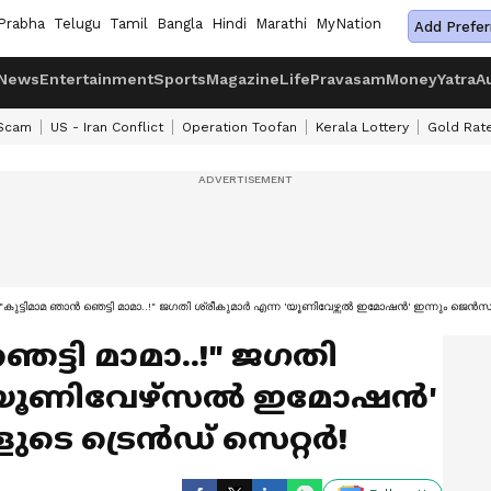
Prabha
Telugu
Tamil
Bangla
Hindi
Marathi
MyNation
Add Prefer
News
Entertainment
Sports
Magazine
Life
Pravasam
Money
Yatra
A
 Scam
US - Iran Conflict
Operation Toofan
Kerala Lottery
Gold Rat
"കുട്ടിമാമ ഞാൻ ഞെട്ടി മാമാ..!" ജഗതി ശ്രീകുമാർ എന്ന 'യൂണിവേഴ്സൽ ഇമോഷൻ' ഇന്നും ജെൻ
െട്ടി മാമാ..!" ജഗതി
ന 'യൂണിവേഴ്സൽ ഇമോഷൻ'
ടെ ട്രെൻഡ് സെറ്റർ!