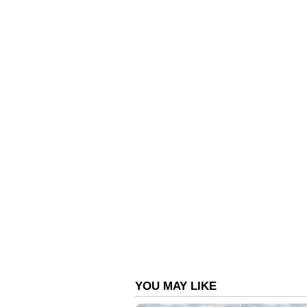
5. സിനിമയ്ക്ക് അപ്പുറമുള
അപകടം കവർന്നെടുത്ത ആ നടനവൈഭവം
അദ്ദേഹത്തിന്റെ അഭാവം മലയാള
തിരിച്ചറിയുന്നു. ഇന്നത്തെ ക
ഷെയിമിംഗോ കടന്നുകൂടുമ്പോൾ,
സംവദിക്കുന്നു. ഏത് പ്രായക്കാരെയ
മാജിക് ആണ് ഇന്നും അദ്ദേഹത്തെ 
6. ജഗതി - ഒരു 'ജെൻ സി'
പുതിയ തലമുറ അദ്ദേഹത്തെ വെറു
അദ്ദേഹം ഒരു നോസ്റ്റാൾജിയയാണ
പ്രകടിപ്പിക്കാനുള്ള ഒരു ഉപാധിയു
നിശ്ചലും, ആത്മവിശ്വാസത്തിന്റ
യുവാക്കളുടെ ജീവിതത്തിലെ പല സന്