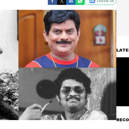
Follow Us
LATE
RECO