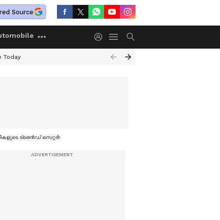
red Source
utomobile
e Today
സികളുടെ ട്രെൻഡ് സെറ്റർ!