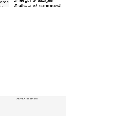
മിനിറ്റോ? സോഷ്യൽ
മീഡിയയിൽ വൈറലായി
4-2-4 സ്കിൻ കെയർ
റൂൾ?