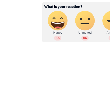
ഒരു ഡയലോഗും ഇല്ലാതെ വെറും ശര
അദ്ദേഹത്തിന് കഴിയുന്നത് അത്ഭ
നോക്കിക്കാണുന്നത്.