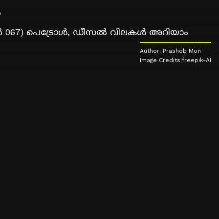
ൾ
ജൂൺ 067) പെട്രോൾ, ഡീസൽ വിലകൾ അറിയാം
Author: Prashob Mon
Image Credits:freepik-AI