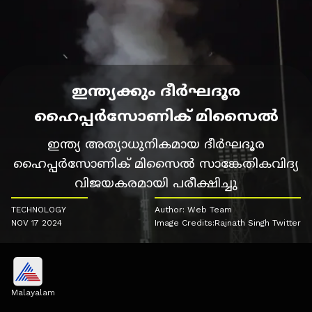
ഇന്ത്യക്കും ദീര്‍ഘദൂര
ഹൈപ്പര്‍സോണിക് മിസൈല്‍
ഇന്ത്യ അത്യാധുനികമായ ദീര്‍ഘദൂര
ഹൈപ്പര്‍സോണിക് മിസൈല്‍ സാങ്കേതികവിദ്യ
വിജയകരമായി പരീക്ഷിച്ചു
TECHNOLOGY
Author: Web Team
NOV 17 2024
Image Credits:Rajnath Singh Twitter
Malayalam