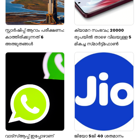
സ്റ്റാര്‍ഷിപ്പ് ആറാം പരീക്ഷണം:
ക്യാമറ സംഭവം; 20000
കാത്തിരിക്കുന്നത് 6
രൂപയില്‍ താഴെ വിലയുള്ള 5
അത്ഭുതങ്ങള്‍
മികച്ച സ്‌മാര്‍ട്ട്‌ഫോണ്‍
വാട്‌സ്ആപ്പ് ഇപ്പോഴാണ്
ജിയോ 5ജി 40 ശതമാനം