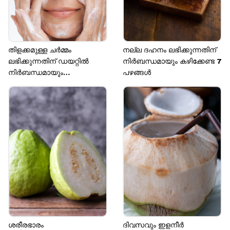
ചെയ്യുന്നു,
Image credits: Getty
തിളക്കമുള്ള ചർമ്മം
നല്ല ദഹനം ലഭിക്കുന്നതിന്
ലഭിക്കുന്നതിന് ഡയറ്റിൽ
നിർബന്ധമായും കഴിക്കേണ്ട 7
നിർബന്ധമായും
പഴങ്ങൾ
ഉൾപ്പെടുത്തേണ്ട 7
ഭക്ഷണങ്ങൾ
ശരീരഭാരം
ദിവസവും ഇളനീർ