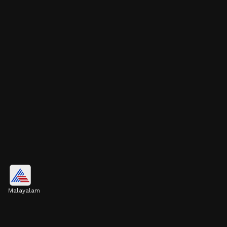
ഭാരം നിയന്ത്രിക്കൽ
Malayalam
ഉയർന്ന ഫൈബർ അടങ്ങിയിട്ടുള്ളതിനാൽ
കൂടുതൽ നേരം വയറു നിറഞ്ഞതായി
തോന്നിപ്പിക്കുന്നു. ഇത് ആസക്തികൾ