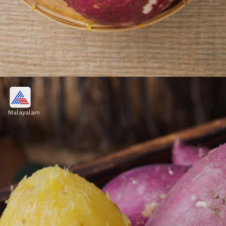
രക്തത്തിലെ പഞ്ചസാര
നിയന്ത്രണം
Malayalam
മധുരക്കിഴങ്ങിൽ നാരുകൾ ധാരാളം
അടങ്ങിയിട്ടുണ്ട്, ഇത് സാവധാനത്തിൽ
ദഹിക്കുകയും രക്തത്തിലെ പഞ്ചസാരയുടെ
അളവ് ഉയരുന്നതും തടയുന്നു.
Image credits: Getty