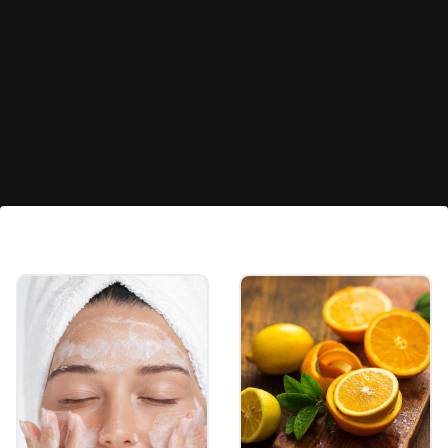
കരളിൽ കൊഴുപ്പ്
അടിഞ്ഞുകൂടുന്നത് കുറയ്ക്കുന്നു
മധുരക്കിഴങ്ങ് കരളിന്റെ ആരോഗ്യത്തിന്
അത്യുത്തമമാണ്. ഇവയിലെ ഉയർന്ന നാരുകൾ
ഇൻസുലിൻ സംവേദനക്ഷമത
മെച്ചപ്പെടുത്തുകയും കരളിൽ കൊഴുപ്പ്
അടിഞ്ഞുകൂടുന്നത് കുറയ്ക്കുകയും