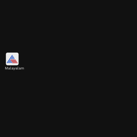
മലബന്ധം അകറ്റുന്നു
Malayalam
ഫൈബർ ധാരാളം ഉള്ളതുകൊണ്ട് തന്നെ
മലബന്ധം പോലുള്ള പ്രശ്നങ്ങൾ അകറ്റാൻ
ദിവസവും പ്രൂൺസ് കഴിക്കുന്നത്
ഗുണകരമാണ്.
Image credits: Getty