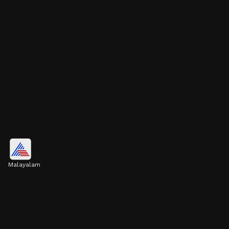
ദഹനം മെച്ചപ്പെടുത്തും
Malayalam
പ്രൂൺസിൽ ധാരാളം ഫൈബർ
അടങ്ങിയിട്ടുണ്ട്. ഇത് കഴിക്കുന്നത് ദഹനം
മെച്ചപ്പെടുത്താൻ സഹായിക്കും. ദിവസവും
മിതമായ അളവിൽ ഇത് കഴിക്കാം.
Image credits: Getty