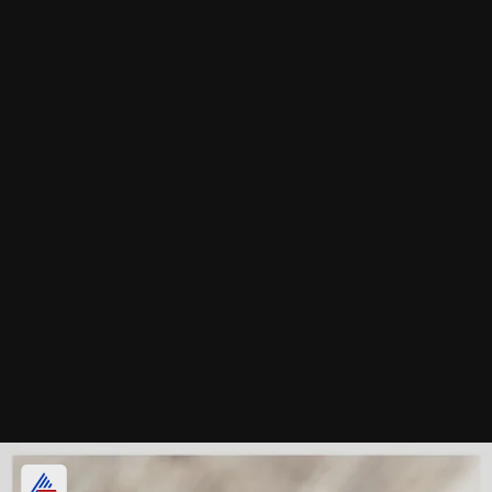
ബ്ലഡ് പ്രഷർ കുറയ്ക്കും