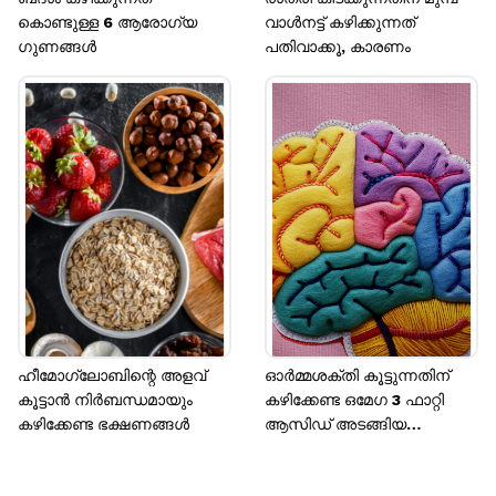
കൊണ്ടുള്ള 6 ആരോ​ഗ്യ​
വാൾനട്ട് കഴിക്കുന്നത്
ഗുണങ്ങൾ
പതിവാക്കൂ, കാരണം
ഹീമോഗ്ലോബിന്റെ അളവ്
ഓർമ്മശക്തി കൂട്ടുന്നതിന്
കൂട്ടാൻ നിർബന്ധമായും
കഴിക്കേണ്ട ഒമേഗ 3 ഫാറ്റി
കഴിക്കേണ്ട ഭക്ഷണങ്ങൾ
ആസിഡ് അടങ്ങിയ
ഭക്ഷണങ്ങൾ