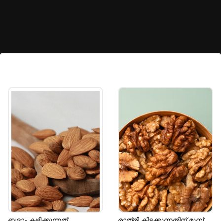
ശരീരഭാരം നിയന്ത്രിക്കും
പ്രൂൺസ് കഴിക്കുന്നത് വിശപ്പ് കുറയ്ക്കാനും
അതിലൂടെ ശരീരഭാരം നിയന്ത്രിക്കാനും
സഹായിക്കും.
Image credits: Getty
ബ​ദാം കഴിക്കുന്നത്
രാത്രി കിടക്കുന്നതിന് മുമ്പ്