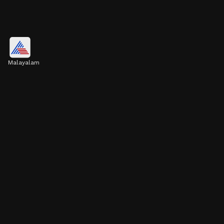
എല്ലുകളെ ബലമുള്ളതാക്കും
Malayalam
പ്രൂൺസിൽ ധാരാളം വിറ്റാമിൻ കെയും
പൊട്ടാസ്യവും അടങ്ങിയിട്ടുണ്ട്. ഇത് എല്ലുകളെ
ബലമുള്ളതാക്കാൻ സഹായിക്കും.
Image credits: Getty