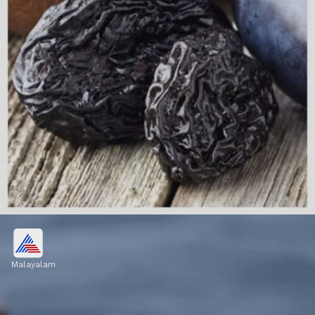
ഹൃദയാരോഗ്യം മെച്ചപ്പെടുത്തുന്നു
Malayalam
ദിവസവും പ്രൂൺസ് കഴിക്കുന്നത് ഹൃദ്രോഗ
സാധ്യത കുറയ്ക്കാൻ സഹായിക്കും.
Image credits: Getty