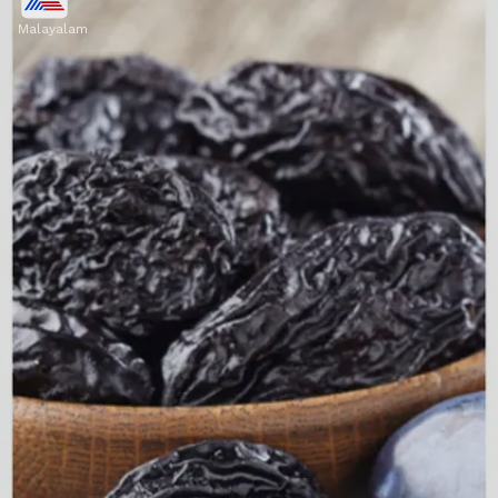
Malayalam
പ്രൂൺസ് കഴിക്കുന്നത് ബ്ലഡ് പ്രഷർ
കുറയ്ക്കാൻ സഹായിക്കും. ദിവസവും ഇത്
ഡയറ്റിൽ ഉൾപ്പെടുത്തൂ.
Image credits: Getty