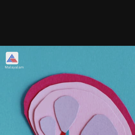
പാനീയങ്ങൾ
Malayalam
ആന്റിഓക്‌സിഡന്റുകൾ, പോഷകങ്ങൾ,
ബയോആക്ടീവ് സംയുക്തങ്ങൾ എന്നിവ
അടങ്ങിയിട്ടുള്ള പാനീയങ്ങൾ വൃക്കകളെ
ആരോ​ഗ്യത്തോടെ നിലനിർത്തും.
Image credits: Getty