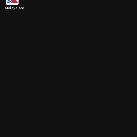
Malayalam
സെലറി ജ്യൂസ് കുടിക്കുന്നത് വൃക്കയിലെ
വീക്കം കുറയ്ക്കാനും കല്ലുകൾ ഉണ്ടാകുന്നത്
തടയാനും സഹായിച്ചേക്കാം.
Image credits: Getty