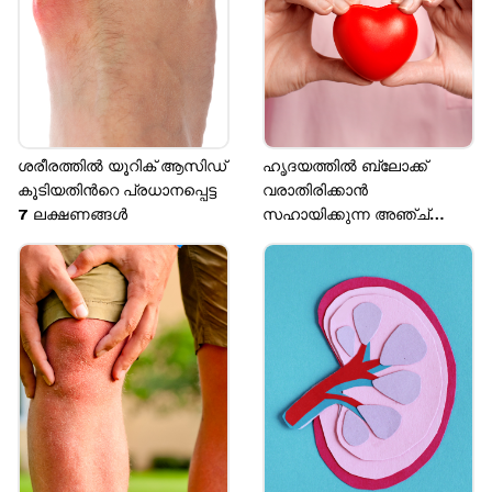
സഹായിക്കുകയും ചെയ്യും.
Image credits: Getty
ശരീരത്തില്‍ യൂറിക് ആസിഡ്
ഹൃദയത്തിൽ ബ്ലോക്ക്‌
കൂടിയതിന്‍റെ പ്രധാനപ്പെട്ട
വരാതിരിക്കാൻ
7 ലക്ഷണങ്ങള്‍
സഹായിക്കുന്ന അഞ്ച്
സൂപ്പർ ഫുഡുകൾ