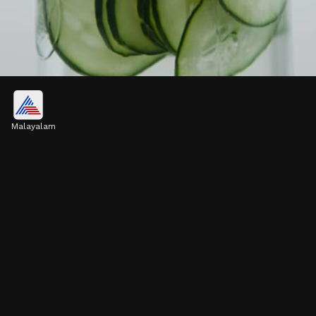
വെള്ളരിക്ക ജ്യൂസ്
Malayalam
വെള്ളരിക്ക ജ്യൂസ് കല്ല് ഉണ്ടാകുന്നത്
തടയുന്നതിലൂടെയും, മൊത്തത്തിലുള്ള
വൃക്കാരോഗ്യത്തിന് ഇലക്ട്രോലൈറ്റ് ബാലൻസ്
നിലനിർത്തുന്നതിലൂടെയും വൃക്കകളുടെ
പ്രവർത്തനത്തെ പിന്തുണയ്ക്കുന്നു.
Image credits: Getty