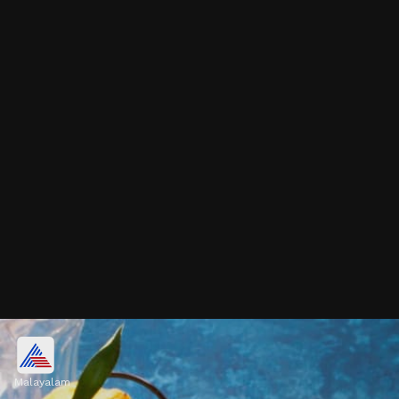
ചെമ്പരത്തി ചായ
Malayalam
കഫീൻ രഹിത ഹെർബൽ പാനീയമാണ്