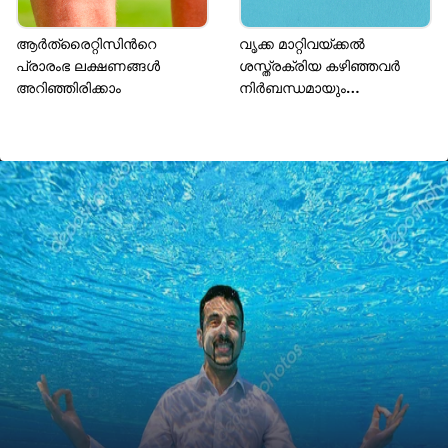
ആർത്രൈറ്റിസിന്‍റെ
വൃക്ക മാറ്റിവയ്ക്കൽ
പ്രാരംഭ ലക്ഷണങ്ങൾ
ശസ്ത്രക്രിയ കഴിഞ്ഞവർ
അറിഞ്ഞിരിക്കാം
നിർബന്ധമായും
ശ്രദ്ധിക്കേണ്ട 7 കാര്യങ്ങൾ
ഇതാണ്