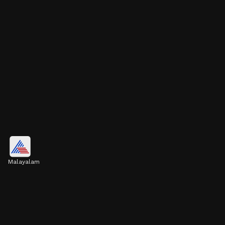
വൃക്കകൾ
Malayalam
മാലിന്യങ്ങൾ മാറ്റുന്നതിനും ദ്രാവകങ്ങൾ
സന്തുലിതമാക്കുന്നതിനും മൊത്തത്തിലുള്ള
ആരോഗ്യം നിലനിർത്തുന്നതിനും വൃക്കകൾ
പ്രധാന പങ്കാണ് വഹിക്കുന്നത്.
Image credits: Getty