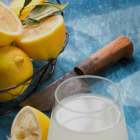
ചെമ്പരത്തി ചായ. ഇതിന് നേരിയ
ഡൈയൂററ്റിക് ഗുണങ്ങളുണ്ട്. ഇത്
വൃക്കകളുടെ പ്രവർത്തനത്തിന്
സഹായിക്കുന്നു.
Image credits: pinterest