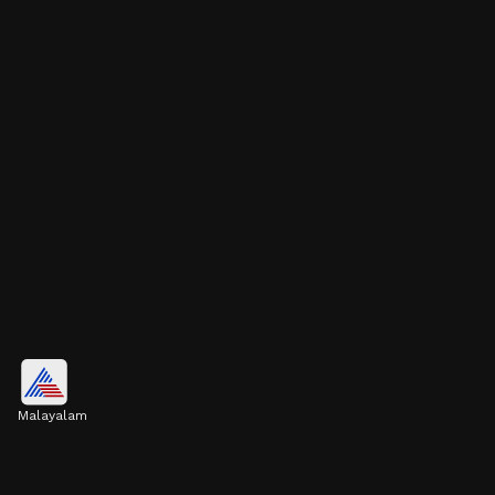
ഇഞ്ചിയും പുതിനയും ചേർത്തുള്ള
ചായ
Malayalam
ഇഞ്ചിയും പുതിനയും ചേർത്തുള്ള ചായ
വൃക്കകളെ ആരോ​ഗ്യത്തോടെ നിലനിർത്തുന്നു.