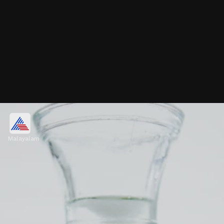
നെല്ലിക്ക ജ്യൂസ്
Malayalam
വിറ്റാമിൻ സി, ആന്റിഓക്‌സിഡന്റുകൾ
എന്നിവയാൽ സമ്പുഷ്ടമായ നെല്ലിക്ക
വൃക്കകളുടെ ആരോഗ്യം മെച്ചപ്പെടുത്തുന്നു.
Image credits: Getty