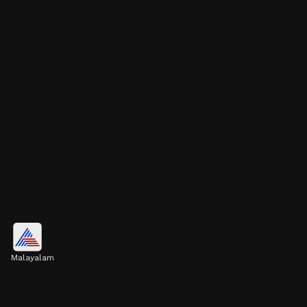
5. മൂഡ് സ്വിംഗ്സ്
Malayalam
വിറ്റാമിൻ ഡിയുടെ കുറവ് മൂഡ് സ്വിംഗ്സ്,
വിഷാദം, ഉത്കണ്ഠ എന്നിവയ്ക്കും
കാരണമാകാം.