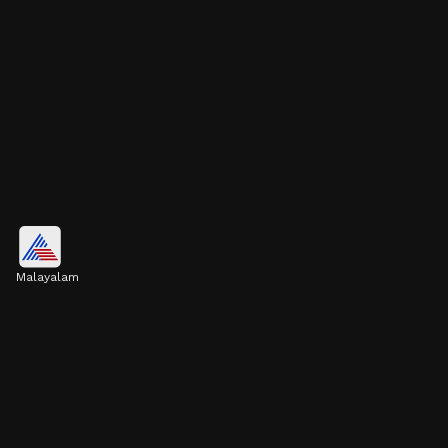
6. അമിതമായി തലമുടി കൊഴിയാം
Malayalam
ചിലരില്‍ വിറ്റാമിൻ ഡിയുടെ കുറവ് മൂലം
തലമുടി കൊഴിച്ചില്‍ ഉണ്ടാകാം.
Image credits: Getty