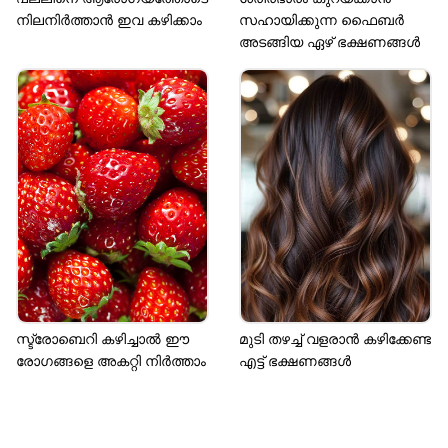
നിലനിർത്താൻ ഇവ കഴിക്കാം
സഹായിക്കുന്ന ഫെെബർ
അടങ്ങിയ ഏഴ് ഭക്ഷണങ്ങൾ
സ്ട്രോബെറി കഴിച്ചാൽ ഈ
മുടി തഴച്ച് വളരാൻ കഴിക്കേണ്ട
രോ​ഗങ്ങളെ അകറ്റി നിർത്താം
എട്ട് ഭക്ഷണങ്ങൾ