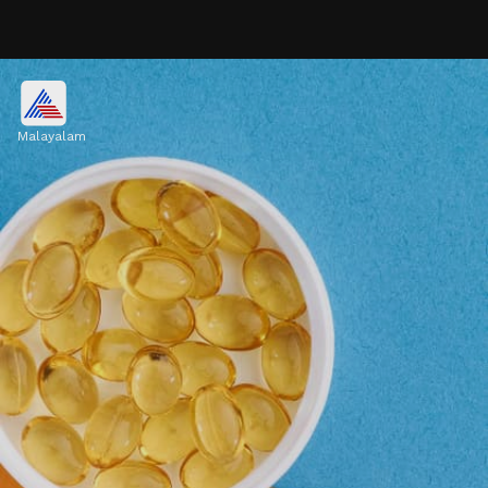
3. അസ്ഥികളുടെ ആരോഗ്യം
മോശമാകാം
Malayalam
ശരീരത്തില്‍ വിറ്റാമിന്‍ ഡി കുറഞ്ഞാല്‍
കാത്സ്യത്തിന്‍റെ ആഗിരണം കുറയാനും അസ്ഥി
സംബന്ധമായ പ്രശ്നങ്ങള്‍ ഉണ്ടാകാനും
കാരണമാകും.
Image credits: Getty