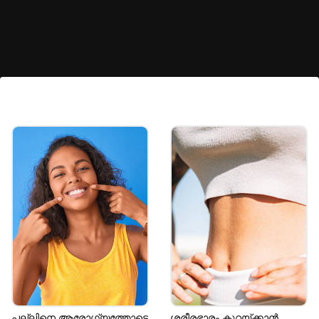
ശ്രദ്ധിക്കുക:
മേൽപ്പറഞ്ഞ ലക്ഷണങ്ങൾ കാണുന്നപക്ഷം
സ്വയം രോഗ നിർണയത്തിന് ശ്രമിക്കാതെ
നിർബന്ധമായും ഡോക്ടറെ 'കൺസൾട്ട്'
ചെയ്യുക. ഇതിന് ശേഷം മാത്രം രോഗം
സ്ഥിരീകരിക്കുക.
Image credits: Getty
പല്ലിനെ ആരോ​ഗ്യത്തോടെ
ശരീരഭാരം കുറയ്ക്കാൻ