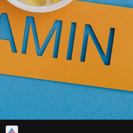
4. നടുവേദന