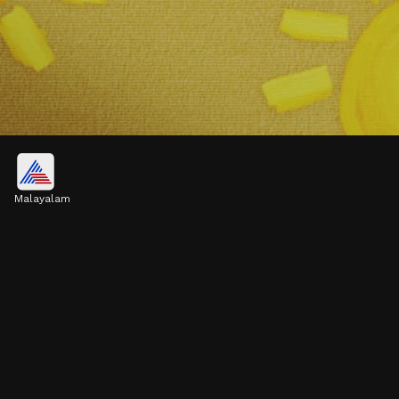
2. പ്രതിരോധശേഷി കുറയുക
Malayalam
വിറ്റാമിൻ ഡിയുടെ കുറവ് മൂലം രോഗ
പ്രതിരോധശേഷി കുറയാനും എപ്പോഴും
തുമ്മലും ജലദോഷവും ഉണ്ടാകാനും
സാധ്യതയുണ്ട്.
Image credits: Getty