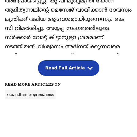
അഭിപ്രായപ്പെട്ടു. യു പി മുഖ്യമന്ത്രി യോഗി
ആദിത്യനാഥിന്‍റെ മെസേജ് വായിക്കാൻ ദേവസ്വം
മന്ത്രിക്ക് വലിയ ആവേശമായിരുന്നെന്നും കെ
സി വിമ‍ർശിച്ചു. അയ്യപ്പ സംഗമത്തിലൂടെ
സർക്കാർ വോട്ട് കിട്ടാനുള്ള ശ്രമമാണ്
നടത്തിയത്. വിശ്വാസം അഭിനയിക്കുന്നവരെ
പേടിക്കണമെന്നും കെ സി വേണുഗോപാൽ
അഭിപ്രായപ്പെട്ടു. അയ്യപ്പ സ്വാമിയെ രാഷ്ട്രീയ
Read Full Article
നേട്ടത്തിന്‍റെ വേദി ആക്കരുതെന്നും ഇത്
നേരത്തെ ചെയ്യേണ്ട കാര്യമായിരുന്നെന്നും 10
READ MORE ARTICLES ON
കൊല്ലത്തെ ഭരണം തീരാൻ പോകുമ്പോൾ അല്ല
കെ സി വേണുഗോപാൽ
ഈ ചിന്ത വേണ്ടതെന്നും അദ്ദേഹം
കൂട്ടിച്ചേർത്തു.
ആ​ഗോള അയ്യപ്പ സം​ഗമം ലോകപ്രശസ്ത