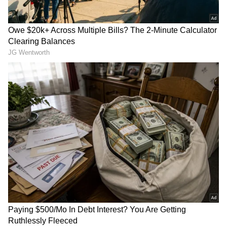
കേരളത്തിലെ എല്ലാ വാർത്തകൾ
Kerala
News
അറിയാൻ എപ്പോഴും ഏഷ്യാനെറ്റ്
ന്യൂസ് വാർത്തകൾ.
Malayalam News
തത്സമയ അപ്‌ഡേറ്റുകളും ആഴത്തിലുള്ള
വിശകലനവും സമഗ്രമായ റിപ്പോർട്ടിംഗും —
എല്ലാം ഒരൊറ്റ സ്ഥലത്ത്. ഏത് സമയത്തും,
എവിടെയും വിശ്വസനീയമായ വാർത്തകൾ
ലഭിക്കാൻ
Asianet News Malayalam
About the Author
AS
Anver Sajad
2018 മുതല്‍ ഏഷ്യാനെറ്റ് ന്യൂസ് ഓണ്‍ലൈനില്‍
പ്രവര്‍ത്തിക്കുന്നു. നിലവില്‍ ചീഫ് സബ് എഡിറ്റര്‍.
Read More...
ഫിലോസഫിയിൽ ബിരുദവും ജേണലിസത്തില്‍
പോസ്റ്റ് ഗ്രാജുവേറ്റ് ഡിപ്ലോമയും നേടി. കേരള,