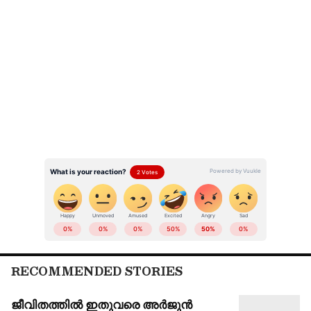
വിജയം: ഗോവിന്ദൻ
അതേസമയം ആ​ഗോള അയ്യപ്പ സം​ഗമം
ലോകപ്രശസ്ത വിജയമെന്നാണ് സി പി എം
സംസ്ഥാന സെക്രട്ടറി എം വി ​ഗോവിന്ദൻ
അഭിപ്രായപ്പെട്ടത്. 4000 ത്തിലധികം പേർ സം​
ഗമത്തിൽ പങ്കെടുത്തെന്നും എം വി ​ഗോവിന്ദൻ
പറഞ്ഞു. സം​ഗമ സദസ്സിലെ ഒഴിഞ്ഞ
കസേരകളെക്കുറിച്ചുള്ള വിമർശനങ്ങളോടും
എം വി ​ഗോവിന്ദൻ പ്രതികരിച്ചു. വേണെമെങ്കിൽ
എ ഐ ദൃശ്യങ്ങളും ഉണ്ടാക്കിക്കൂടെ
എന്നായിരുന്നു സി പി എം സംസ്ഥാന സെക്രട്ടറി
ഇക്കാര്യത്തിൽ നൽകിയ വിചിത്ര വിശദീകരണം.
എല്ലാ സെഷനിലും ആൾ വേണമെന്നാണോ
എന്നും ​ഗോവിന്ദൻ ചോദിച്ചു. സം​ഗമം
RECOMMENDED STORIES
പരാജയമെന്നത് മാധ്യമ പ്രചാരണമാണെന്നും
നാണവും മാനവുമില്ലാതെ കള്ളം
ജീവിതത്തിൽ ഇതുവരെ അർജുൻ