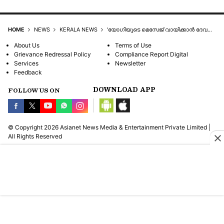
HOME
NEWS
KERALA NEWS
'യോഗിയുടെ മെസേജ് വായിക്കാൻ ദേവസ്വം മന്ത്രിക്ക് വലിയ ആവേശം', അയ്യപ്പ ഭക്തരായ വിശ്വാസ സമൂഹത്തിന് തിരഞ്ഞെടുപ്പ് മുന്നിൽ കണ്ടുള്ള തട്ടിപ്പ് മനസിലായി: കെസി
About Us
Terms of Use
Grievance Redressal Policy
Compliance Report Digital
Services
Newsletter
Feedback
DOWNLOAD APP
FOLLOW US ON
© Copyright 2026 Asianet News Media & Entertainment Private Limited |
All Rights Reserved