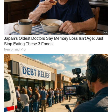
സഹായിച്ചത്. തിരഞ്ഞെടുപ്പ് മുന്നില്‍ കണ്ടുള്ള
കപടഭക്തിയാണെന്ന് ഒന്നു കൂടി
തെളിഞ്ഞിരിക്കുകയാണെന്നും സതീശൻ
വിമർശിച്ചു.