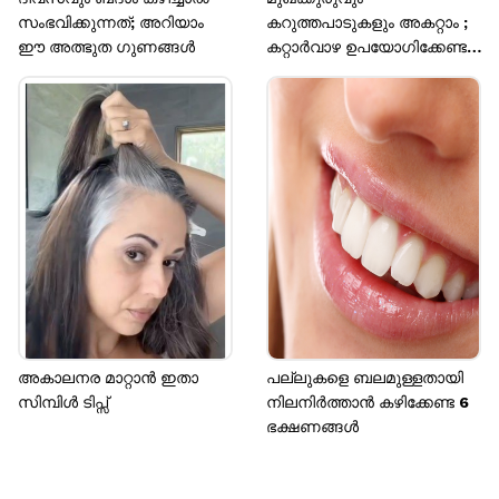
സംഭവിക്കുന്നത്; അറിയാം
കറുത്തപാടുകളും അകറ്റാം ;
ഈ അത്ഭുത ഗുണങ്ങൾ
കറ്റാർവാഴ ഉപയോ​ഗിക്കേണ്ട
രീതി
അകാലനര മാറ്റാൻ ഇതാ
പല്ലുകളെ ബലമുള്ളതായി
സിമ്പിൾ ടിപ്സ്
നിലനിർത്താൻ കഴിക്കേണ്ട 6
ഭക്ഷണങ്ങൾ