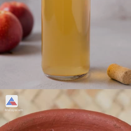
ആപ്പിൾ സിഡെർ വിനെഗർ
Malayalam
ആപ്പിൾ സിഡെർ വിനെഗർ (ACV) യൂറിക്
ആസിഡിന്റെ അളവ് നിയന്ത്രിക്കാനും
സന്ധിവാത ലക്ഷണങ്ങൾ ലഘൂകരിക്കാനും