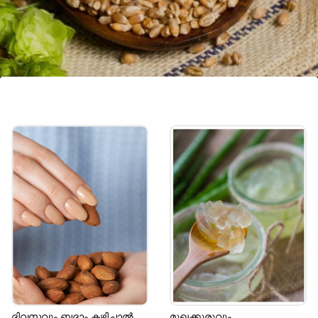
ബാർലി വെള്ളം
യൂറിക് ആസിഡിന്റെ അളവ്
നിയന്ത്രിക്കുന്നതിന് ബാർലി വെള്ളം
മികച്ചതാണ്. മൂത്രത്തിന്റെ ഉത്പാദനം
വർദ്ധിപ്പിക്കുന്ന ഒരു പ്രകൃതിദത്ത
ഡൈയൂററ്റിക് ആയി ഇത് പ്രവർത്തിക്കുന്നു.
Image credits: Getty
ദിവസവും ബദാം കഴിച്ചാൽ
മുഖക്കുരുവും