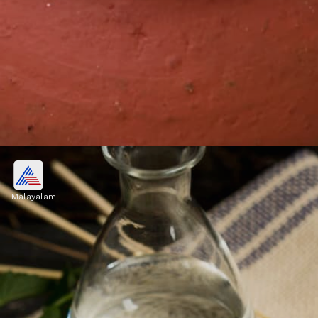
മോര്
Malayalam
യൂറിക് ആസിഡിന്റെ കാര്യത്തിൽ മോര്
പൊതുവെ ഗുണകരമാണ്. ഇതിലുള്ള
പ്രോട്ടീനുകൾ, ശരീരത്തിലെ അധികമുള്ള
യൂറിക് ആസിഡ് മൂത്രത്തിലൂടെ പുറന്തള്ളാൻ
വൃക്കകളെ സഹായിക്കുന്നു.
Image credits: Social Media