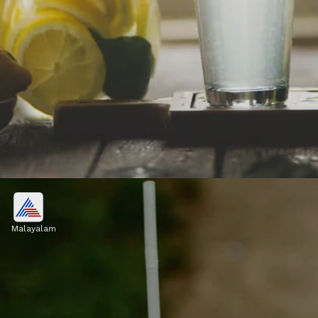
നാരങ്ങ വെള്ളം
Malayalam
യൂറിക് ആസിഡ് നിയന്ത്രിക്കാൻ ഏറ്റവും
മികച്ചതാണ് നാരങ്ങ വെള്ളം. നാരങ്ങയിലെ
സിട്രിക് ആസിഡും വിറ്റാമിൻ സിയും
ശരീരത്തെ അധിക യൂറേറ്റ് സംസ്‌കരിക്കാനും
പുറന്തള്ളാനും സഹായിക്കുന്നു.