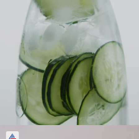
വെള്ളരിക്ക ജ്യൂസ്