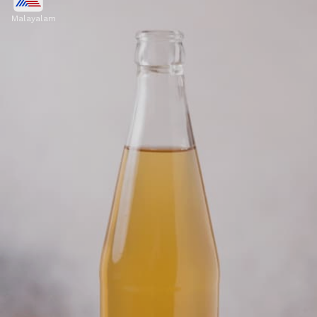
Malayalam
വെള്ളരിക്ക ജ്യൂസ് യൂറിക് ആസിഡ്
നിയന്ത്രിക്കുന്നതിന് ഫലപ്രദമാണ്. വെള്ളരിക്ക
ശരീരത്തെ ജലാംശം നിലനിർത്താനും,
വൃക്കകളുടെ പ്രവർത്തനം വർദ്ധിപ്പിക്കാനും
സഹായിക്കുന്നു.
Image credits: Getty