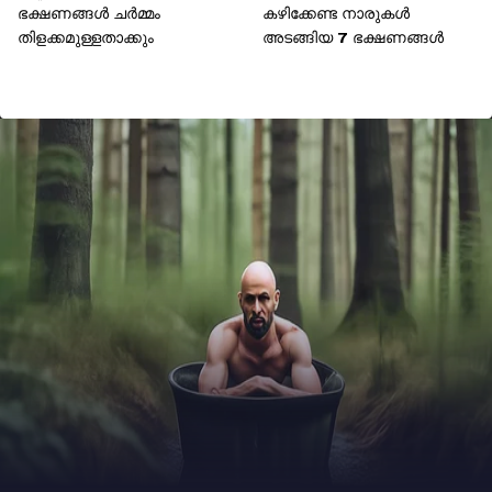
ഭക്ഷണങ്ങൾ ചർമ്മം
കഴിക്കേണ്ട നാരുകൾ
തിളക്കമുള്ളതാക്കും
അടങ്ങിയ 7 ഭക്ഷണങ്ങൾ