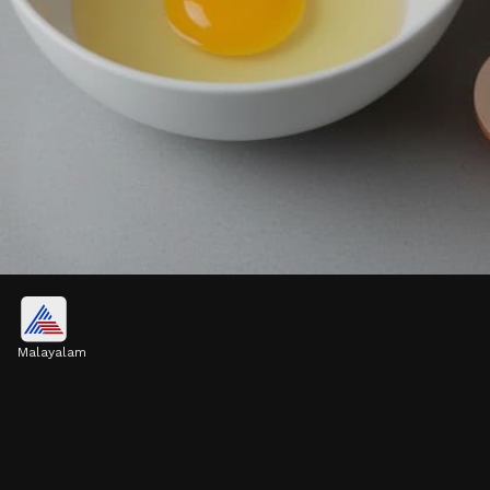
പേശികളെ സംരക്ഷിക്കുന്നു
Malayalam
ഒരു മുട്ടയിൽ ഏകദേശം 6 ഗ്രാം പ്രോട്ടീൻ
അടങ്ങിയിട്ടുണ്ട്. പേശികളുടെ നന്നാക്കലിനും
വളർച്ചയ്ക്കും ആവശ്യമായ ഒമ്പത് അവശ്യ
അമിനോ ആസിഡുകളും ഇതിൽ ഉൾപ്പെടുന്നു.
Image credits: gemini ai