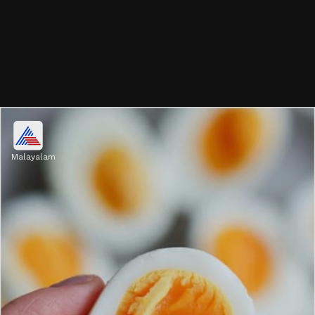
പ്രതിദിനം 1-2 മുട്ടകൾ കഴിക്കുക
Malayalam
ആരോഗ്യമുള്ള ആളുകൾ പ്രതിദിനം 1-2
മുട്ടകൾ കഴിക്കുന്നത് സുരക്ഷിതമാണെന്ന് ​
ഗവേഷകർ പറയുന്നു. എന്നിരുന്നാലും
വ്യക്തിയുടെ ആരോഗ്യസ്ഥിതി വളരെ
പ്രധാനമാണ്.
Image credits: Getty