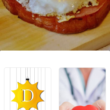
കരളിനെ സംരക്ഷിക്കുന്നു.
ഉയർന്ന നിലവാരമുള്ള പ്രോട്ടീനും കോളിൻ
പോലുള്ള അവശ്യ പോഷകങ്ങളും ധാരാളമായി
അടങ്ങിയിരിക്കുന്നതിനാൽ മുട്ട കരളിനെ
സംരക്ഷിക്കുന്നു.
Image credits: Pixabay