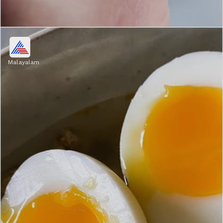
കണ്ണുകളെ കാക്കും
Malayalam
മഞ്ഞക്കരുവിൽ ല്യൂട്ടിൻ, സിയാക്സാന്തിൻ
തുടങ്ങിയ ആന്റിഓക്‌സിഡന്റുകൾ
അടങ്ങിയിട്ടുണ്ട്. ഇത് മാക്യുലർ ഡീജനറേഷൻ,
തിമിരം എന്നിവയ്ക്കുള്ള സാധ്യത
കുറയ്ക്കുന്നു.
Image credits: google