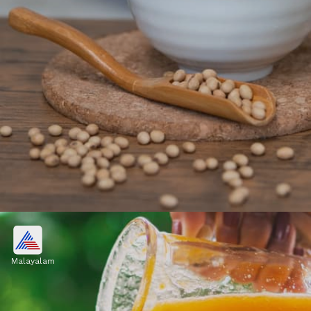
സോയാബീൻ
Malayalam
കാൽസ്യം, പ്രോട്ടീനുകൾ,
ഐസോഫ്ലേവോൺസ് (സസ്യ ഈസ്ട്രജൻ)
എന്നിവയുടെ ഉയർന്ന സാന്ദ്രത കാരണം