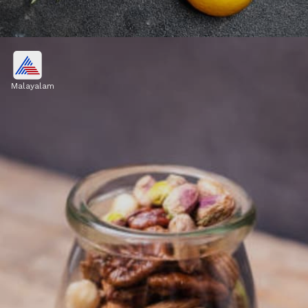
കൊഴുപ്പുള്ള മത്സ്യം
Malayalam
സാൽമൺ, സാർഡിൻ, അയല എന്നിവ
വിറ്റാമിൻ ഡി നൽകുന്നു. ഇത് കാൽസ്യം
ആഗിരണം ചെയ്യുന്നതിന് അത്യാവശ്യമാണ്.
Image credits: Getty