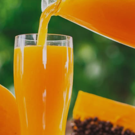
സോയാബീൻ അസ്ഥികളുടെ ആരോഗ്യത്തിന്
മികച്ചതാണ്.
Image credits: Getty