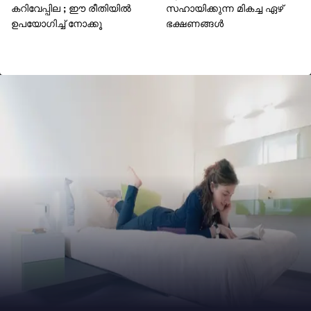
കറിവേപ്പില ; ഈ രീതിയിൽ
സഹായിക്കുന്ന മികച്ച ഏഴ്
ഉപയോ​ഗിച്ച് നോക്കൂ
ഭക്ഷണങ്ങൾ