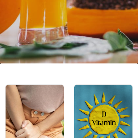
പപ്പായ
പപ്പായ അസ്ഥികളുടെ ആരോഗ്യത്തിന്
നല്ലതാണ്. വിറ്റാമിൻ കെ ധാരാളം
അടങ്ങിയിട്ടുള്ളതിനാൽ അസ്ഥി
ധാതുവൽക്കരണത്തിന് സഹായിക്കുകയും
ചെയ്യുന്നു.
Image credits: Getty