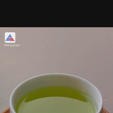
ബ്ലൂബെറി, സ്ട്രോബെറി,
റാസ്ബെറി
Malayalam
ബ്ലൂബെറി, സ്ട്രോബെറി, റാസ്ബെറി
എന്നിവയിൽ ആന്റിഓക്‌സിഡന്റുകൾ
അടങ്ങിയിട്ടുണ്ട്, അവ കോശങ്ങളെ
നന്നാക്കുകയും ഓക്‌സിഡേറ്റീവ് സമ്മർദ്ദത്തിൽ
നിന്ന് സംരക്ഷിക്കുകയും ചെയ്യുന്നു.
Image credits: Getty