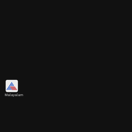
ഇലക്കറികൾ
Malayalam
വിവിധ ഇലക്കറികളിൽ മഗ്നീഷ്യം ധാരാളം
അടങ്ങിയിട്ടുണ്ട്. ഇത് കോർട്ടിസോളിനെ
നിയന്ത്രിക്കാൻ സഹായിക്കുന്നു.
Image credits: Getty