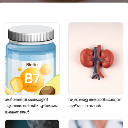
ചായകൾ
ചമോമൈൽ, ലാവെൻഡർ, ഗ്രീൻ ടീ എന്നിവ
നാഡീവ്യവസ്ഥയെ ശാന്തമാക്കുകയും
സമ്മർദ്ദവും ഉത്കണ്ഠയും ലഘൂകരിക്കാൻ
സഹായിക്കുന്നു
Image credits: Getty
ശരീരത്തില്‍ ബയോട്ടിൻ
വൃക്കകളെ തകരാറിലാക്കുന്ന
കുറവാണോ? തിരിച്ചറിയേണ്ട
ഏഴ് ഭക്ഷണങ്ങൾ
ലക്ഷണങ്ങള്‍