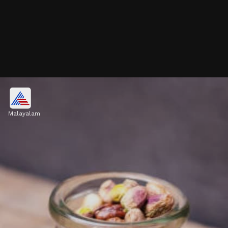
ബ്രോക്കോളി
Malayalam
ബ്രോക്കോളിയിലെ സൾഫോറാഫെയ്ൻ
സ്ട്രെസ് ലെവൽ കുറയ്ക്കും.
Image credits: Getty