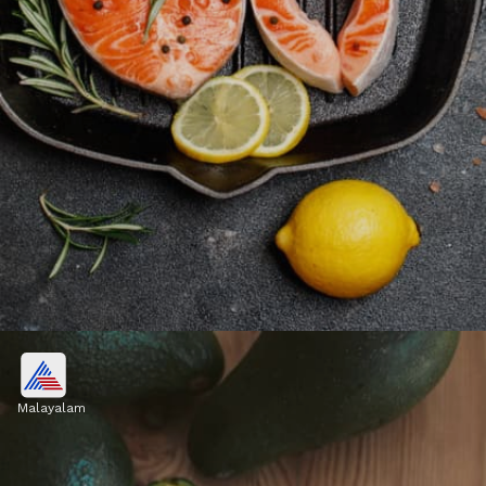
സാൽമൺ, അയല, സാർഡിൻ
Malayalam
സാൽമൺ, അയല, സാർഡിൻ എന്നിവയിൽ
ഒമേഗ-3 ഫാറ്റി ആസിഡുകൾ അടങ്ങിയിട്ടുണ്ട്,
ഇത് വീക്കം കുറയ്ക്കുകയും സമ്മർദ്ദ