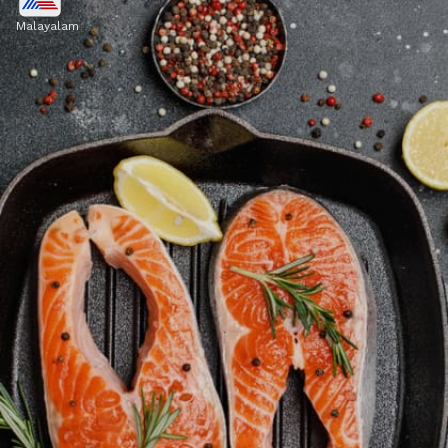
Malayalam
മിതമായ അളവിൽ, കോർട്ടിസോൾ
കുറയ്ക്കുന്ന ആന്റിഓക്‌സിഡന്റുകൾ ഡാർക്ക്
ചോക്ലേറ്റിൽ അടങ്ങിയിട്ടുണ്ട്.
Image credits: Getty