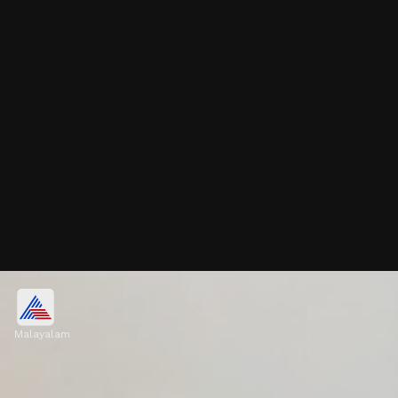
കിവി
Malayalam
കിവിപ്പഴത്തിൽ ദഹനം സുഗമമായി
നടക്കുന്നതിന് നാരുകളും ആക്ടിനിഡിൻ എന്ന
എൻസൈമും ധാരാളം അടങ്ങിയിട്ടുണ്ട്.