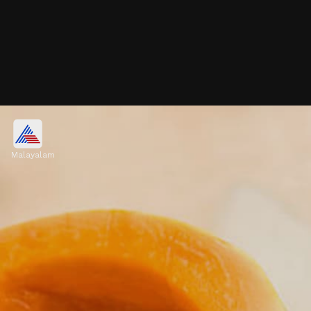
സരസഫലങ്ങൾ
Malayalam
ബ്ലൂബെറികളിലും റാസ്ബെറികളിലും
നാരുകളും പോളിഫെനോളുകളും
അടങ്ങിയിരിക്കുന്നു. ഇത് കുടലിലെ നല്ല
ബാക്ടീരിയകളുടെ എണ്ണം കൂട്ടും.
Image credits: Getty