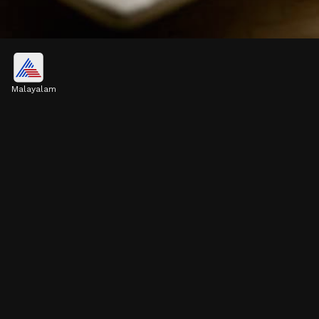
പപ്പായ
Malayalam
പപ്പായയിൽ എൻസൈമായ പപ്പെയ്ൻ
അടങ്ങിയിരിക്കുന്നു. ഇത് വിവിധ ദഹന
പ്രശ്നങ്ങൾ‌ അകറ്റുന്നു
Image credits: Getty