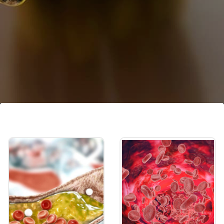
വാഴപ്പഴം
കുടലിന് ഗുണം ചെയ്യുന്ന ബാക്ടീരിയകളുടെ
വളർച്ചയെ ഉത്തേജിപ്പിക്കുന്ന ഭക്ഷണ
നാരുകളും പ്രീബയോട്ടിക്സും ധാരാളം
അടങ്ങിയിട്ടുണ്ട്.
Image credits: Getty