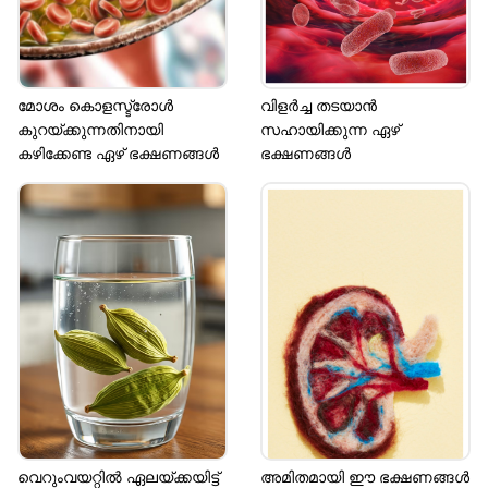
മോശം കൊളസ്ട്രോൾ
വിളർച്ച തടയാൻ
കുറയ്ക്കുന്നതിനായി
സഹായിക്കുന്ന ഏഴ്
കഴിക്കേണ്ട ഏഴ് ഭക്ഷണങ്ങൾ
ഭക്ഷണങ്ങൾ
വെറുംവയറ്റിൽ ഏലയ്ക്കയിട്ട്
അമിതമായി ഈ ഭക്ഷണങ്ങൾ