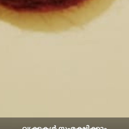
വൃക്കകൾ സംരക്ഷിക്കാം