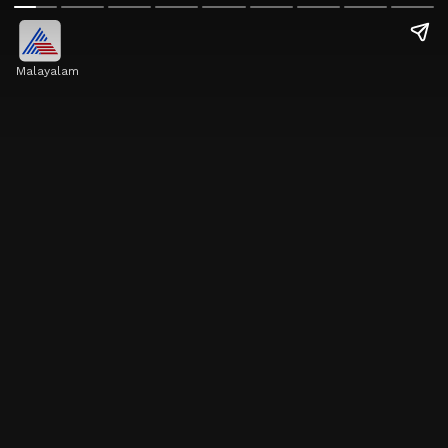
Malayalam