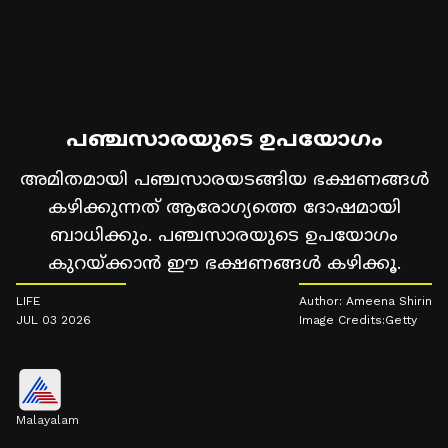
പഞ്ചസാരയുടെ ഉപയോഗം
അമിതമായി പഞ്ചസാരയടങ്ങിയ ഭക്ഷണങ്ങൾ
കഴിക്കുന്നത് ആരോഗ്യത്തെ ദോഷമായി
ബാധിക്കും. പഞ്ചസാരയുടെ ഉപയോഗം
കുറയ്ക്കാൻ ഈ ഭക്ഷണങ്ങൾ കഴിക്കൂ.
LIFE
Author: Ameena Shirin
JUL 03 2026
Image Credits:Getty
Malayalam