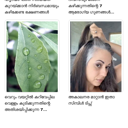
കുറയ്ക്കാൻ നിർബന്ധമായും
കഴിക്കുന്നതിന്റെ 7
കഴിക്കേണ്ട ഭക്ഷണങ്ങൾ
ആരോഗ്യ ഗുണങ്ങൾ
ഇതാണ്
വെറും വയറ്റിൽ കറിവേപ്പില
അകാലനര മാറ്റാൻ ഇതാ
വെള്ളം കുടിക്കുന്നതിന്റെ
സിമ്പിൾ ടിപ്സ്
അതിശയിപ്പിക്കുന്ന 7
ഗുണങ്ങൾ