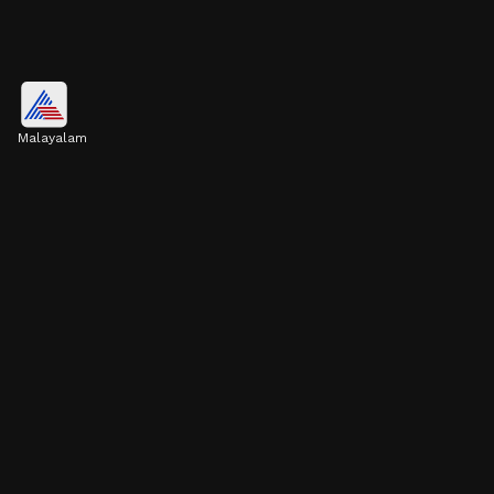
ചെമ്പരത്തി
Malayalam
ഈർപ്പവും സൂര്യപ്രകാശവും ഒരുപോലെ
ഇഷ്ടപ്പെടുന്ന ചെടിയാണ് ചെമ്പരത്തി.
അതിനാൽ ഇത്‌ മഴക്കാലത്തും വീട്ടിൽ എളുപ്പം
വളർത്താൻ സാധിക്കും.
Image credits: pinterest