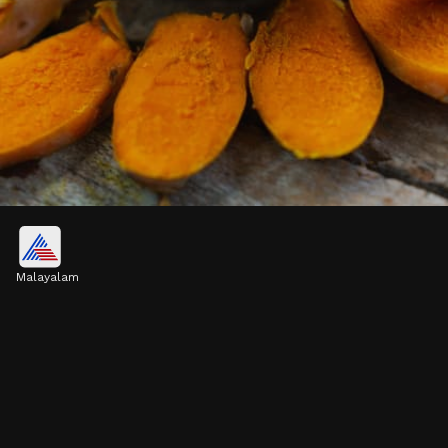
മഞ്ഞൾ
Malayalam
ഈർപ്പമുള്ളിടത്ത് വേഗത്തിൽ വളരുന്ന
ചെടിയാണ് മഞ്ഞൾ. ചെറിയ പരിചരണം
മാത്രമാണ് ചെടിക്കാവശ്യം.
Image credits: Getty