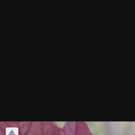
വെണ്ട