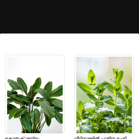
ജമന്തി
മഴക്കാലത്ത് ചെറിയ പരിചരണത്തോടെ വീട്ടിൽ
എളുപ്പം വളർത്താൻ സാധിക്കുന്ന ചെടിയാണ്
ജമന്തി. ചെടിക്ക് കീടങ്ങളെ അകറ്റി നിർത്താൻ
കഴിയും.
Image credits: Getty
കൊതുക് ശല്യം
വീടിനുള്ളിൽ പുതിന ചെടി