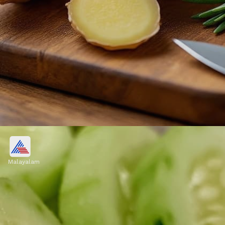
ഇഞ്ചി
Malayalam
നിരവധി ഗുണങ്ങൾ അടങ്ങിയ ഇഞ്ചി
മഴക്കാലത്തും നന്നായി വളരും. ചെറിയ
പരിചരണം മാത്രമാണ് ചെടിക്കാവശ്യം.
Image credits: AI Meta