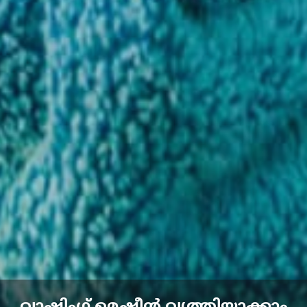
വാഷിംഗ് മെഷീൻ വൃത്തിയാക്കാം