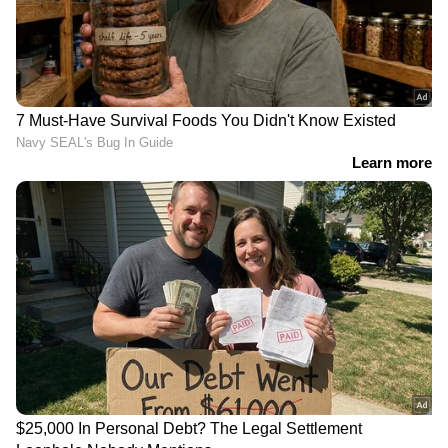
'അധികാരികളുടെ അഹങ്കാരവും
മണ്ടത്തരവും കൊണ്ടാണ്
കേരളത്തിൽ പ്രളയമുണ്ടായത്' |
Kerala Rains
നഷ്ടപരിഹാരത്തിനും തങ്ങൾക്ക് നേരിട്ട
പ്രശ്നങ്ങളും ചൂണ്ടിക്കാണിച്ച് ഇരകൾ
പ്രതിഷേധിച്ചിരുന്നു. 1991ൽ കാനഡയിലാണ്
താലിഡോമൈഡ് ഇരകൾക്ക് ആദ്യമായി
നഷ്ടപരിഹാരം പ്രഖ്യാപിച്ചത്. 2010 ലണ്ടന്‍
ഇരകളോട് ക്ഷമാപണം നടത്തിയിരുന്നു.
ഏഷ്യാനെറ്റ് ന്യൂസ് ലൈവ് യൂട്യൂബിൽ
കാണാം