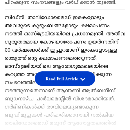
പിറക്കുന്ന സംഭവങ്ങളും വർധിക്കാന്‍ തുടങ്ങി.
സിഡ്നി: താലിഡോമൈഡ് ഇരകളോടും
അവരുടെ കുടുംബങ്ങളോടും ക്ഷമാപണം
നടത്തി ഓസ്ട്രേലിയയിലെ പ്രധാനമന്ത്രി. അതീവ
ഗുരുതരമായ കോഴയാരോപണം ഉയർന്നതിന്
60 വർഷങ്ങൾക്ക് ഇപ്പുറമാണ് ഇരകളോടുള്ള
രാജ്യത്തിന്റെ ക്ഷമാപണമെത്തുന്നത്.
ഓസ്ട്രേലിയയിലെ ആരോഗ്യമേഖലയിലെ
കറുത്ത അധ്യായം എന്ന് വിശേഷിപ്പിക്കുന്ന
Read Full Article
സംഭവത്തിലാണ് ക്ഷമാപണം
നടത്തുന്നതെന്നാണ് ആന്തണി ആൽബനീസ്
ബുധനാഴ്ച പാർലമെന്റിൽ വിശദമാക്കിയത്.
ഗർഭിണികൾക്ക് രാവിലെയുണ്ടാകുന്ന
ബുദ്ധിമുട്ടുകൾ പരിഹരിക്കാനായി നൽകിയ
താലിഡോമൈഡ് മരുന്ന് ആഗോളതലത്തിൽ