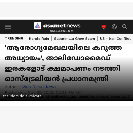
MALAYALAM
TRENDING :
Kerala Rain
Sabarimala Ghee Scam
US - Iran Conflict
'ആരോഗ്യമേഖലയിലെ കറുത്ത
അധ്യായം', താലിഡോമൈഡ്
ഇരകളോട് ക്ഷമാപണം നടത്തി
ഓസ്ട്രേലിയൻ പ്രധാനമന്ത്രി
Author :
Web Desk
|
News
Published :
Nov 29 2023, 02:48 PM IST
thalidomide survivors