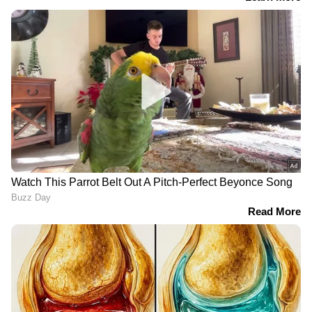
കുഞ്ഞുങ്ങൾ അംഗവൈകല്യങ്ങളുമായി
ലോകമെമ്പാടും പിറന്നുവെന്നാണ്
വിലയിരുത്തൽ.
യുഎഇയിലെത്തിയ
എബോളയെ നിസ്സാരമായി
മോദിയുടെ അപൂര്‍വ്വ
കാണുന്നവർക്ക്
സമ്മാനങ്ങൾ, കൗതുകം
മുന്നറിയിപ്പുമായി
നിറഞ്ഞ പട്ടിക പുറത്ത്,
ലോകാരോഗ്യസംഘടനയുടെ
സമ്മാനപ്പൊതിയിൽ
ആഫ്രിക്കയിലെ മേധാവി;
കേസർ മാമ്പഴം മുതൽ
'ഒരൊറ്റ കേസ് മതി...'
മഖാന വരെ
വിമാനത്താവളത്തിലെ
മുന്‍ കാമുകനെ കൊല്ലാന്‍
പതിവ് പരിശോധനക്കിടെ
വാടകക്കൊലയാളി;
അപ്രതീക്ഷിത സംഭവം;
അറസ്റ്റിലായ
താറുമാറായത്
ഇന്‍ഫ്‌ലുവന്‍സര്‍ക്കെതിരെ
നൂറുകണക്കിന്
കുറ്റം ചുമത്തി