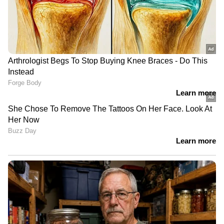
സർവീസുകൾ, റൺവേക്ക്
സമീപം വൻ ഗർത്തം!
LATEST VIDEOS
'മഴമാറി മാനംതെളിഞ്ഞാൽ എല്ലാം
മറക്കുന്നവരാണ് നമ്മൾ,
പ്രകൃതിയുടെ മുന്നറിയിപ്പുകൾ
ശ്രദ്ധിക്കുന്നില്ല'