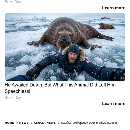
HOME
NEWS
KERALA NEWS
കെട്ടിടാവശിഷ്ടങ്ങള്‍ കൈകാര്യം ചെയ്യുന്നതിന് വിപുലമായ സംവിധാനം ,രണ്ട് ടണ്ണില്‍ താഴെ കളക്ഷൻ ഫീസ് ഉണ്ടാകില്ല