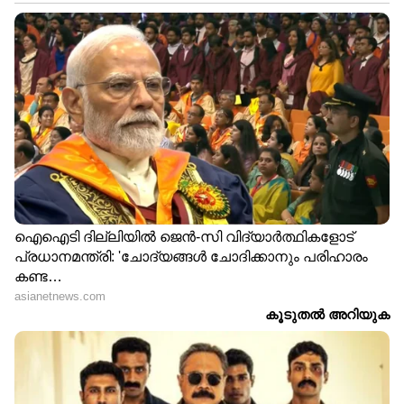
നിയമം കര്‍ശനമായി നടപ്പാക്കാൻ വിവിധ
ശിക്ഷാനടപടികളും തീരുമാനിച്ചിട്ടുണ്ട്.
കെട്ടിടാവശിഷ്ടങ്ങള്‍ മറ്റ് മാലിന്യവുമായി
കൂട്ടിക്കലര്‍ത്തിയാല്‍ പതിനായിരം രൂപയും
പൊതുസ്ഥലത്ത് നിക്ഷേപിച്ചാല്‍
ഇരുപതിനായിരം രൂപയുമാണ് പിഴ.
ജലാശയങ്ങളില്‍ കെട്ടിടാവശിഷ്ടങ്ങള്‍
തള്ളിയാല്‍ മൂന്ന് വര്‍ഷം വരെ തടവോ രണ്ട്
ലക്ഷം രൂപ വരെ പിഴയോ ലഭിക്കാം. കെട്ടിടം
പൊളിച്ച് ഏഴ് ദിവസത്തിനകം മാലിന്യം നീക്കം
ചെയ്തില്ലെങ്കില്‍ ഓരോ ടണ്ണിനും അയ്യായിരം
രൂപ പിഴയിടാം. വേര്‍തിരിച്ച നിലയില്‍
കെട്ടിടാവശിഷ്ടം നല്‍കിയില്ലെങ്കിലും,
ശരിയല്ലാത്ത രീതിയിലാണ് വാഹനത്തില്‍
കൊണ്ടുവരുന്നതെങ്കിലും പതിനായിരം