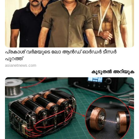
രൂപയാണ് പിഴ. കെട്ടിടാവശിഷ്ടങ്ങള്‍
ലൈസൻസ് ഇല്ലാതെ കൈകാര്യം ചെയ്താലും
പതിനായിരം രൂപ പിഴ ശിക്ഷയുണ്ട്. കുറ്റകൃത്യം
ആവര്‍ത്തിച്ചാല്‍ പിഴ ഇരട്ടിയാക്കാം.