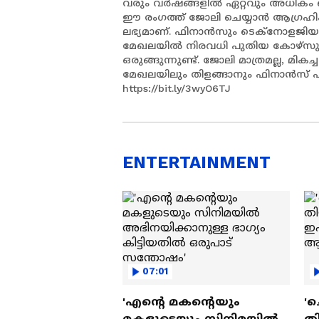
വരും വർഷങ്ങളിൽ ഏറ്റവും അധികം 
ഈ രംഗത്ത് ജോലി ചെയ്യാൻ ആഗ്രഹിക
ലഭ്യമാണ്. ഫിനാൻസും ടെക്നോളജിയ
മേഖലയിൽ നിരവധി പുതിയ കോഴ്സുക
ഒരുങ്ങുന്നുണ്ട്. ജോലി മാത്രമല്ല, 
മേഖലയിലും തിളങ്ങാനും ഫിനാൻസ് പ
https://bit.ly/3wyO6TJ
ENTERTAINMENT
07:01
'എന്റെ മകന്റെയും
'ച
മകളുടെയും സിനിമയിൽ
തി