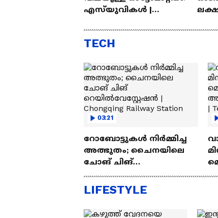
എസ്‍യുവികൾ |
ലക്
Automatic SUV Under 10
വിലയ
Lakh
എസ്
TECH
03:21
റോബോട്ടുകൾ നിർമ്മിച്ച
വ
അത്ഭുതം; ചൈനയിലെ
മി
ചോങ് ചിങ്
മ
റെയിൽവേസ്റ്റേഷൻ |
അപ
Chongqing Railway Station
Wh
LIFESTYLE