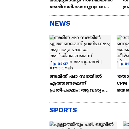
അഭിനയിക്കാനുള്ള ഭാഗ്യം
ഇ
കിട്ടിയതിൽ ഒരുപാട്
ചെ
സന്തോഷം'
ആ
NEWS
ന്ന
02:37
01
അമിത് ഷാ സഭയില്‍
'തോ
എത്തണമെന്ന്
CPM ഒ
പ്രതിപക്ഷം; ആവശ്യം
ഭയപ്
ഷായെ
കീഴ്
അറിയിക്കണമെന്ന്
ലക്ഷ്
SPORTS
രാജ്യസഭാ അധ്യക്ഷന്‍ |
വി.
Amit Shah