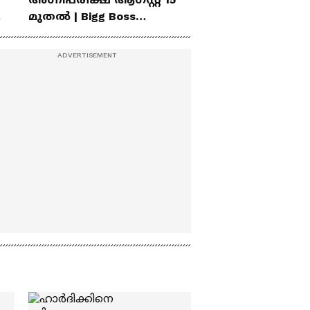
മുതൽ | Bigg Boss
Agnipariksha