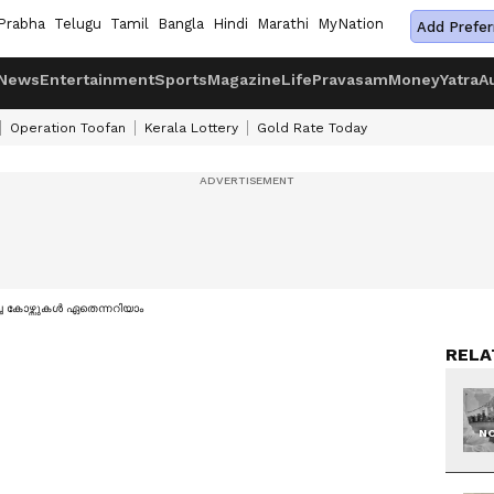
Prabha
Telugu
Tamil
Bangla
Hindi
Marathi
MyNation
Add Prefer
News
Entertainment
Sports
Magazine
Life
Pravasam
Money
Yatra
A
Operation Toofan
Kerala Lottery
Gold Rate Today
ച കോഴ്സുകൾ ഏതെന്നറിയാം
RELA
NO