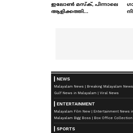
ഇലോൺ മസ്ക്, പിന്നാലെ
ഗ
ആളിക്കത്തി
ന
മയക്കുമരുന്ന് വിവാദവും
ക
NEWS
Malayalam News
Breaking Malayalam News
Gulf News in Malayalam
Viral News
ENTERTAINMENT
Malayalam Film New
Entertainment News i
Malayalam Bigg Boss
Box Office Collectio
SPORTS