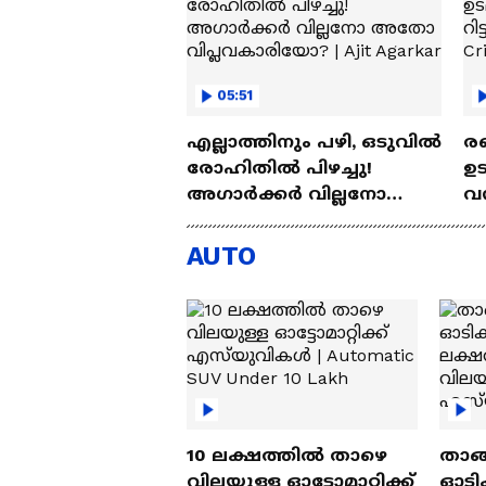
05:51
എല്ലാത്തിനും പഴി, ഒടുവില്‍
രണ
രോഹിതില്‍ പിഴച്ചു!
ഉട
അഗാര്‍ക്കർ വില്ലനോ
വന്
അതോ വിപ്ലവകാരിയോ? |
പദ
Ajit Agarkar
Ro
AUTO
10 ലക്ഷത്തിൽ താഴെ
താങ്
വിലയുള്ള ഓട്ടോമാറ്റിക്ക്
ഓടിക