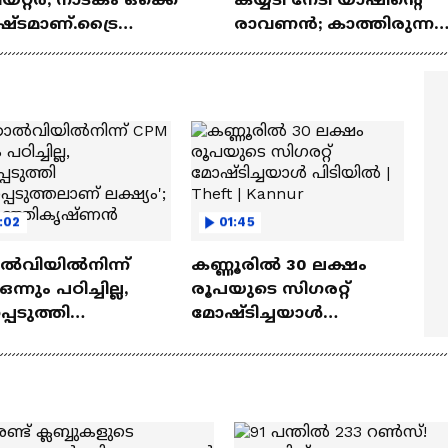
ഷ്ടമാണ്.ട്രൈ
രാവണൻ; കാത്തിരുന്ന
യ്യാനുള്ള
രാമായണ ട്രെയിലർ
ത്മവിശ്വാസമുണ്ടായിരു
എത്തി | Ramayana Movie
ില്ല'
:02
01:45
ൽവിയിൽനിന്ന്
കണ്ണൂരിൽ 30 ലക്ഷം
ന്നും പഠിച്ചില്ല,
രൂപയുടെ സി​ഗരറ്റ്
പെടുത്തി
മോഷ്ടിച്ചയാൾ
പ്പെടുത്തലാണ്
പിടിയിൽ | Theft |
യം';
Kannur
കുഞ്ഞികൃഷ്ണൻ