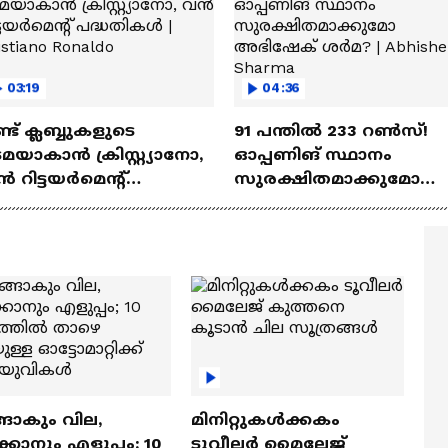
03:19
04:36
്ട്‌ ക്ലബ്ബുകളുടെ
91 പന്തില്‍ 233 റണ്‍സ്!
മയാകാന്‍ ക്രിസ്റ്റ്യാനോ,
ഓപ്പണിങ് സ്ഥാനം
‍ റിട്ടയര്‍മെന്റ്‌
സുരക്ഷിതമാക്കുമോ
്ധതികള്‍ | Cristiano
അഭിഷേക് ശർമ? |
naldo
Abhishek Sharma
ങാകും വില,
മിനിറ്റുകൾക്കകം
്കാനും എളുപ്പം; 10
ടൂവീലർ മൈലേജ്