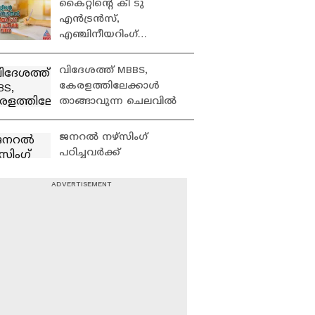
കൈറ്റിന്റെ കീ ടു
എൻട്രൻസ്,
എഞ്ചിനീയറിംഗ്
മാതൃകാ പരീക്ഷ ഇന്ന്
വരെ
വിദേശത്ത് MBBS,
കേരളത്തിലേക്കാൾ
താങ്ങാവുന്ന ചെലവിൽ
ജനറൽ നഴ്സിംഗ്
പഠിച്ചവർക്ക്
യുകെയിൽ രജിസ്റ്റേർഡ്
നഴ്സ് ആകാം
ഫെയർ ഫ്യൂച്ചർ-
ഏഷ്യാനെറ്റ് ന്യൂസ്
വിദേശ വിദ്യാഭ്യാസ
സെമിനാർ
ഡെന്മാർക്ക്,
ഓസ്ട്രേലിയ -
പഠിക്കാൻ ഇതിൽ ഏത്