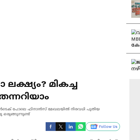
്ഷ്യം? മികച്ച
ന്നറിയാം
ഫിൻടെക് പോലെ ഫിനാൻസ് മേഖലയിൽ നിരവധി പുതിയ
രുങ്ങുന്നുണ്ട്
Follow Us