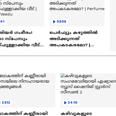
:41
03:06
ീരിയർ ഗംഭീരം!
പെർഫ്യൂം കഴുത്തിൽ
 സ്‌പേസും
അടിക്കുന്നത്
ഫുള്ളാക്കിയ വീട് |
അപകടകരമോ? |
a Veedu
Perfume
23:12
24:10
ോകത്തിന് കണ്ണീരായി
കഴിവുകളുടെ