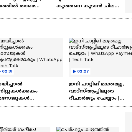
ഷത്തിൽ താഴെ
കുത്തനെ കൂടാൻ ചില
ുള്ള ഓട്ടോമാറ്റിക്ക്
സൂത്രങ്ങൾ
‍യുവികൾ
02:31
02:27
ായിച്ചാൽ
ഇനി ചാറ്റിങ് മാത്രമല്ല,
നിറ്റുകൾക്കകം
വാട്‌സ്‌ആപ്പിലൂടെ
െസേജുകള്‍
റീചാർജും ചെയ്യാം |
്രത്യക്ഷമാകും |
WhatsApp Payments | Te
atsApp | Tech Talk
Talk