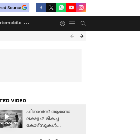
red Source
utomobile
TED VIDEO
ഫിനാൻസ് ആണോ
ലക്ഷ്യം? മികച്ച
W PLAYING
കോഴ്സുകൾ
ഏതെന്നറിയാം