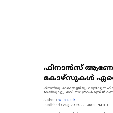
ഫിനാൻസ് ആണോ ലക
കോഴ്സുകൾ ഏതെ
ഫിനാൻസും ടെക്നോളജിയും ഒരുമിക്കുന്ന 
കോഴ്സുകളും ഭാവി സാധ്യതകൾ മുന്നിൽ കണ്ടു ഒ
Author :
Web Desk
Published :
Aug 29 2022, 05:12 PM IST