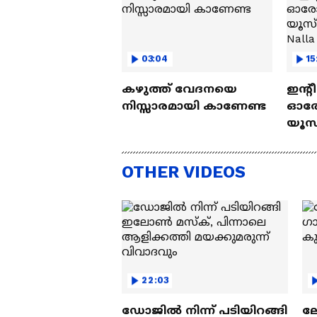
03:04
15
കഴുത്ത് വേദനയെ
ഇന്റ
നിസ്സാരമായി കാണേണ്ട
ഓരോ
യൂസ്
Nall
OTHER VIDEOS
22:03
ഡോജിൽ നിന്ന് പടിയിറങ്ങി
ല