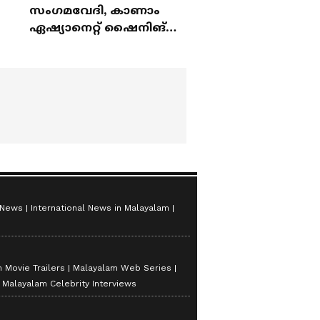
സംഗമവേദി, കാണാം
ഏഷ്യാനെറ്റ് ഷൈനിങ്
സ്റ്റാർസ് സീസൺ 2
 News
International News in Malayalam
 Movie Trailers
Malayalam Web Series
Malayalam Celebrity Interviews