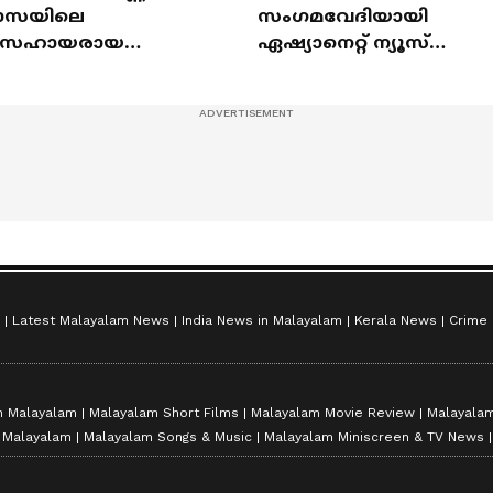
ാസയിലെ
സംഗമവേദിയായി
ിസഹായരായ
ഏഷ്യാനെറ്റ് ന്യൂസ്
ുഞ്ഞുങ്ങൾ
ഷൈനിങ് സ്റ്റാർസ്
സീസൺ 2
Latest Malayalam News
India News in Malayalam
Kerala News
Crime
n Malayalam
Malayalam Short Films
Malayalam Movie Review
Malayalam
n Malayalam
Malayalam Songs & Music
Malayalam Miniscreen & TV News