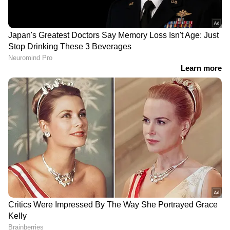
പല രാജ്യങ്ങളും പ്രതീക്ഷിക്കുന്നുണ്ടെങ്കിലും,
ഇപ്പോള്‍ ഒരു ധാരണയിലെത്തിയാല്‍ പോലും
വിതരണം സാധാരണ നിലയിലാകാന്‍ രണ്ടോ
DOWNLOAD APP
മൂന്നോ മാസമെടുക്കും.
ഇന്ത്യയിലെയും ലോകമെമ്പാടുമുള്ള എല്ലാ
India News
അറിയാൻ എപ്പോഴും ഏഷ്യാനെറ്റ്
ന്യൂസ് വാർത്തകൾ.
Malayalam News
തത്സമയ അപ്‌ഡേറ്റുകളും ആഴത്തിലുള്ള
വിശകലനവും സമഗ്രമായ റിപ്പോർട്ടിംഗും —
എല്ലാം ഒരൊറ്റ സ്ഥലത്ത്. ഏത് സമയത്തും,
എവിടെയും വിശ്വസനീയമായ വാർത്തകൾ
ലഭിക്കാൻ
Asianet News Malayalam