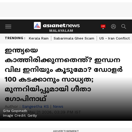
MALAYALAM
TRENDING :
Kerala Rain
Sabarimala Ghee Scam
US - Iran Conflict
ഇന്ത്യയെ
കാത്തിരിക്കുന്നതെന്ത്? ഇന്ധന
വില ഇനിയും കൂടുമോ? ഡോളര്‍
100 കടക്കാനും സാധ്യത;
മുന്നറിയിപ്പുമായി ഗീതാ
ഗോപിനാഥ്
Author :
Sangeetha KS
|
News
Gita Gopinath
Published :
May 21 2026, 03:39 PM IST
Image Credit:
Getty