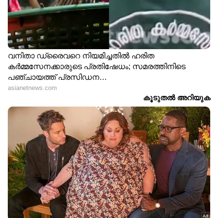
ഇന്ത്യയ്ക്ക് കരുത്തുണ്ട്; പരിഭ്രാന്തി വേണ്ട
വലിയ വെല്ലുവിളികള്‍ മുന്നിലുണ്ടെങ്കിലും ഇന്ത്യ
കടുത്ത സാമ്പത്തിക തകര്‍ച്ചയിലേക്ക്
പോവുകയാണെന്ന വാദങ്ങളെ ഗീതാ
ഗോപിനാഥ് തള്ളി. ഇന്ത്യയില്‍ ഇപ്പോഴും
ആഭ്യന്തര ആവശ്യങ്ങള്‍ ശക്തമാണ്. പൊതു
അടിസ്ഥാന സൗകര്യ വികസനങ്ങള്‍ക്കായുള്ള