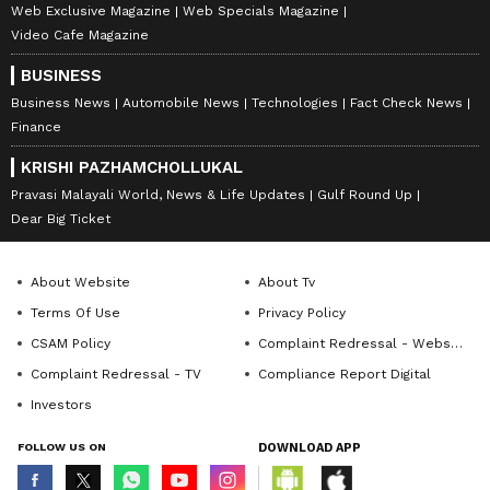
Web Exclusive Magazine
Web Specials Magazine
Video Cafe Magazine
BUSINESS
Business News
Automobile News
Technologies
Fact Check News
Finance
KRISHI PAZHAMCHOLLUKAL
Pravasi Malayali World, News & Life Updates
Gulf Round Up
Dear Big Ticket
About Website
About Tv
Terms Of Use
Privacy Policy
CSAM Policy
Complaint Redressal - Website
Complaint Redressal - TV
Compliance Report Digital
Investors
FOLLOW US ON
DOWNLOAD APP