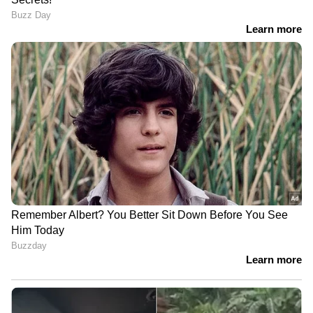
കരുതല്‍ ശേഖരമുണ്ടെങ്കിലും അത്
പരിമിതമാണ്. വിപണി നിലനിര്‍ത്താന്‍ ഡോളര്‍
അമിതമായി ഒഴുക്കിയാല്‍ കരുതല്‍ ശേഖരം
നഷ്ടപ്പെടുകയേ ഉള്ളൂവെന്നും അവര്‍
വ്യക്തമാക്കി.
പാവപ്പെട്ടവര്‍ക്കും ചെറുകിട
സംരംഭകര്‍ക്കും സഹായം നല്‍കണം
പ്രതിസന്ധി ഘട്ടങ്ങളില്‍ ജനങ്ങള്‍ സ്വയം
നിയന്ത്രണം പാലിക്കണമെന്ന സര്‍ക്കാരിന്റെ
നിലപാടിനെ പിന്തുണയ്ക്കുമ്പോഴും, ഇതിന്റെ
മുഴുവന്‍ ഭാരവും സാധാരണക്കാരുടെ മേല്‍
അടിച്ചേല്‍പ്പിക്കരുതെന്ന് ഗീതാ ഗോപിനാഥ്