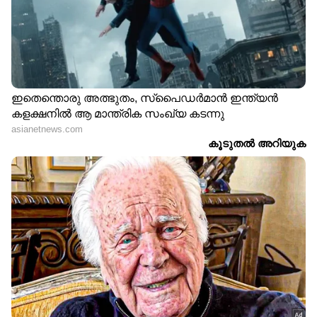
രണ്ട് വര്‍ഷത്തോളം അവര്‍ ഈ പദവിയില്‍
തുടര്‍ന്നു. 2018 ഒക്ടോബറില്‍ അന്താരാഷ്ട്ര
നാണയ നിധി ചീഫ് ഇക്കണോമിസ്റ്റായി
നിയമിതയായതിനെ തുടര്‍ന്ന് അവര്‍ കേരള
മുഖ്യമന്ത്രിയുടെ ഉപദേശക സ്ഥാനം
ഔദ്യോഗികമായി ഒഴിഞ്ഞു.