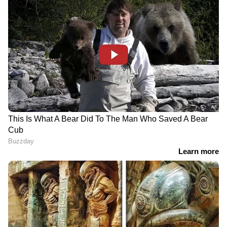
കഴിഞ്ഞ ഫെബ്രുവരിയില്‍ ഡോളറിനെതിരെ 91
എന്ന നിലയിലായിരുന്ന ഇന്ത്യന്‍ രൂപയുടെ മൂല്യം
ഇപ്പോള്‍ 97-ന് അടുത്തെത്തിയിരിക്കുകയാണ്.
എന്നാല്‍ രൂപയുടെ മൂല്യം 100 തൊടുമോ എന്ന
കാര്യത്തില്‍ അമിതമായി
ആശങ്കപ്പെടേണ്ടതില്ലെന്ന് ഗീതാ ഗോപിനാഥ്
പറഞ്ഞു. വിനിമയ നിരക്കിന്റെ കൃത്യമായ
സംഖ്യയല്ല പ്രധാനം. മറിച്ച് രാജ്യത്തെ
തൊഴിലവസരങ്ങള്‍, വിലക്കയറ്റം, ഉല്‍പ്പാദനം
എന്നിവയ്ക്കാണ് പ്രാധാന്യം നല്‍കേണ്ടതെന്നും
അവർ പറയുന്നു.