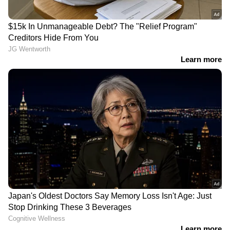
ചൊല്ലിയും ഭിന്നിപ്പെന്ന് സൂചന
28 വർഷത്തിനിടയിലെ ശക്തമായ പ്രളയം,
ആളൊഴിഞ്ഞ വീടുകൾ താവളമാക്കി
മുതലകൾ, മുന്നറിയിപ്പുമായി പൊലീസ്