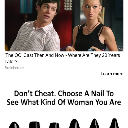
നിലനില്‍ക്കെ കഴിഞ്ഞ ദിവസം പുലര്‍ച്ചെ
രാവിലെ 5.50-ഓടെയാണ് ആനയെ സിബിയുടെ
പറമ്പില്‍ കണ്ടത്. അപകടകാരിയായ
ആനയായതിനാൽ തുരത്തിയോടിക്കാന്‍
കഴിയില്ല . സുരക്ഷിത സ്ഥാനത്ത് നിന്ന് മാത്രമെ
ശബ്ദുമുണ്ടാക്കാനും പടക്കം പൊട്ടിക്കാനും
കഴിയൂ. അല്ലാത്ത പക്ഷം തിരികെ ഓടിയെത്തി
മനുഷ്യരുടെ ജീവനെടുത്തെ മടങ്ങൂ എന്നാണ്
കര്‍ഷകര്‍ വിശദമാക്കുന്നത്.
കുറിച്യാട് റെയ്ഞ്ചിലെ വനപാലകരും ബത്തേരി
ആര്‍.ആര്‍.ടി.യുമടങ്ങുന്ന സംഘം ആനയെ
നിരീക്ഷിച്ചുവരികയാണിപ്പോള്‍. ആനയെ
മയക്കുവെടിവെച്ച് പിടിച്ചാല്‍ പാര്‍പ്പിക്കാനുള്ള
കൂടൊരുക്കാന്‍ യൂക്കാലിമരങ്ങള്‍