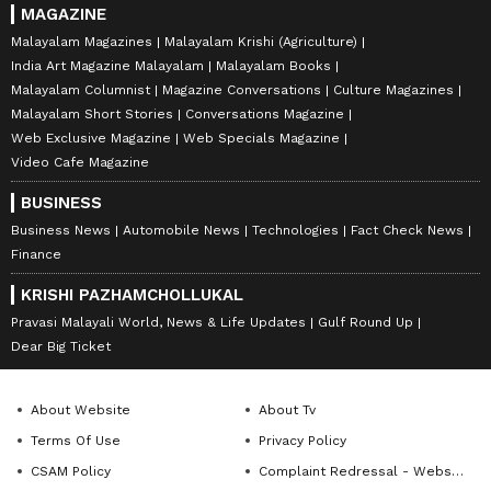
MAGAZINE
Malayalam Magazines
Malayalam Krishi (Agriculture)
India Art Magazine Malayalam
Malayalam Books
Malayalam Columnist
Magazine Conversations
Culture Magazines
Malayalam Short Stories
Conversations Magazine
Web Exclusive Magazine
Web Specials Magazine
Video Cafe Magazine
BUSINESS
Business News
Automobile News
Technologies
Fact Check News
Finance
KRISHI PAZHAMCHOLLUKAL
Pravasi Malayali World, News & Life Updates
Gulf Round Up
Dear Big Ticket
About Website
About Tv
Terms Of Use
Privacy Policy
CSAM Policy
Complaint Redressal - Website