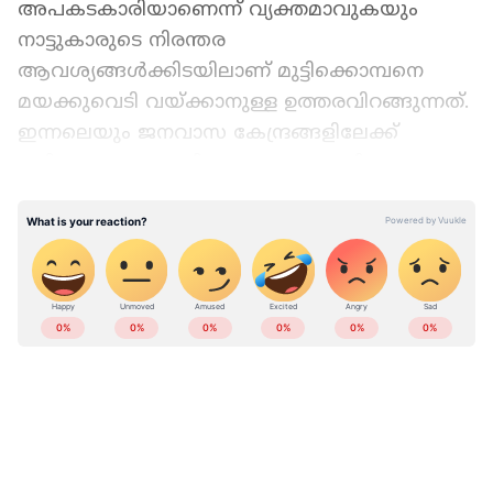
അപകടകാരിയാണെന്ന് വ്യക്തമാവുകയും
നാട്ടുകാരുടെ നിരന്തര
ആവശ്യങ്ങൾക്കിടയിലാണ് മുട്ടിക്കൊമ്പനെ
മയക്കുവെടി വയ്ക്കാനുള്ള ഉത്തരവിറങ്ങുന്നത്.
ഇന്നലെയും ജനവാസ കേന്ദ്രങ്ങളിലേക്ക്
മുട്ടിക്കൊമ്പനെത്തി. വൈദ്യുത വേലിയും മറ്റു
തടസ്സങ്ങളുമെല്ലാം ഇണ്ടായിട്ടും അവയെല്ലാം
നിഷ്പ്രയാസം മറികടക്കാനുള്ള ബുദ്ധി ഈ
കാട്ടുകൊമ്പനുണ്ട്. ഇന്നലെ താത്തൂര്‍
സെക്ഷനിലുള്‍പ്പെട്ട വടക്കനാട് കല്ലൂര്‍ക്കുന്നില്‍
ഷോക്കുള്ള തൂക്കുവേലി കടക്കാന്‍ അതിലേക്ക്
മരം തള്ളിയിടുകയായിരുന്നു.
കൃഷിയിടത്തിലിറങ്ങിയ കാട്ടാന കവുങ്ങുകളും
തെങ്ങുകളും യഥേഷ്ടം നശിപ്പിച്ചു. തട്ടകത്ത്
സിബിയുടെ പറമ്പിലെ കവുങ്ങുകളും തെങ്ങും
വാഴകളുമാണ് നശിപ്പിച്ചത്. ഏതാനും ദിവസം