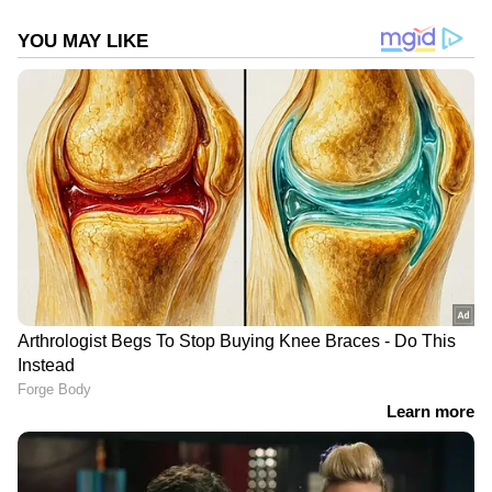
മുമ്പ് ഈ മേഖലയിലാണ് ഒരു കര്‍ഷകനെ
കാട്ടാന ആക്രമിച്ചു കൊലപ്പെടുത്തിയത്.
Add Asianetnews as a Preferred
Source
വനാതിര്‍ത്തിയില്‍ സ്ഥാപിച്ച തൂക്കുവേലി
മറികടക്കുന്നത് കൊമ്പന്റെ സ്ഥിരം
ഏര്‍പ്പാടാണെന്ന് കര്‍ഷകര്‍ പറയുന്നു.
വേലിയില്‍ വൈദ്യുതി പ്രവാഹമുണ്ടോ എന്ന്
നോക്കുകയായിരിക്കും ആദ്യം ചെയ്യുക.
ഇതിനായി ചെറുമര ശിഖരങ്ങള്‍ വേലിയിലേക്ക്
വലിച്ചെറിയും. കറന്റുണ്ട് എന്ന അറിയുന്ന
നിമിഷം പിന്‍മാറും. പിന്നീട് തെല്ല് വലിയ
മരങ്ങള്‍ തള്ളിവീഴ്ത്തി അത് വലിച്ച്
കൊണ്ടുവന്ന് വേലി തകര്‍ക്കലാണ് അടുത്ത
പരിപാടി. മയക്കുവെടിവെക്കാനുള്ള ഉത്തരവ്