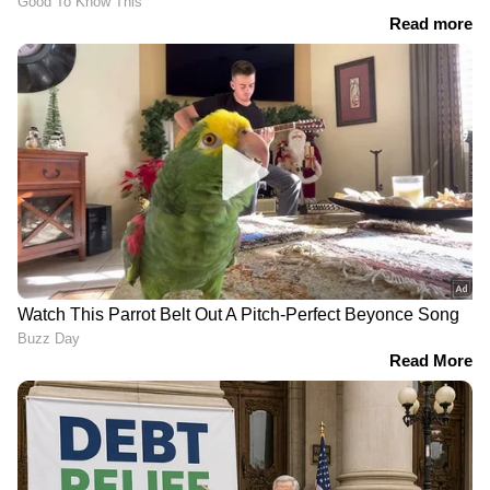
രാജീവ് ആനയുടെ ആക്രമണത്തില്‍
കൊല്ലപ്പെട്ടതോടെ കഴിഞ്ഞ ബുധനാഴ്ചയാണ്
ആനയെ മയക്കുവെടിവെച്ച് പിടിക്കാന്‍
ഉത്തരവിറങ്ങിയത്. ഇതിനിടെ, മൂന്നുതവണ
മുട്ടിക്കൊമ്പന്‍ വടക്കനാടും കരിപ്പൂരുമടക്കമുള്ള
പ്രദേശങ്ങളിലിറങ്ങി കൃഷി നശിപ്പിച്ചു.
പിടികൂടാന്‍ ഓരോദിവസം വൈകുന്തോറും
ഒട്ടേറെ നാശങ്ങളാണ് ആന ഉണ്ടാക്കുന്നതെന്ന്
നാട്ടുകാര്‍ പറയുന്നു.