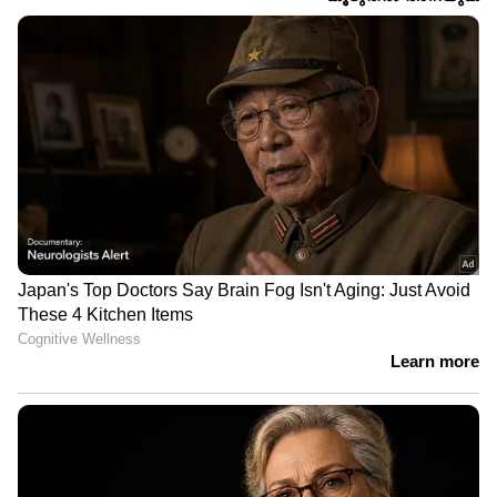
യുവതിയെ
പാലക്കാട്ട് ഈ വര്‍ഷത്തെ
റിസോര്‍ട്ടിലെത്തിച്ച്
ഏറ്റവും വലിയ വേട്ട,
പീഡിപ്പിച്ചു, നഗ്‌നദൃശ്യങ്ങള്‍
കെഎസ്ആര്‍ടിസി ബസില്‍
പകര്‍ത്തി സ്വര്‍ണ്ണം
കടത്താന്‍ ശ്രമിച്ച ഒന്നര
കവര്‍ന്നു,
കോടിയിലധികം
പിടികിട്ടാപ്പുള്ളിയായ പ്രതി
വിലവരുന്ന 500 ഗ്രാം
അറസ്റ്റില്‍
എംഡിഎംഎ പിടികൂടി
പന്തളത്ത് കാറിന്റെ
രഹസ്യ വിവരത്തിന്‍റെ
ഡീസൽ ടാങ്കിന് മുകളിൽ
അടിസ്ഥാനത്തില്‍
നിർമ്മിച്ച രഹസ്യ അറയിൽ
പരിശോധന; തലസ്ഥാനത്ത്
എംഡിഎംഎ കടത്ത്;
പിടികൂടിയത് 100 കിലോ
കേസിൽ മൂന്നാം പ്രതിയായ
ചന്ദനത്തടികൾ
യുവതി അറസ്റ്റിൽ