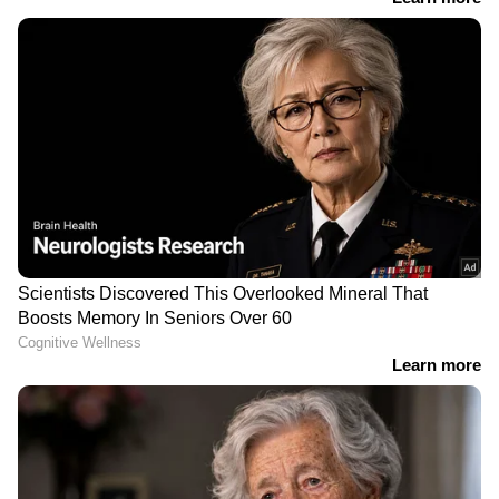
ഏഷ്യാനെറ്റ് ന്യൂസ് ലൈവ് കാണാം
LATEST VIDEOS
കേരളത്തിലെ എല്ലാ
Local News
അറിയാൻ
എപ്പോഴും ഏഷ്യാനെറ്റ് ന്യൂസ് വാർത്തകൾ.
Malayalam News
അപ്‌ഡേറ്റുകളും
ആഴത്തിലുള്ള വിശകലനവും സമഗ്രമായ
റിപ്പോർട്ടിംഗും — എല്ലാം ഒരൊറ്റ സ്ഥലത്ത്.
ഏത് സമയത്തും, എവിടെയും