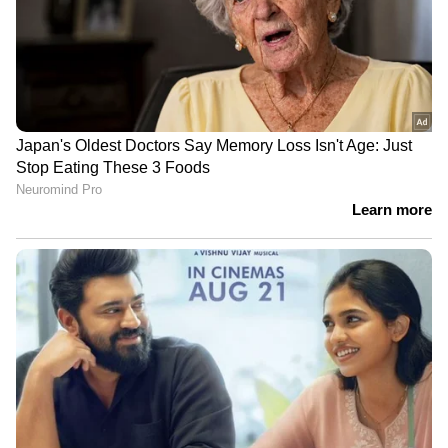
വിശ്വസനീയമായ വാർത്തകൾ ലഭിക്കാൻ
Asianet News Malayalam
ABOUT THE AUTHOR
Web Desk
WD
Human Animal Conflict
കാട്ടാന
വയനാട്
ജന്തുക്കൾ (Janthukkal)
Follow Us