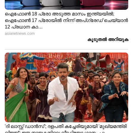
മറിഞ്ഞു; 2 മരണം, നിരവധി
പേർക്ക് പരിക്ക്