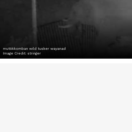
muttikkomban wild tusker wayanad
Image Credit:
stringer