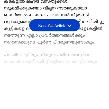
കടകളിൽ ലഹരി വസ്തുക്കൾ
സൂക്ഷിക്കുകയോ വില്പന നടത്തുകയോ
ചെയ്താൽ കടയുടെ ലൈസൻസ് ഉടനടി
റദ്ദാക്കുമെന്ന് മേയർ വി. വി. രാജേഷ് അറിയിച്ചു.
Read Full Article
കുട്ടികളെ ലഹരിമുക്തരാക്കാൻ സ്കൂളുകളിൽ
നടത്തുന്ന എല്ലാ പ്രവർത്തനങ്ങൾക്കും
നഗരസഭയുടെ പൂർണ പിന്തുണയുണ്ടാകും.
പലയിടങ്ങളിലും സ്കൂൾ പരിസരങ്ങളിലെ
കടകൾ കേന്ദ്രീകരിച്ച് ഒളിഞ്ഞും തെളിഞ്ഞും
ലഹരി വില്പന നടക്കുന്നുണ്ടെന്ന കണ്ടെത്തലിനെ
തുടർന്ന്, ഇത് തടയാൻ നഗരസഭയുടെ
LATEST VIDEOS
ഹെൽത്ത് സ്ക്വാഡ് രംഗത്തിറങ്ങും.
അനധികൃതമായി പ്രവർത്തിക്കുന്ന ചില
തട്ടുകടകൾ ലഹരി വില്പന കേന്ദ്രങ്ങളായി
മാറുന്നതായി ശ്രദ്ധയിൽപ്പെട്ടിട്ടുണ്ട്. ഇത്തരം