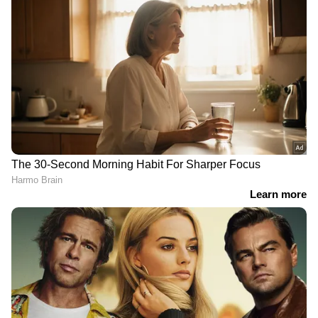
DOWNLOAD APP
കേരളത്തിലെ എല്ലാ
Local News
അറിയാൻ
എപ്പോഴും ഏഷ്യാനെറ്റ് ന്യൂസ് വാർത്തകൾ.
Malayalam News
അപ്‌ഡേറ്റുകളും
ആഴത്തിലുള്ള വിശകലനവും സമഗ്രമായ
റിപ്പോർട്ടിംഗും — എല്ലാം ഒരൊറ്റ സ്ഥലത്ത്.
ഏത് സമയത്തും, എവിടെയും