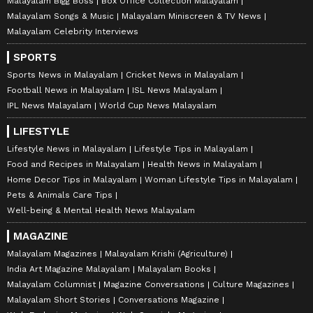
Malayalam Bigg Boss
Box Office Collection Malayalam
Malayalam Songs & Music
Malayalam Miniscreen & TV News
Malayalam Celebrity Interviews
SPORTS
Sports News in Malayalam
Cricket News in Malayalam
Football News in Malayalam
ISL News Malayalam
IPL News Malayalam
World Cup News Malayalam
LIFESTYLE
Lifestyle News in Malayalam
Lifestyle Tips in Malayalam
Food and Recipes in Malayalam
Health News in Malayalam
Home Decor Tips in Malayalam
Woman Lifestyle Tips in Malayalam
Pets & Animals Care Tips
Well-being & Mental Health News Malayalam
MAGAZINE
Malayalam Magazines
Malayalam Krishi (Agriculture)
India Art Magazine Malayalam
Malayalam Books
Malayalam Columnist
Magazine Conversations
Culture Magazines
Malayalam Short Stories
Conversations Magazine