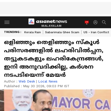
MALAYALAM
TRENDING :
Kerala Rain
Sabarimala Ghee Scam
US - Iran Conflict
ഒളിഞ്ഞും തെളിഞ്ഞും സ്കൂൾ
പരിസരങ്ങളിൽ ലഹരിവിൽപ്പന,
തട്ടുകടകളും ലഹരികേന്ദ്രങ്ങൾ,
ഇനി അനുവദിക്കില്ല, കർശന
നടപടിയെന്ന് മേയർ
Author :
Web Desk
|
Local News
Published :
May 30 2026, 09:03 PM IST