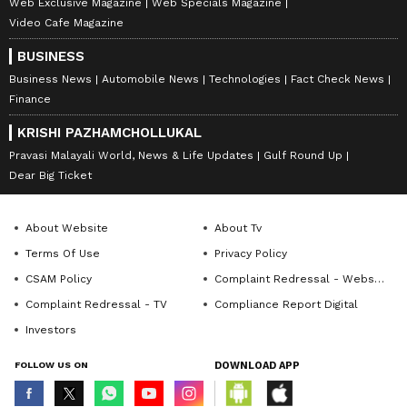
Web Exclusive Magazine
Web Specials Magazine
Video Cafe Magazine
BUSINESS
Business News
Automobile News
Technologies
Fact Check News
Finance
KRISHI PAZHAMCHOLLUKAL
Pravasi Malayali World, News & Life Updates
Gulf Round Up
Dear Big Ticket
About Website
About Tv
Terms Of Use
Privacy Policy
CSAM Policy
Complaint Redressal - Website
Complaint Redressal - TV
Compliance Report Digital
Investors
FOLLOW US ON
DOWNLOAD APP