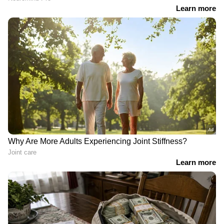
ക്രൈസ്തവ
ശബരിമല നിലയ്ക്കലിൽ
സാക്ഷ്യങ്ങൾക്ക്
ഡ്യൂട്ടിക്കിടെ അപകടം;
യോജിക്കാത്ത നിലപാട്,
ചികിത്സയിലായിരുന്ന
പിറവം പള്ളിയിലെ
പൊലീസുകാരൻ മരിച്ചു
സംഘർഷത്തെ അപലപിച്ചു
ഓർത്തഡോക്സ് സഭ