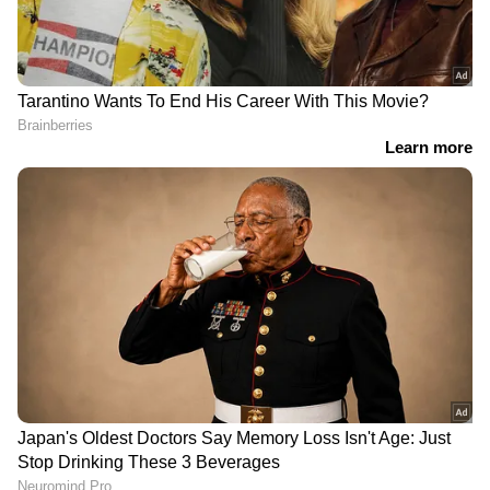
വിശ്വസനീയമായ വാർത്തകൾ ലഭിക്കാൻ
Asianet News Malayalam
RECOMMENDED STORIES