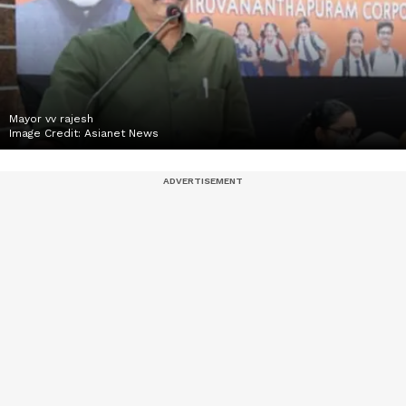
Mayor vv rajesh
Image Credit:
Asianet News