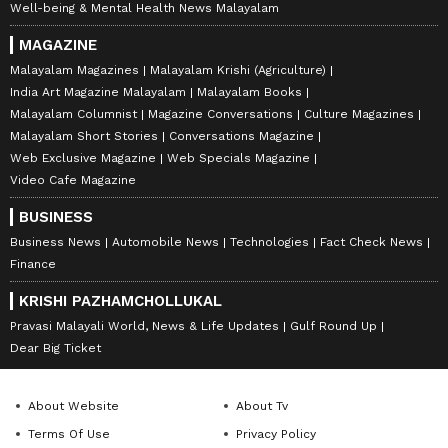
Well-being & Mental Health News Malayalam
MAGAZINE
Malayalam Magazines
Malayalam Krishi (Agriculture)
India Art Magazine Malayalam
Malayalam Books
Malayalam Columnist
Magazine Conversations
Culture Magazines
Malayalam Short Stories
Conversations Magazine
Web Exclusive Magazine
Web Specials Magazine
Video Cafe Magazine
BUSINESS
Business News
Automobile News
Technologies
Fact Check News
Finance
KRISHI PAZHAMCHOLLUKAL
Pravasi Malayali World, News & Life Updates
Gulf Round Up
Dear Big Ticket
About Website
About Tv
Terms Of Use
Privacy Policy