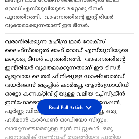
മഹീന്ദ്ര ഥാർ റോക്‌സ് ലൈഫ്‌സ്‌റ്റൈൽ ഓഫ്
റോഡ് എസ്‌യുവിയുടെ മറ്റൊരു ടീസർ
പുറത്തിറങ്ങി. വാഹനത്തിൻ്റെ ഇൻ്റീരിയർ
വ്യക്തമാക്കുന്നതാണ് ഈ ടീസർ.
വ
രാനിരിക്കുന്ന മഹീന്ദ്ര ഥാർ റോക്‌സ്
ലൈഫ്‌സ്‌റ്റൈൽ ഓഫ് റോഡ് എസ്‌യുവിയുടെ
മറ്റൊരു ടീസർ പുറത്തിറങ്ങി. വാഹനത്തിൻ്റെ
ഇൻ്റീരിയർ വ്യക്തമാക്കുന്നതാണ് ഈ ടീസർ.
മൃദുവായ ലെതർ ഫിനിഷുള്ള ഡാഷ്‌ബോർഡ്,
വയർലെസ് ആപ്പിൾ കാർപ്ലേ, ആൻഡ്രോയിഡ്
ഓട്ടോ കണക്റ്റിവിറ്റിയുള്ള വലിയ ടച്ച്‌സ്‌ക്രീൻ
ഇൻഫോടെയ്ൻമെൻ്റ് സിസ്റ്റം, നാവിഗേഷൻ,
Read Full Article
പൂർണ്ണ ഡിജിറ്റൽ ഡ്രൈവർ ഡിസ്‌പ്ലേ, ഒരു
ഹർമാൻ കാർഡൺ ഓഡിയോ സിസ്റ്റം,
വായുസഞ്ചാരമുള്ള മുൻ സീറ്റുകൾ, ഒരു
പനോരമിക് സൺറൂഫ് തുടങ്ങിയവ പുതിയ