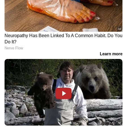
അപേക്ഷകൾ സെപ്റ്റംബർ 15നു മുമ്പ്
സംസ്ഥാന ശിശുക്ഷേമ സമിതിയിൽ ലഭിക്കണം.
സംസ്ഥാന ശിശുക്ഷേമ സമിതിയായിരിക്കും
ദേശീയ അവാർഡിന് ശുപാർശ ചെയ്യുക.
അപേക്ഷ അയയ്ക്കുന്ന കവറിന് മുകളിൽ
National Bravery Award for Children-2022 എന്ന്
രേഖപ്പെടുത്തിയിരിക്കണം. കൂടുതൽ
വിവരങ്ങൾക്ക് 0471-2324939, 2324932,
9447125124 എന്നീ നമ്പരുകളിൽ
ബന്ധപ്പെടേണ്ടതാണ്.