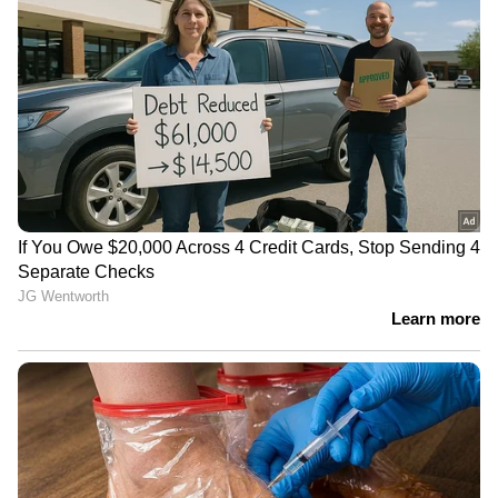
അധ്യക്ഷന്‍ | Amit Shah
ഇന്ത്യൻ കൗൺസിൽ ഫോർ ചൈൽഡ്
വെൽഫെയറിൽ അപേക്ഷ ലഭിക്കേണ്ട
അവസാന തീയതി ഒക്‌ടോബർ 15 ആണ്.
അതിനാൽ അവാർഡിന് വേണ്ടിയുള്ള