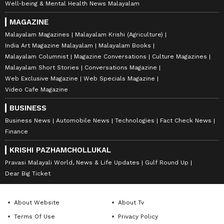
Well-being & Mental Health News Malayalam
MAGAZINE
Malayalam Magazines
Malayalam Krishi (Agriculture)
India Art Magazine Malayalam
Malayalam Books
Malayalam Columnist
Magazine Conversations
Culture Magazines
Malayalam Short Stories
Conversations Magazine
Web Exclusive Magazine
Web Specials Magazine
Video Cafe Magazine
BUSINESS
Business News
Automobile News
Technologies
Fact Check News
Finance
KRISHI PAZHAMCHOLLUKAL
Pravasi Malayali World, News & Life Updates
Gulf Round Up
Dear Big Ticket
About Website
About Tv
Terms Of Use
Privacy Policy