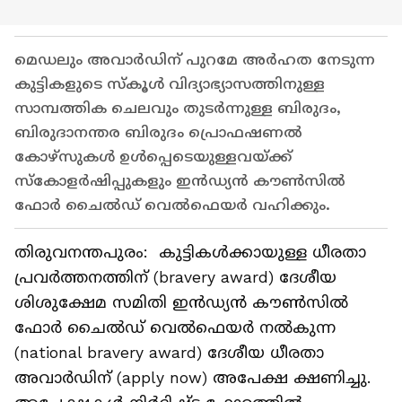
മെഡലും അവാർഡിന് പുറമേ അർഹത നേടുന്ന
കുട്ടികളുടെ സ്‌കൂൾ വിദ്യാഭ്യാസത്തിനുള്ള
സാമ്പത്തിക ചെലവും തുടർന്നുള്ള ബിരുദം,
ബിരുദാനന്തര ബിരുദം പ്രൊഫഷണൽ
കോഴ്‌സുകൾ ഉൾപ്പെടെയുള്ളവയ്ക്ക്
സ്‌കോളർഷിപ്പുകളും ഇൻഡ്യൻ കൗൺസിൽ
ഫോർ ചൈൽഡ് വെൽഫെയർ വഹിക്കും.
തിരുവനന്തപുരം: കുട്ടികൾക്കായുള്ള ധീരതാ
പ്രവർത്തനത്തിന് (bravery award) ദേശീയ
ശിശുക്ഷേമ സമിതി ഇൻഡ്യൻ കൗൺസിൽ
ഫോർ ചൈൽഡ് വെൽഫെയർ നൽകുന്ന
(national bravery award) ദേശീയ ധീരതാ
അവാർഡിന് (apply now) അപേക്ഷ ക്ഷണിച്ചു.