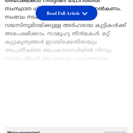
അപേക്ഷകൾ നിർദ്ദിഷ്ട ഫോറത്തിൽ
സംസ്ഥാന ശിശുക്ഷേമ സമിതിക്ക് നൽകണം.
Read Full Article
സംഭവം നടക്കുമ്പോൾ ആറിനും 18
വയസിനുമിടയ്ക്കുള്ള അർഹരായ കുട്ടികൾക്ക്
അപേക്ഷിക്കാം. സാമൂഹ്യ തിൻമകൾ, മറ്റ്
കുറ്റകൃത്യങ്ങൾ ഇവയ്‌ക്കെതിരായും
അപ്രതീക്ഷിത അപകടസന്ധിയിൽ നിന്നും
സ്വന്തം ജീവന് അപകടവും ഗുരുതരമായ
പരിക്കുകൾ പറ്റുമെന്നതൊന്നും
കണക്കിലെടുക്കാതെ മറ്റുള്ളവരുടെ ജീവൻ
LATEST VIDEOS
രക്ഷിക്കാൻ അവസരോചിതമായി നടത്തിയ
ധീരതയും സാഹസികതയും വ്യക്തമാക്കുന്ന
പ്രവർത്തനങ്ങൾക്ക് ആസ്പദമായ
സംഭവങ്ങൾക്കാണ് അവാർഡ്. 2021 ജൂലൈ
ഒന്നിനും 2022 സെപ്റ്റംബർ 30നും
ഇടയിക്കായിരിക്കണം സംഭവം. 2021 ജൂലൈ