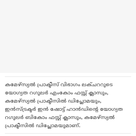
കമേഴ്‌സ്യൽ പ്രാക്ടീസ് വിഭാഗം ലക്ചററുടെ
യോഗ്യത റഗുലർ എംകോം ഫസ്റ്റ് ക്ലാസും,
കമേഴ്‌സ്യൽ പ്രാക്ടീസിൽ ഡിപ്ലോമയും,
ഇൻസ്ട്രക്ടർ ഇൻ ഷോട്ട് ഹാൻഡിന്റെ യോഗ്യത
റഗുലർ ബികോം ഫസ്റ്റ് ക്ലാസും, കമേഴ്‌സ്യൽ
പ്രാക്ടീസിൽ ഡിപ്ലോമയുമാണ്.