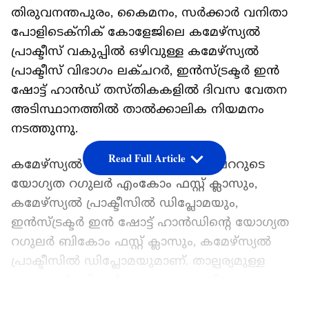
തിരുവനന്തപുരം, കൈമനം, സർക്കാർ വനിതാ
പോളിടെക്‌നിക് കോളേജിലെ കമേഴ്‌സ്യൽ
പ്രാക്ടീസ് വകുപ്പിൽ ഒഴിവുള്ള കമേഴ്‌സ്യൽ
പ്രാക്ടീസ് വിഭാഗം ലക്ചറർ, ഇൻസ്ട്രക്ടർ ഇൻ
ഷോട്ട് ഹാൻഡ് തസ്തികകളിൽ ദിവസ വേതന
അടിസ്ഥാനത്തിൽ താൽക്കാലിക നിയമനം
നടത്തുന്നു.
Read Full Article
കമേഴ്‌സ്യൽ പ്രാക്ടീസ് വിഭാഗം ലക്ചററുടെ
യോഗ്യത റഗുലർ എംകോം ഫസ്റ്റ് ക്ലാസും,
കമേഴ്‌സ്യൽ പ്രാക്ടീസിൽ ഡിപ്ലോമയും,
ഇൻസ്ട്രക്ടർ ഇൻ ഷോട്ട് ഹാൻഡിന്റെ യോഗ്യത
റഗുലർ ബികോം ഫസ്റ്റ് ക്ലാസും, കമേഴ്‌സ്യൽ
പ്രാക്ടീസിൽ ഡിപ്ലോമയുമാണ്. താല്പര്യമുള്ള
ഉദ്യോഗാർത്ഥികൾ ബയോഡേറ്റ. വിദ്യാഭ്യാസ
യോഗ്യത, പ്രവർത്തി പരിചയം എന്നിവ