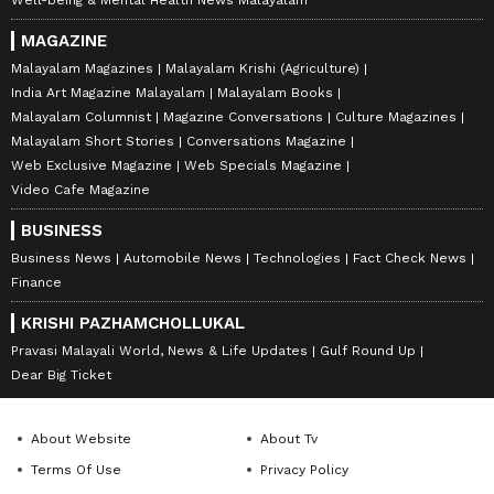
Well-being & Mental Health News Malayalam
MAGAZINE
Malayalam Magazines
Malayalam Krishi (Agriculture)
India Art Magazine Malayalam
Malayalam Books
Malayalam Columnist
Magazine Conversations
Culture Magazines
Malayalam Short Stories
Conversations Magazine
Web Exclusive Magazine
Web Specials Magazine
Video Cafe Magazine
BUSINESS
Business News
Automobile News
Technologies
Fact Check News
Finance
KRISHI PAZHAMCHOLLUKAL
Pravasi Malayali World, News & Life Updates
Gulf Round Up
Dear Big Ticket
About Website
About Tv
Terms Of Use
Privacy Policy