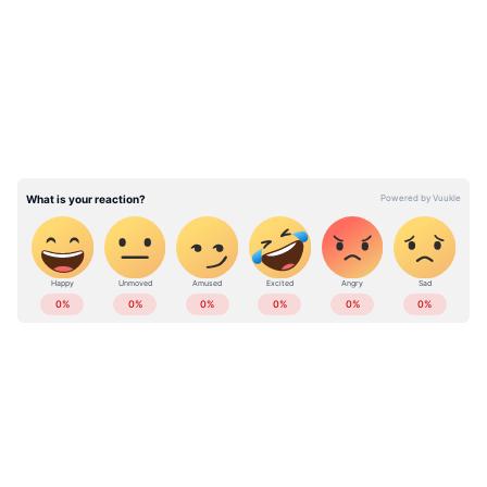
LATEST VIDEOS
തെളിയിക്കുന്ന സർട്ടിഫിക്കറ്റുകളുമായി മെയ് 20
രാവിലെ 10ന് സ്ഥാപനമേധാവി മുൻപാകെ
അഭിമുഖത്തിന് ഹാജരാകണം.
ABOUT THE AUTHOR
Web Desk
WD
തൊഴിൽ
Follow Us