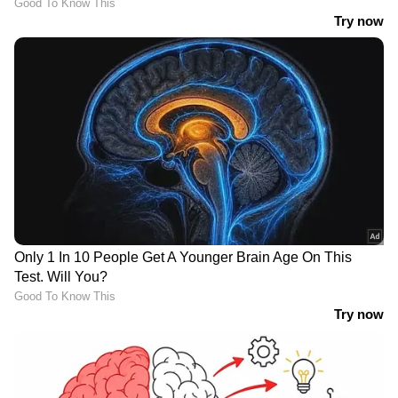
ഫരീദാബാദില്‍ സ്‌കൂള്‍
വരാന്തയില്‍ അധ്യാപികയെ
കുത്തിക്കൊന്നു | Faridabad | Crime
News
വിവാഹത്തിന് നിർബന്ധിച്ചു;
വാക്കുതർക്കത്തിന് പിന്നാലെ
നൃത്ത അധ്യാപികയെ കഴുത്തു
ഞെരിച്ച് കൊലപ്പെടുത്തി