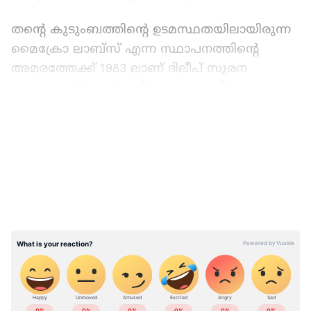
തന്റെ കുടുംബത്തിന്റെ ഉടമസ്ഥതയിലായിരുന്ന
മൈക്രോ ലാബ്സ് എന്ന സ്ഥാപനത്തിന്റെ
അമരത്തേക്ക് 1983 ലാണ് ദിലീപ് സുരന
എത്തുന്നത്. നാല് പതിറ്റാണ്ടോളം നീണ്ട
ബിസിനസ് കരിയറാണ് ഇദ്ദേഹത്തിന്റേത്. മരുന്ന്
LATEST VIDEOS
വിപണിയിൽ എതിരാളികളില്ലാതെ പ്രവർത്തിച്ച
പാരസെറ്റാമോൾ 500 നേക്കാൾ ഫലവത്തായ
മരുന്ന് എന്ന നിലയിലാണ് ഡോളോ 650 എംജി
1993 ൽ മൈക്രോ ലാബ്സ് രംഗത്തിറക്കിയത്.
പനിക്കും ശരീര വേദനയ്ക്കുമുള്ള മരുന്ന്
പാരസെറ്റാമാൾ 650 വിഭാഗത്തിൽ
ഒന്നാമതെത്തി. പതിറ്റാണ്ടുകളോളം ഈ രംഗത്ത്
മുന്നിലുണ്ടെങ്കിലും പ്രചാരം വർധിപ്പിക്കാൻ
ABOUT THE AUTHOR