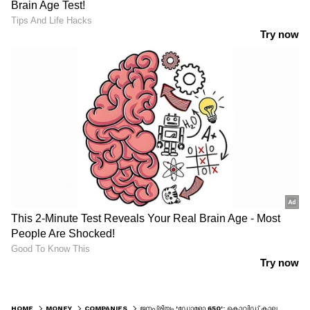
HOME
MONEY
COMPANIES
ജനപ്രിയം 'ഡോളോ 650': കൊവിഡ് കാലത്ത് വിൽപ്പന കുതിച്ചുയർന്നു, അമ്പരന്ന് കമ്പനിയും