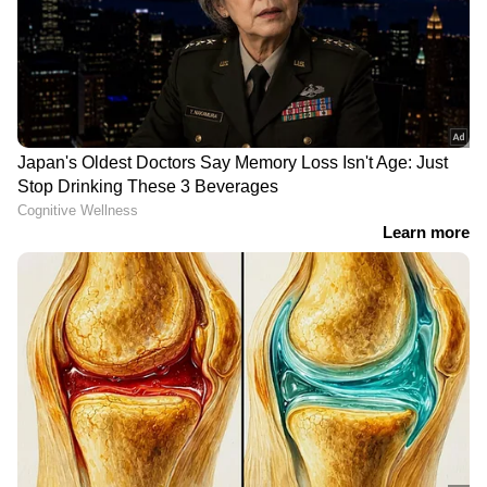
ഇംഗ്ലീഷ് ക്രിക്കറ്റില്‍
തുടർ തോൽവികൾക്ക്
ബാസ്‌ബോള്‍ യുഗം
ശേഷം അവസാന നിമിഷം
അസ്തമിക്കുന്നു; ബ്രണ്ടന്‍
ടീമിൽ മാറ്റം, ട്വന്‍റി-20 ടീമിൽ
മക്കല്ലം ടെസ്റ്റ് പരിശീലക
2 മാറ്റങ്ങൾ പ്രഖ്യാപിച്ച്
സ്ഥാനം ഒഴിഞ്ഞു
ബിസിസിഐ; പ്രിൻസ്
യാദവ് ഏകദിന ടീമിലേക്ക്
അതേസമയം, സംഭവത്തില്‍ ചട്ടോഗ്രാം
മെട്രോപൊളിറ്റന്‍ പൊലീസ് ഡെപ്യൂട്ടി
കമ്മീഷണര്‍ അമിറുല്‍ ഇസ്ലാം