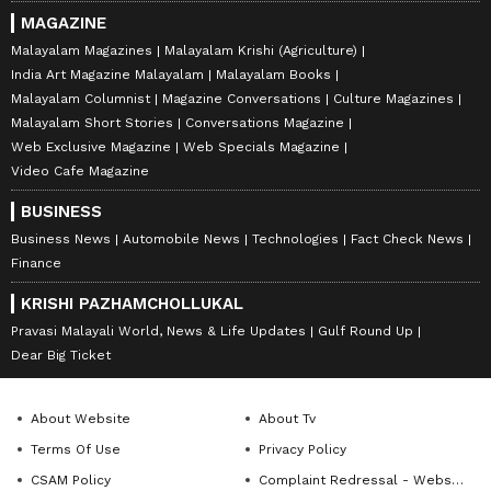
MAGAZINE
Malayalam Magazines
Malayalam Krishi (Agriculture)
India Art Magazine Malayalam
Malayalam Books
Malayalam Columnist
Magazine Conversations
Culture Magazines
Malayalam Short Stories
Conversations Magazine
Web Exclusive Magazine
Web Specials Magazine
Video Cafe Magazine
BUSINESS
Business News
Automobile News
Technologies
Fact Check News
Finance
KRISHI PAZHAMCHOLLUKAL
Pravasi Malayali World, News & Life Updates
Gulf Round Up
Dear Big Ticket
About Website
About Tv
Terms Of Use
Privacy Policy
CSAM Policy
Complaint Redressal - Website