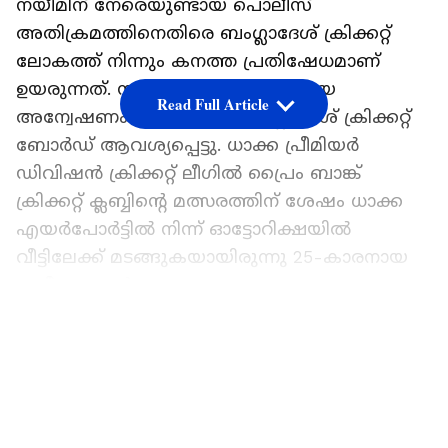
നയീമിന് നേരെയുണ്ടായ പൊലീസ്
അതിക്രമത്തിനെതിരെ ബംഗ്ലാദേശ് ക്രിക്കറ്റ്
ലോകത്ത് നിന്നും കനത്ത പ്രതിഷേധമാണ്
ഉയരുന്നത്. സംഭവത്തില്‍ സമഗ്രമായ
Read Full Article
അന്വേഷണം വേണമെന്ന് ബംഗ്ലാദേശ് ക്രിക്കറ്റ്
ബോര്‍ഡ് ആവശ്യപ്പെട്ടു. ധാക്ക പ്രീമിയര്‍
ഡിവിഷന്‍ ക്രിക്കറ്റ് ലീഗില്‍ പ്രൈം ബാങ്ക്
ക്രിക്കറ്റ് ക്ലബ്ബിന്റെ മത്സരത്തിന് ശേഷം ധാക്ക
എയര്‍പോര്‍ട്ടില്‍ നിന്ന് ഓട്ടോറിക്ഷയില്‍
വീട്ടിലേക്ക് മടങ്ങുകയായിരുന്നു 25-കാരനായ
നയീം ഹസന്‍.
ഏഷ്യാനെറ്റ് ന്യൂസ് പ്രധാന വാർത്താ സ്രോതസായി
LATEST VIDEOS
തെരഞ്ഞെടുക്കുക
ചട്ടോഗ്രാമിലെ ലാല്‍ഖാന്‍ ബസാര്‍ പ്രദേശത്തിന്
സമീപം വെച്ച് പൊലീസ് വാഹനം