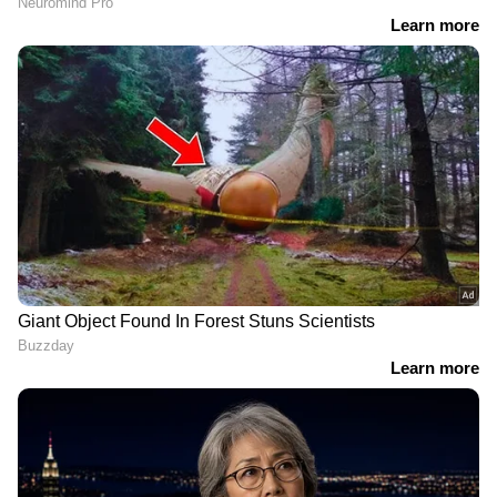
RECOMMENDED STORIES
'ഐപിഎല്ലിലെ ബാറ്റിംഗ്
ഇംഗ്ലണ്ടിനെതിരെ ഏകദിന
അനുകൂല സാഹചര്യങ്ങള്‍
പരമ്പരയ്ക്ക്
ഇന്ത്യന്‍ ടീമിന്
പര്യടനത്തിനിടെ ഇന്ത്യക്ക്
തിരിച്ചടിയായി';
തിരിച്ചടി; പരിക്കിനെ
വിമര്‍ശനവുമായി സഞ്ജയ്
തുടര്‍ന്ന് രണ്ട് താരങ്ങള്‍
മഞ്ജരേക്കര്‍
പുറത്ത്