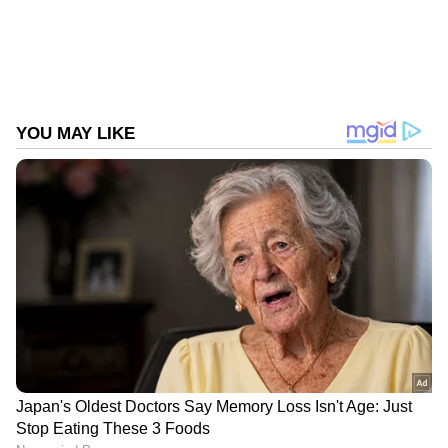
പൈപ്പുകളും ഉപയോഗിച്ച് അവര്‍ എന്നെ
Follow Us
ക്രൂരമായി മര്‍ദ്ദിച്ചു. പിന്നീട് സ്റ്റേഷനിലെത്തി
ഔദ്യോഗികമായി സ്വയം
പരിചയപ്പെടുത്തിയപ്പോള്‍, താഴോട്ട് നോക്കി
സംസാരിക്കാനാണ് സ്റ്റേഷന്‍ ഇന്‍ചാര്‍ജ്
ആവശ്യപ്പെട്ടത്.'' നയീം മാധ്യമങ്ങളോട് പറഞ്ഞു.
പൊലീസിന്റെ നടപടിയെ ചോദ്യം ചെയ്ത താരം,
അവര്‍ യഥാര്‍ത്ഥ പൊലീസ്
ഉദ്യോഗസ്ഥരാണെങ്കില്‍ ഔദ്യോഗിക
വാഹനത്തിന് പകരം സിഎന്‍ജി
ഓട്ടോറിക്ഷയില്‍ തന്നെ കൊണ്ടുപോകാന്‍
ശ്രമിച്ചതെന്തിനാണെന്നും ചോദിച്ചു.
സംഭവത്തില്‍ നീതിപൂര്‍വമായ അന്വേഷണം
വേണമെന്നും താരം ആവശ്യപ്പെട്ടു.
DOWNLOAD APP