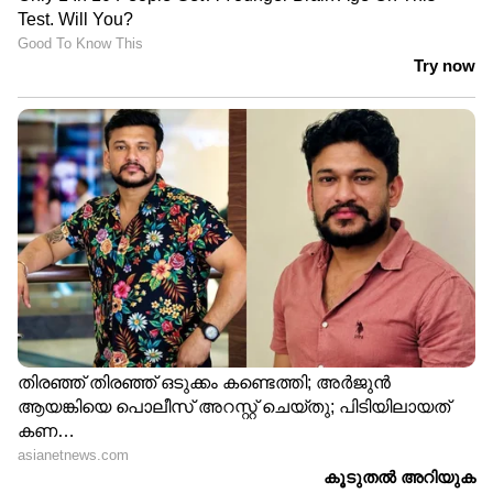
സൂചി വീണാൽ പോലും കേൾക്കാം,
സ്റ്റേഡിയം നിശബ്ദമായ നിമിഷം;
രോഹിത്തിനെ പറന്നു പിടിച്ച് ട്രാവിസ്