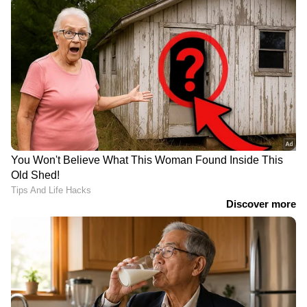
ശ്രീലങ്കയ്‌ക്കെതിരായ ടെസ്റ്റ്
ദേവ്ദത്ത് പടിക്കലിന്
സ്റ്റാര്‍ക്കും അടി വാങ്ങിയിതോടെ പവര്‍ പ്ലേയില്‍
പരമ്പരക്ക് മുമ്പ് ഇന്ത്യക്ക്
സെഞ്ചുറി, പന്തിനും
ഗ്ലെന്‍ മാക്സ്‌വെല്ലിനെ രംഗത്തിറക്കാന്‍
വീണ്ടും തിരിച്ചടി, സായ്
ജുറെലിനും നിരാശ,
സുദർശനും പുറത്ത്;
ശ്രീലങ്ക ഇലവനെതിരായ
കമിന്‍സ് നിര്‍ബന്ധിതനായി.
പകരക്കാരനെ ഉടൻ
സന്നാഹ മത്സരത്തില്‍
പ്രഖ്യാപിക്കും
ഇന്ത്യക്ക് തകര്‍ച്ച
ഇനി കളി കാര്യവട്ടത്ത്
വർഷങ്ങളോളം സഞ്ജയ്
മാത്രമല്ല; എറണാകുളത്ത്
മഞ്ജരേക്കറോട്
അന്താരാഷ്ട്ര ക്രിക്കറ്റ്
സംസാരിച്ചിട്ടില്ല; ജീവിതം
സ്റ്റേഡിയത്തിന് സർക്കാർ
മാറ്റിമറിച്ച
View post on Instagram
അനുമതി
LATEST VIDEOS
വിമർശനത്തെക്കുറിച്ച്
തുറന്നുപറഞ്ഞ് അശ്വിൻ
ജലനിരപ്പ് കുറഞ്ഞെങ്കിലും ദുരിതം
ഒഴിയാതെ കുട്ടനാട്ടുകാര്‍; വെള്ളം
ഇറങ്ങാൻ ഇനിയും സമയമെടുക്കും