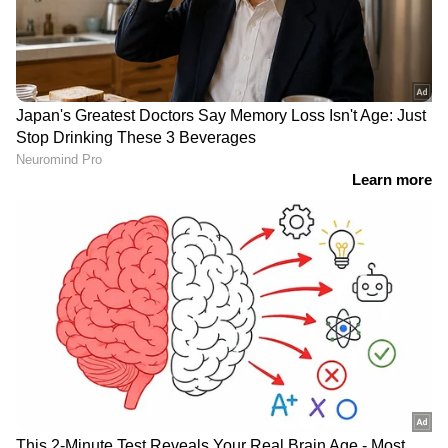
News@1PM | ഒരുമണി വാർത്ത
വിശദമായി | 08 August 2026
കോലിയെ ആരും മറികടക്കില്ല! ലോകകപ്പ്
അവസാനിപ്പിക്കുന്നത് റെക്കോര്‍ഡോടെ;
ഹിറ്റ്മാന്‍ രണ്ടാമത്