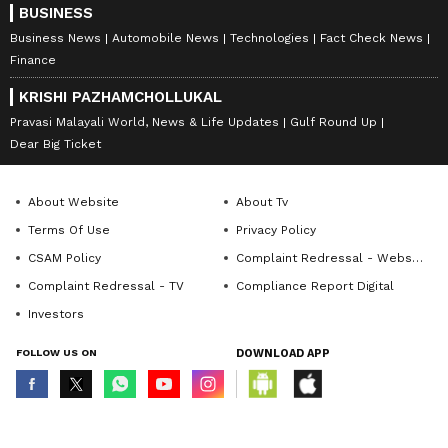
BUSINESS
Business News
Automobile News
Technologies
Fact Check News
Finance
KRISHI PAZHAMCHOLLUKAL
Pravasi Malayali World, News & Life Updates
Gulf Round Up
Dear Big Ticket
About Website
About Tv
Terms Of Use
Privacy Policy
CSAM Policy
Complaint Redressal - Website
Complaint Redressal - TV
Compliance Report Digital
Investors
FOLLOW US ON
DOWNLOAD APP
© Copyright 2026 Asianxt Digital Technologies Private Limited (Formerly
known as Asianet News Media & Entertainment Private Limited) | All Rights