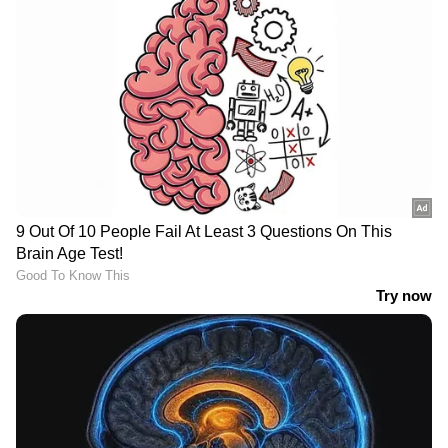
ശ്രേയസ് അയ്യര്‍ നേരിട്ട ആദ്യ പന്തില്‍ തന്നെ
മാക്സ്‌വെല്ലിനെ ബൗണ്ടറി കടത്തി തുടങ്ങി.
പത്തോവര്‍ പൂര്‍ത്തിയായപ്പോള്‍ ഓവറില്‍
ശരാശരി എട്ട് റണ്‍സ് വെച്ച് 80 റണ്‍സെടുത്ത
ഇന്ത്യക്ക് പക്ഷെ പിന്നീട് പിഴച്ചു.
View post on Instagram