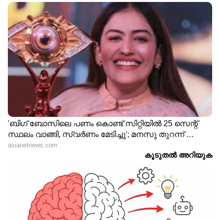
ഹെഡ്-വീഡിയോ
63 പന്തില്‍ നാല് ബൗണ്ടറി സഹിതം 53
റണ്‍സെടുത്ത് കോലി മടങ്ങിയതോടെ രവീന്ദ്ര
ജഡേജയാണ് പിന്നീട് ക്രീസിലെത്തിയത്. ആദ്യ
പത്തോവറില്‍ 80 റണ്‍സടിച്ച ഇന്ത്യക്ക്
പിന്നീടുള്ള 20 ഓവറില്‍ 3.63 റണ്‍സ് വെച്ചെ
സ്കോര്‍ ചെയ്യാനായുള്ളു. 86 പന്തില്‍
അര്‍ധസെഞ്ചുറി തികച്ച രാഹുലിനൊപ്പം പിടിച്ചു
നില്‍ക്കാന്‍ നോക്കിയ ജഡേജയെ(9)
ഹേസല്‍വുഡ് വിക്കറ്റ് കീപ്പറുടെ
കൈകളിലെത്തിച്ചതോടെ ഇന്ത്യ 178-5ലേക്ക്
വീണു.