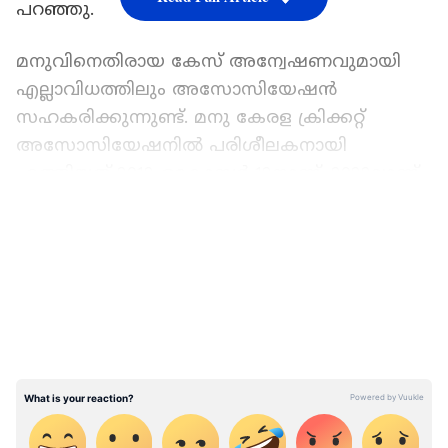
പറഞ്ഞു.
മനുവിനെതിരായ കേസ് അന്വേഷണവുമായി
എല്ലാവിധത്തിലും അസോസിയേഷന്‍
സഹകരിക്കുന്നുണ്ട്. മനു കേരള ക്രിക്കറ്റ്
അസോസിയേഷനില്‍ പരിശീലകനായി
എത്തിയത് 2012 ഒക്ടോബര്‍ 12നാണ്. 2022ലാണ്
മനുവിനെതിരെ ആദ്യം ആരോപണമുയര്‍ന്നത്.
LATEST VIDEOS
അപ്പോള്‍ കുട്ടികളോ രക്ഷിതാക്കളോ
അസോസിയേഷനില്‍ പരാതി
നല്‍കിയിരുന്നില്ലെന്നും ഇവര്‍ പറഞ്ഞു.
സിംബാബ്‌വെക്കെതിരെ നാലാം ടി20യില്‍
മാറ്റത്തിന് സാധ്യത! സഞ്ജു സാംസണ്‍
വിക്കറ്റ് കീപ്പറായി തുടരും