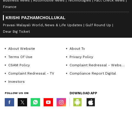
Business News
Automobile News
Technologies
Fact Check News
Finance
KRISHI PAZHAMCHOLLUKAL
Pravasi Malayali World, News & Life Updates
Gulf Round Up
Dear Big Ticket
About Website
About Tv
Terms Of Use
Privacy Policy
CSAM Policy
Complaint Redressal - Website
Complaint Redressal - TV
Compliance Report Digital
Investors
FOLLOW US ON
DOWNLOAD APP
© Copyright 2026 Asianxt Digital Technologies Private Limited (Formerly
known as Asianet News Media & Entertainment Private Limited) | All Rights
Reserved