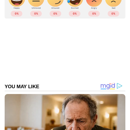
ABOUT THE AUTHOR
Web Desk
WD
Follow Us