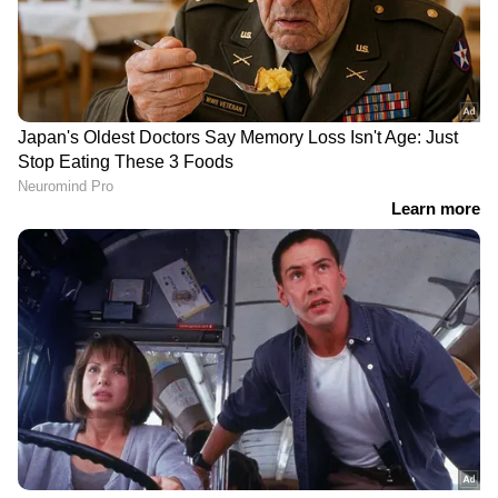
DOWNLOAD APP
ഏഷ്യാനെറ്റ് ന്യൂസ് മലയാളത്തിലൂടെ
Cricket
News
അറിയൂ. നിങ്ങളുടെ പ്രിയ ക്രിക്കറ്റ്ടീ
മുകളുടെ പ്രകടനങ്ങൾ, ആവേശകരമായ
നിമിഷങ്ങൾ, മത്സരം കഴിഞ്ഞുള്ള
വിശകലനങ്ങൾ — എല്ലാം ഇപ്പോൾ
Asianet
News Malayalam
മലയാളത്തിൽ തന്നെ!