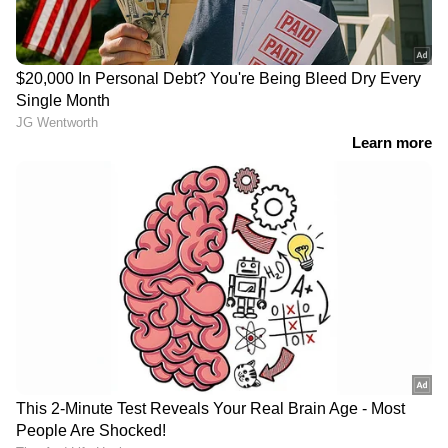
സിപിഎമ്മിന്റെ സൈബർ പോരാളി;
ആരാണ് ചെന്നിത്തലയേയും
പൊലീസിനേയും വെല്ലുവിളിക്കുന്ന
അര്‍ജുന്‍ ആയങ്കി?